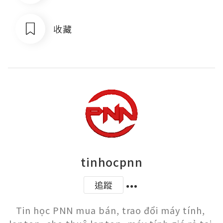
收藏
tinhocpnn
追蹤
Tin học PNN mua bán, trao đổi máy tính, 