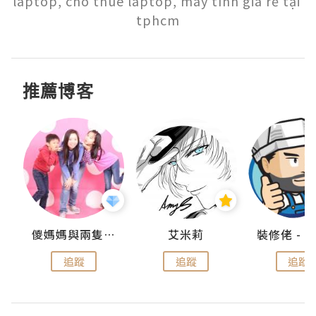
laptop, cho thuê laptop, máy tính giá rẻ tại 
tphcm
推薦博客
點滴
儍媽媽與兩隻小魔怪之家
艾米莉
追蹤
追蹤
追蹤