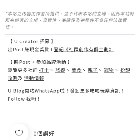
*本站之內容由作者所提供，並不代表本站的立場。因此本站對
所有博客的立場、真實性、準確性及完整性不負任何法律責
任。
【 U Creator 招募 】
出Post賺現金獎賞 l
登記《社群創作有價企劃》
【 睇Post + 參加品牌活動 】
瀏覽更多社群
打卡
丶
旅遊
丶
美食
丶
親子
丶
寵物
丶
扮靚
攻略
及
活動情報
U Blog開咗WhatsApp啦！發掘更多吃喝玩樂資訊！
Follow 我哋
！
0個讚好