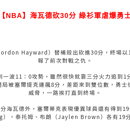
【NBA】海瓦德砍30分 綠衫軍虐爆勇
rdon Hayward）替補殺出砍進30分，終場以
報了前次對戰之仇。
到一波11：0攻勢，雖然很快就靠三分火力追到1
開局被塞爾提克連飆8分，差距來到雙位數，勇士
威脅，一路挨打直到終場。
0分海瓦德外，塞爾蒂克表現優異球員還有得到19
rving），泰托姆、布朗（Jaylen Brown）各有1