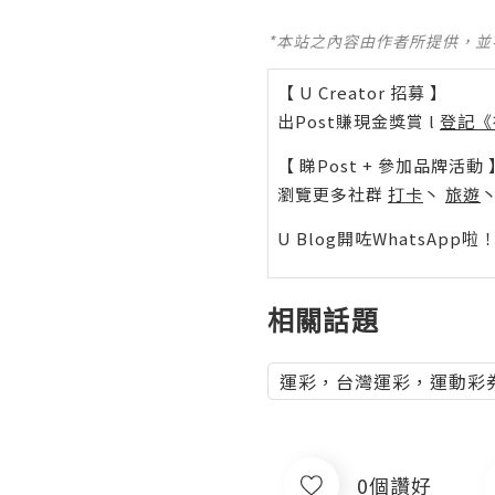
*本站之內容由作者所提供，
【 U Creator 招募 】
出Post賺現金獎賞 l
登記《
【 睇Post + 參加品牌活動 
瀏覽更多社群
打卡
丶
旅遊
U Blog開咗WhatsAp
相關話題
運彩，台灣運彩，運動彩
0個讚好