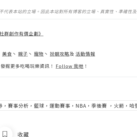
並不代表本站的立場。因此本站對所有博客的立場、真實性、準確性
社群創作有價企劃》
】
丶
美食
丶
親子
丶
寵物
丶
扮靚攻略
及
活動情報
p啦！發掘更多吃喝玩樂資訊！
Follow 我哋
！
券，賽事分析，籃球，運動賽事，NBA，季後賽 ，火箭，哈
收藏