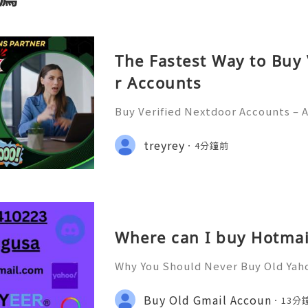
The Fastest Way to Buy
r Accounts
Buy Verified Nextdoor Accounts – 
Protection & Responsible Commun
026) 💫💎💲💫🌐✨💎Fast & Reliable
treyrey
4分鐘前
💎💲💫🌐✨💎WhatsApp :+1 (506) 541
Where can I buy Hotmai
Why You Should Never Buy Old Yah
ntinues to be used by millions of 
onal communication, business cor
Buy Old Gmail Accoun
13分
ccount recovery. Because of