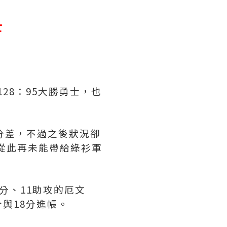
士
128：95大勝勇士，也
分差，不過之後狀況卻
從此再未能帶給綠衫軍
分、11助攻的厄文
9分與18分進帳。