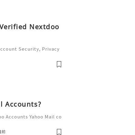
 Verified Nextdoo
Account Security, Privacy
ity Management Guide (2
 24/7 Customer Support 💫
-7768 💫💎
l Accounts?
oo Accounts Yahoo Mail co
people worldwide for pers
respondence, and online a
鐘前