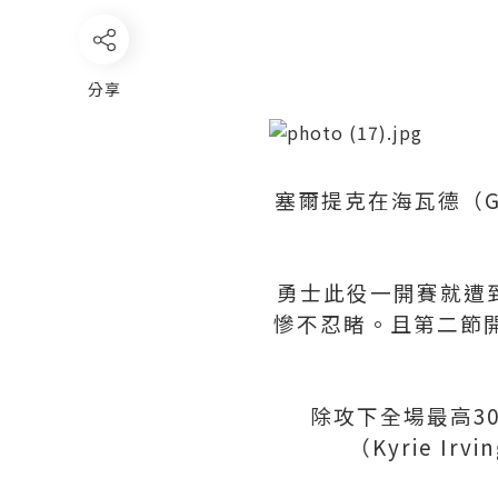
分享
塞爾提克在海瓦德（Go
勇士此役一開賽就遭
慘不忍睹。且第二節
除攻下全場最高3
（Kyrie I