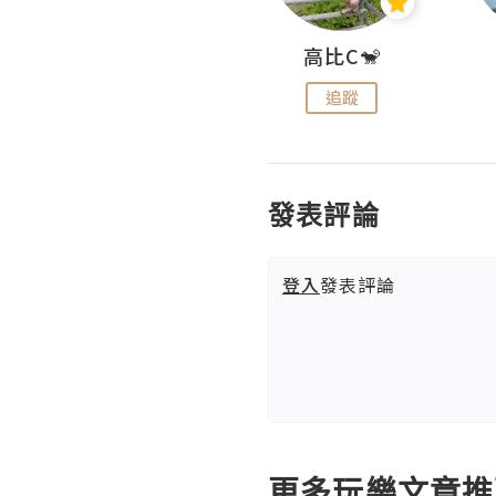
Nei Ho! 你好:)
高比C🐒
追蹤
追蹤
發表評論
登入
發表評論
更多玩樂文章推