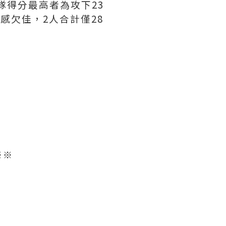
球隊得分最高者為攻下23
）手感欠佳，2人合計僅28
※※