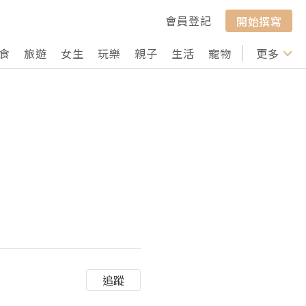
會員登記
開始撰寫
食
旅遊
女生
玩樂
親子
生活
寵物
行山
更多
打卡
追蹤