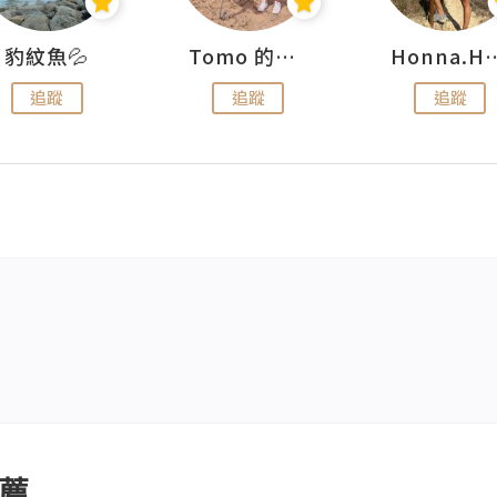
豹紋魚💦
Tomo 的快樂宇宙
Honna.
追蹤
追蹤
追蹤
薦