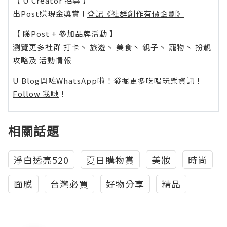
【 U Creator 招募 】
出Post賺現金獎賞 l
登記《社群創作有價企劃》
【 睇Post + 參加品牌活動 】
瀏覽更多社群
打卡
丶
旅遊
丶
美食
丶
親子
丶
寵物
丶
扮靚
攻略
及
活動情報
U Blog開咗WhatsApp啦！發掘更多吃喝玩樂資訊！
Follow 我哋
！
相關話題
淨白透亮520
夏日購物賞
美妝
時尚
面膜
台灣必買
好物分享
精品