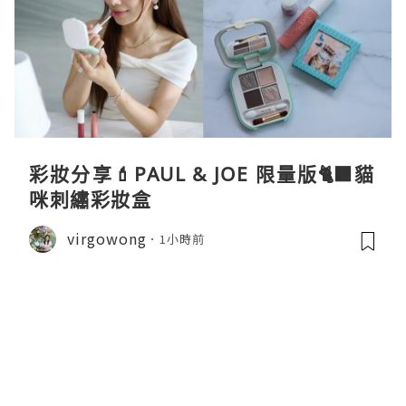
彩妝分享💄PAUL & JOE 限量版🐈‍⬛貓
咪刺繡彩妝盒
virgowong
1小時前