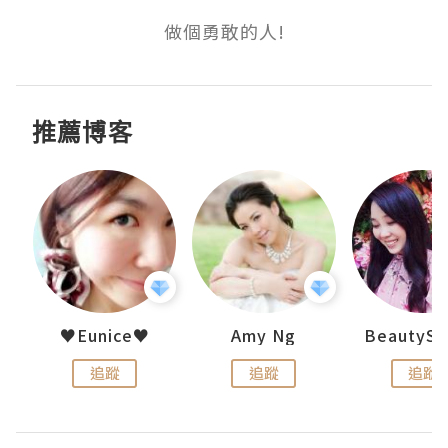
做個勇敢的人!
推薦博客
h 夏沫
♥Eunice♥
Amy Ng
追蹤
追蹤
追蹤