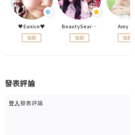
h 夏沫
♥Eunice♥
BeautySearch
Amy N
追蹤
追蹤
追蹤
發表評論
登入
發表評論