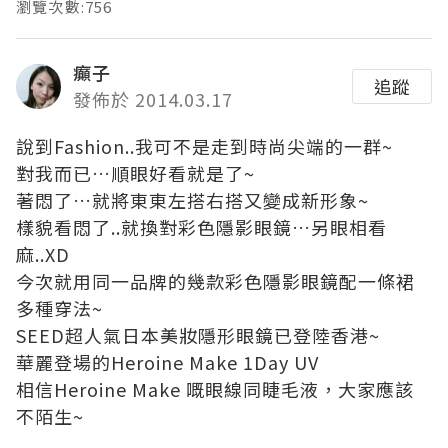
瀏覽次數:756
癲子
追蹤
發佈於 2014.03.17
說到
Fashion..
我可不是走到時尚尖端的一群
~
對我而已
…
順眼好看就是了
~
著悶了
…
就將東東左搭右搭又變成新形象
~
樣貌看悶了
..
就換對彩色隱影眼鏡
…
另眼相看
麻
..XD
今次就用同一品牌的幾款彩色隱影眼鏡配一條裙
多種穿法
~
SEED
超人氣日本美妝隱形眼鏡
已登陸香港
~
華麗登場的
Heroine Make 1Day UV
相信
Heroine Make
嘅眼線同睫毛液，大家應該
不陌生
~