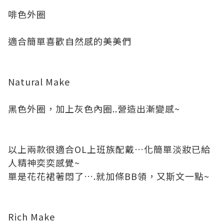
啡色外圈
適合簡單喜歡自然感的美美們
Natural Make
黑色外圈，加上灰色內圈
..
營造出漸變感
~
以上兩款很適合
OL
上班族配戴
…
化簡單淡妝已給
人精神奕奕感覺
~
單是花花裙著悶了
….
就加條
BB
領，又斯文一點
~
Rich Make