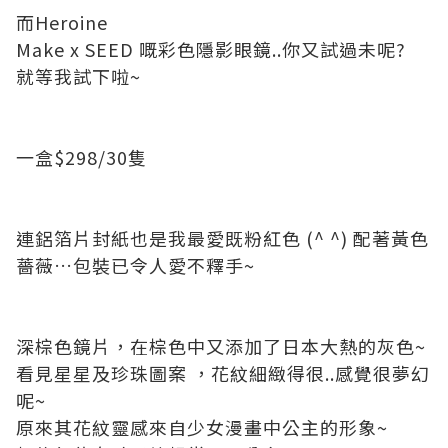
而
Heroine
Make x SEED
嘅彩色隱影眼鏡
..
你又試過未呢
?
就等我試下啦
~
一盒
$298/30
隻
連鋁箔片封紙也是我最愛既粉紅色
(^ ^)
配著黃色
薔薇
…
包裝已令人愛不釋手
~
深棕色鏡片，在棕色中又添加了日本大熱的灰色
~
看見星星及珍珠圖案
，花紋細緻得很
..
感覺很夢幻
呢
~
原來其花紋靈感來自少女漫畫中公主的形象
~