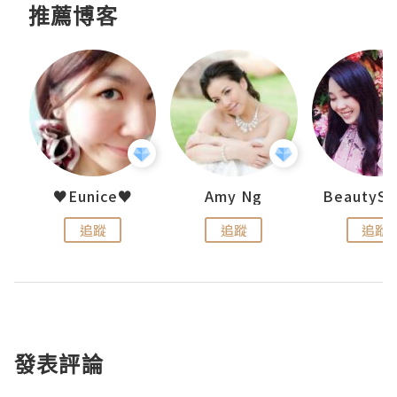
推薦博客
h 夏沫
♥Eunice♥
Amy Ng
追蹤
追蹤
追蹤
發表評論