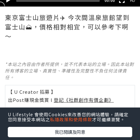
00:00
HD
東京富士山旅遊片✈️ 今次間溫泉旅館望到
富士山🗻，價格相對相宜，可以參考下啊
*本站之內容由作者所提供，並不代表本站的立場。因此本站對
所有博客的立場、真實性、準確性及完整性不負任何法律責
任。
【 U Creator 招募 】
出Post賺現金獎賞 l
登記《社群創作有價企劃》
【 睇Post + 參加品牌活動 】
U Lifestyle 會使用Cookies來改善您的網站體驗，請確定
您同意接受本網站之
私隱政策和使用條款
才可繼續瀏覽。
瀏覽更多社群
打卡
丶
旅遊
丶
美食
丶
親子
丶
寵物
丶
扮靚
攻略
及
活動情報
我已閱讀及同意