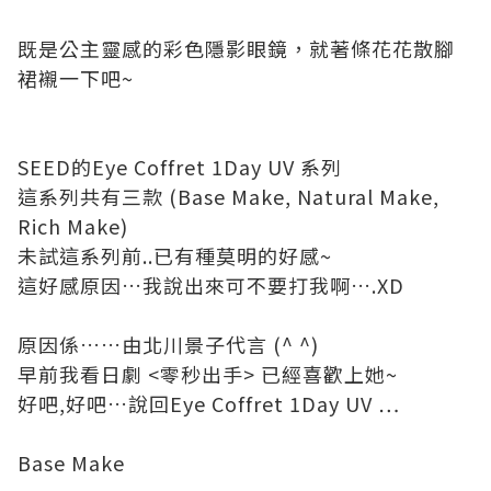
既是公主靈感的彩色隱影眼鏡，就著條花花散腳
裙襯一下吧
~
SEED
的
Eye Coffret 1Day UV
系列
這系列共有三款
(Base Make, Natural Make,
Rich Make)
未試這系列前
..
已有種莫明的好感
~
這好感原因
…
我說出來可不要打我啊
….XD
原因係
……
由北川景子代言
(^ ^)
早前我看日劇
<
零秒出手
>
已經喜歡上她
~
好吧
,
好吧
…
說回
Eye Coffret 1Day UV …
Base Make