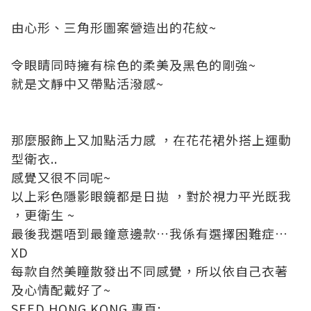
由心形、三角形圖案營造出的花紋
~
令眼睛同時擁有棕色的柔美及黑色的剛強
~
就是文靜中又帶點活潑感~
那麼服飾上又加點活力感
，
在花花裙外搭上運動
型衛衣
..
感覺又很不同呢
~
以上彩色隱影眼鏡都是日拋
，對於視力平光既我
，更衛生
~
最後我選唔到最鐘意邊款
…
我係有選擇困難症
…
XD
每款
自然美瞳
散發出不同感覺，所以依自己衣著
及心情配戴好了
~
SEED HONG KONG
專頁
: