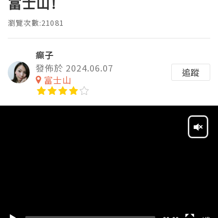
富士山!
瀏覽次數:21081
癲子
發佈於 2024.06.07
追蹤
富士山
Video
Player
HD
SD