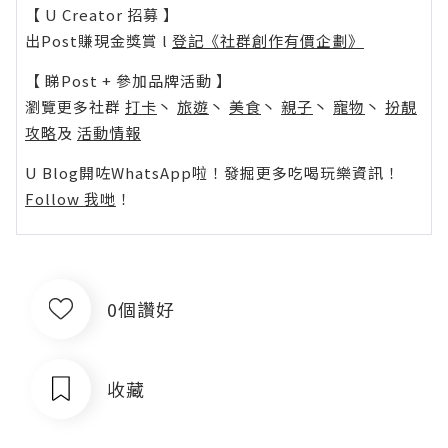
【 U Creator 招募 】
出Post賺現金獎賞 l
登記《社群創作有價企劃》
【 睇Post + 參加品牌活動 】
瀏覽更多社群
打卡
丶
旅遊
丶
美食
丶
親子
丶
寵物
丶
扮靚
攻略
及
活動情報
U Blog開咗WhatsApp啦！發掘更多吃喝玩樂資訊！
Follow 我哋
！
0個讚好
收藏