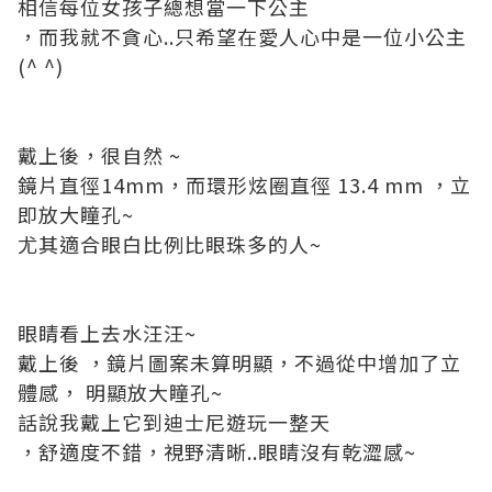
相信每位女孩子總想當一下公主
，而我就不貪心
..
只希望在愛人心中是一位小公主
(^ ^)
戴上後，很自然
~
鏡片直徑
14mm
，而環形炫圈直徑
13.4 mm
，立
即放大瞳孔
~
尤其適合眼白比例比眼珠多的人
~
眼睛看上去水汪汪
~
戴上後
，鏡片圖案未算明顯，不過從中增加了立
體感，
明顯放大瞳孔
~
話說我戴上它到迪士尼遊玩一整天
，
舒適
度不錯
，
視野清晰
..
眼睛沒有乾澀感
~