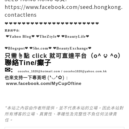
https://www.facebook.com/seed.hongkong.
contactlens
❤❤❤❤❤❤❤❤❤❤❤❤❤❤❤❤❤❤❤❤❤❤
更多的平台:
❤
Y
ahoo Blog
❤
❤
TheZtyle
❤
❤
BeautyLife
❤
❤
Blogspot
❤
❤She.com❤
❤
BeautyExchange
❤
只需☝點
click
就可直達平台
（o^ ౪ ^o）
聯絡Tine/癲子
✉
:
cocoho_1020@hotmail.com
/
cocoho1020@yahoo.com.hk
(❛◡❛✿)
也來支持一下專頁吧
:
www.facebook.com/MyCupOftine
*本站之內容由作者所提供，並不代表本站的立場。因此本站對
所有博客的立場、真實性、準確性及完整性不負任何法律責
任。