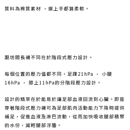
質料為棉質素材
，摸上手都算柔軟。
跟坊間長襪不同在於階段式壓力設計。
每個位置的壓力值都不同，足踝
21hPa ·
小腿
16hPa ·
膝上
11hPa
的分階段壓力設計。
設計的精萃在於能易於讓足部血液回流到心臟。即是
穿著階段式壓力襪可為足部肌肉活動能力下降時提供
補足，促進血液及淋巴流動，從而加快吸收腿部積聚
的水份，減輕腿部浮腫。