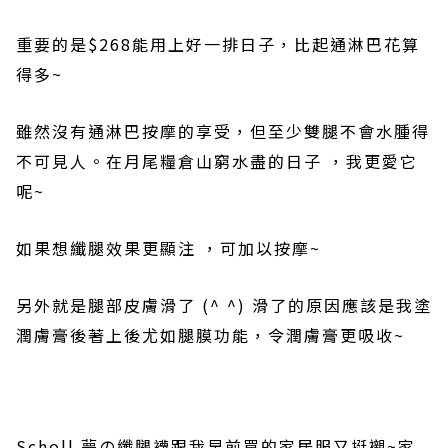
重要的是
$268
能用上好一排日子，比起通淋巴花算
得多
~
雖然沒有通淋巴按摩的享受，但至少雙腿不會水腫得
不可見人。在月尾糧倉山窮水盡的日子
，我更愛它
呢
~
如果想
纖腿
效果更顯注 ，可加以按摩
~
另外就是腿部皮膚滑了
(^ ^)
滑了的原因應該是我塗
潤膚膏後著上後尤如腿膜功能，令潤膚膏更吸收
~
Scholl
夢の纖腿襪跟我早前買的家居服又挺襯
~
家