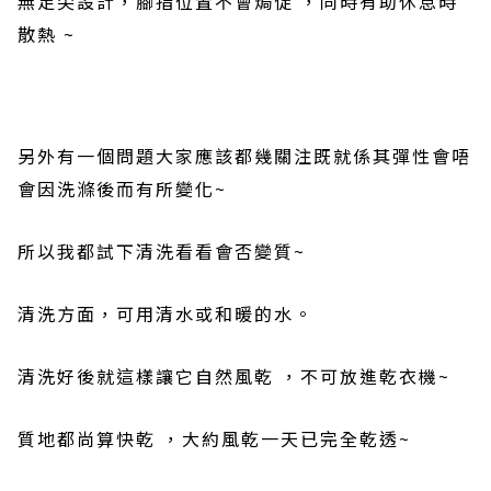
無足尖設計，腳指位置不會焗促
，同時有助休息時
散熱
~
另外有一個問題大家應該都幾關注既就係其彈性會唔
會因洗滌後而有所變化
~
所以我都試下清洗看看會否變質
~
清洗方面，可用清水或和暖的水。
清洗好後就這樣讓它自然風乾
，不可放進乾衣機
~
質地都尚算快乾
，大約風乾一天已完全乾透
~