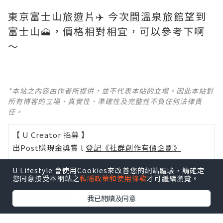
東京富士山旅遊片✈️ 今次間溫泉旅館望到
富士山🗻，價格相對相宜，可以參考下啊
*本站之內容由作者所提供，並不代表本站的立場。因此本站對
所有博客的立場、真實性、準確性及完整性不負任何法律責
任。
【 U Creator 招募 】
出Post賺現金獎賞 l
登記《社群創作有價企劃》
【 睇Post + 參加品牌活動 】
U Lifestyle 會使用Cookies來改善您的網站體驗，請確定
您同意接受本網站之
私隱政策和使用條款
才可繼續瀏覽。
瀏覽更多社群
打卡
丶
旅遊
丶
美食
丶
親子
丶
寵物
丶
扮靚
攻略
及
活動情報
我已閱讀及同意
U Blog開咗WhatsApp啦！發掘更多吃喝玩樂資訊！