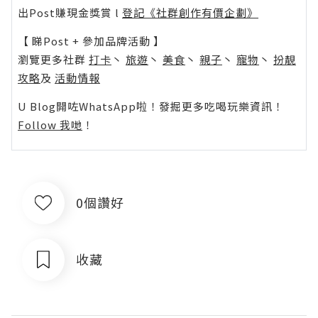
出Post賺現金獎賞 l
登記《社群創作有價企劃》
【 睇Post + 參加品牌活動 】
瀏覽更多社群
打卡
丶
旅遊
丶
美食
丶
親子
丶
寵物
丶
扮靚
攻略
及
活動情報
U Blog開咗WhatsApp啦！發掘更多吃喝玩樂資訊！
Follow 我哋
！
0個讚好
收藏