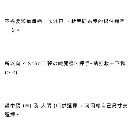
不過要知道每通一次淋巴
，就等同為我的銀包通空
一次。
所以向
< Scholl
夢の纖腿襪
>
揮手
~
請打救一下我
(> <)
設中碼
(M)
及
大碼
(L)
供選擇
，可因應自己尺寸去
選擇。