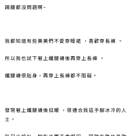
踼
腿都沒問題啊
~
我都知道有些美美們不愛穿睡裙
，喜歡
穿長褲
。
所以我也試下著上
纖腿襪後再穿上長褲
。
纖腿襪
很貼身，再
穿上長褲都不阻礙。
發現著上纖腿襪後挺暖
，很適合我這手腳冰冷的人
士。