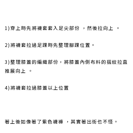
1)
穿上時先將襪套套入足尖部份
，然後拉向上 。
2)
將
襪套拉過足踝時先整理腳踝位置
。
3)
整理膝蓋的編織部份，將膝蓋內側布料的摺紋拉直
推展向上 。
4)
將
襪套拉過
膝蓋以上位置
著上後如像著了紫色襪褲
，其實著出街也不怪。