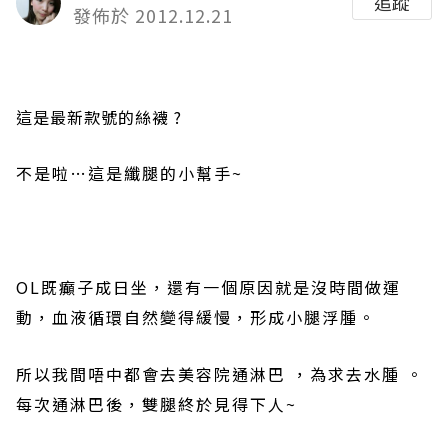
追蹤
發佈於 2012.12.21
這是最新款號的絲襪
?
不是啦
…
這是纖腿的小幫手
~
OL
既癲子成日坐，還有一個原因就是沒時間做運
動，血液循環自然變得緩慢，形成小腿浮腫。
所以我間唔中都會去美容院通淋巴
，為求去水腫
。
每次
通淋巴後，雙腿終於見得下人
~