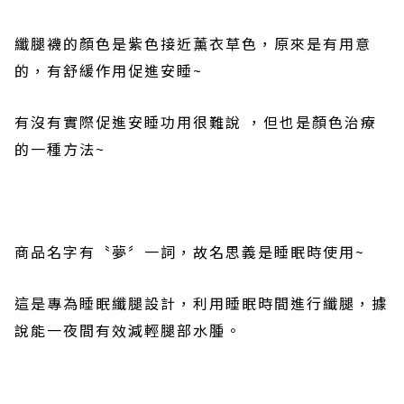
纖腿襪的顏色是紫色
接近
薰衣草色
，原來是有用意
的，有舒緩作用促進安睡
~
有沒有實際促進安睡功用很難說 ，但
也是顏色治療
的一種方法
~
商品名字有〝夢〞一詞，故名思義是睡眠時使用
~
這是專為睡眠纖腿設計，利用睡眠時間進行纖腿，據
說能一夜間有效減輕腿部水腫。