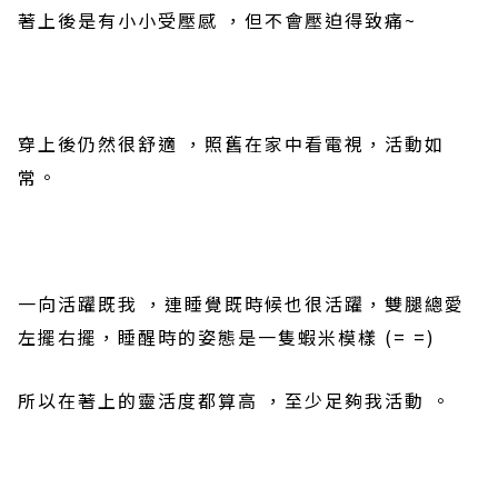
著上後是有小小受壓感
，但不會
壓迫得致痛
~
穿上後仍然很舒適
，照舊在家中看電視，活動如
常。
一向
活躍
既我
，連睡覺既時候也很活躍，雙腿總愛
左擺右擺，睡醒時的姿態是一隻蝦米模樣
(= =)
所以在著上的靈活度都算高 ，至少足夠我活動 。