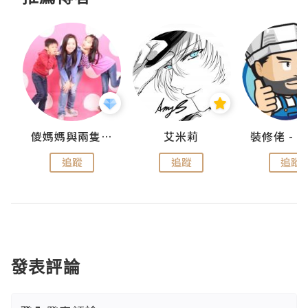
點滴
儍媽媽與兩隻小魔怪之家
艾米莉
追蹤
追蹤
追蹤
發表評論