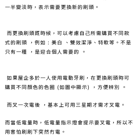
一半變淡時，表示需要更換新的刷頭。
而更換刷頭既時候
，可以考慮自己所需購買不同款
式的
刷頭
，
例如
:
美白
、雙效潔淨、特軟等
。不是
只有一種
，是迎合個人需要的
。
如果屋企多於一人使用電動牙刷
，在更換
刷頭時可
購買不同顏色的色圈
(
如圖中顯示
)
，
方便辨別
。
而
叉
一次電後
，基本上可用三星期才需才叉電
。
而當低電量時，低電量指示燈會提示要叉電，所以不
用害怕刷刷下突然冇電。