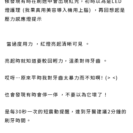
候發現有時在刷途中會出現紅光
，初時以為是
LED
燈護理
(
我果真用美容導入機用上腦
)
，再回想起是
壓力感應燈提示
當過度用力 ，紅燈亮起清晰可見 。
亮起時就知道要較回輕力
，溫柔對待
牙齒
。
哎呀
…
原來平時我對
牙齒太暴力而不知啊
! (> <)
也會發現有時會停一停 ，不要以為它壞了
!
是每
30
秒一次的短震動提醒
，達到
牙醫建議
2
分鐘的
刷牙時間。