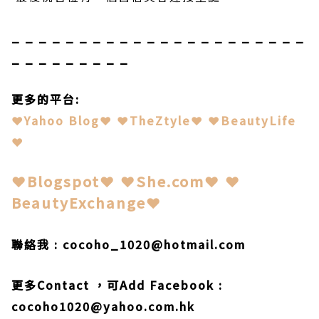
_ _ _ _ _ _ _ _ _ _ _ _ _ _ _ _ _ _ _ _ _ _
_ _ _ _ _ _ _ _ _
更多的平台
:
❤
Y
ahoo Blog
❤
❤
TheZtyle
❤
❤
BeautyLife
❤
❤
Blogspot
❤
❤
She.com
❤
❤
BeautyExchange
❤
聯絡我
: cocoho_1020@hotmail.com
更多
Contact
，可
Add
Facebook :
cocoho1020@yahoo.com.hk