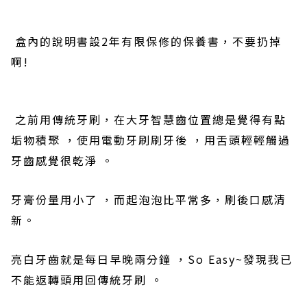
盒內的說明書設
2
年有限保修的保養書，不要扔掉
啊
!
之前用傳統牙刷
，在大
牙智慧齒位置總是覺得有點
垢物積聚
，使
用電動牙刷刷牙後
，
用舌頭輕輕觸過
牙齒感覺很乾淨
。
牙膏份量用小了
，而起泡泡比平常多，刷後口感清
新
。
亮白牙齒就是每日早晚兩分鐘
，
So Easy~
發現我已
不能返轉頭用回
傳統
牙刷
。