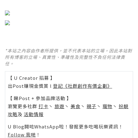
*本站之內容由作者所提供，並不代表本站的立場。因此本站對
所有博客的立場、真實性、準確性及完整性不負任何法律責
任。
【 U Creator 招募 】
出Post賺現金獎賞 l
登記《社群創作有價企劃》
【 睇Post + 參加品牌活動 】
瀏覽更多社群
打卡
丶
旅遊
丶
美食
丶
親子
丶
寵物
丶
扮靚
攻略
及
活動情報
U Blog開咗WhatsApp啦！發掘更多吃喝玩樂資訊！
Follow 我哋
！