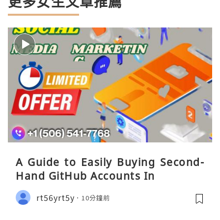
更多女生文章推薦
A Guide to Easily Buying Second-
Hand GitHub Accounts In
rt56yrt5y
10分鐘前