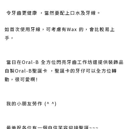
令牙齒更健康
，當然要配上口水及
牙線。
如首次使用牙線
，可考慮有
Wax
的，會比較易上
手，
當日在
Oral-B
全方位閃亮牙齒工作坊還提供裝飾品
自製
Oral-B
聖誕卡
，
聖誕卡
的
牙仔可以全方位轉
動
，很可愛啊
!
我的小朋友勞作
(^ ^)
最後祝各位有一個自信笑容迎接聖誕
~~~