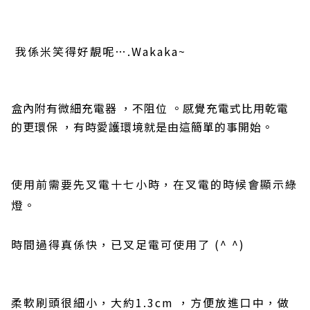
我係米笑得好靚呢
….Wakaka~
盒內附有微細充電器
，不阻位 。感覺充電式比用乾電
的更環保 ，有時愛護環境就是由這簡單的事開始。
使用前需要先叉電十七小
時，在叉電的時候會顯示綠
燈
。
時間過得真係快
，已叉足電可使用了
(^ ^)
柔軟刷頭很細小
，大約1.3
cm
，方便放進口中，做