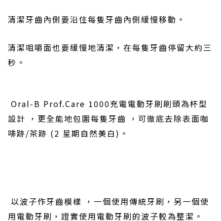
清潔牙齒內側要
沿住每隻
牙齒內側緩慢移動。
清潔咀嚼面也要緩慢地清潔
，在每隻
牙齒停留大約三
秒。
Oral-B Prof.Care 1000
充電電動牙刷刷頭為杯型
設計
，
更全能地包圍每隻牙齒
，
可
徹底
去除表面咖
啡跡
/
茶跡
(2
星期自然美
白
)
。
以波子作牙齒模樣
，一個使用傳統
牙刷
，另一個使
用
電動牙刷
，
證實
使用
電動牙刷的波子較為整潔。