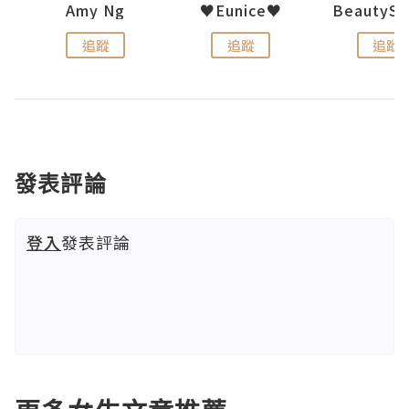
h 夏沫
Amy Ng
♥Eunice♥
追蹤
追蹤
追蹤
發表評論
登入
發表評論