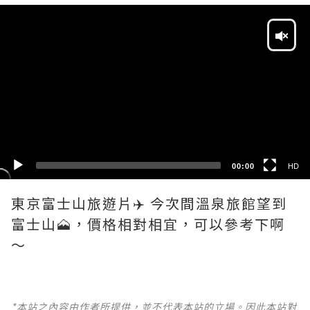
Video
Player
HD
SD
00:00
HD
東京富士山旅遊片✈️ 今次間溫泉旅館望到
富士山🗻，價格相對相宜，可以參考下啊
*本站之內容由作者所提供，並不代表本站的立場。因此本站對