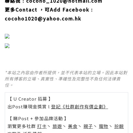
聯絡我
: cocoho_1020@hotmail.com
更多
Contact
，可
Add
Facebook :
cocoho1020@yahoo.com.hk
*本站之內容由作者所提供，並不代表本站的立場。因此本站對
所有博客的立場、真實性、準確性及完整性不負任何法律責
任。
【 U Creator 招募 】
出Post賺現金獎賞 l
登記《社群創作有價企劃》
【 睇Post + 參加品牌活動 】
瀏覽更多社群
打卡
丶
旅遊
丶
美食
丶
親子
丶
寵物
丶
扮靚