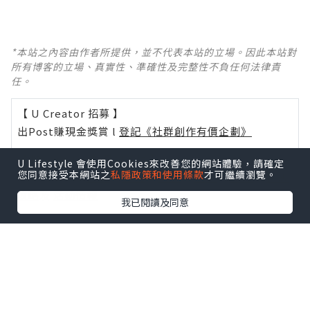
*本站之內容由作者所提供，並不代表本站的立場。因此本站對
所有博客的立場、真實性、準確性及完整性不負任何法律責
任。
【 U Creator 招募 】
出Post賺現金獎賞 l
登記《社群創作有價企劃》
【 睇Post + 參加品牌活動 】
U Lifestyle 會使用Cookies來改善您的網站體驗，請確定
您同意接受本網站之
私隱政策和使用條款
才可繼續瀏覽。
瀏覽更多社群
打卡
丶
旅遊
丶
美食
丶
親子
丶
寵物
丶
扮靚
攻略
及
活動情報
我已閱讀及同意
U Blog開咗WhatsApp啦！發掘更多吃喝玩樂資訊！
Follow 我哋
！
相關話題