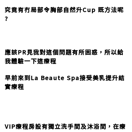
究竟有冇局部令胸部自然升
Cup
既方法呢
?
應該
PR
見我對這個問題有所困惑，所以給
我體驗一下這療程
早前來到
La Beaute Spa
接受美乳提升結
實療程
VIP
療程房設有獨立洗手間及沐浴間，
在療