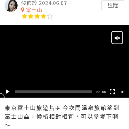
發佈於 2024.06.07
追蹤
富士山
Video
Player
HD
SD
00:00
HD
東京富士山旅遊片✈️ 今次間溫泉旅館望到
富士山🗻，價格相對相宜，可以參考下啊