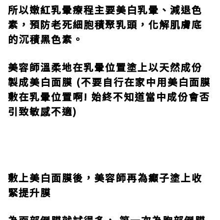
所以嫩紅乳暈療程主要美白乳暈、減退色
素，預防老死細胞積聚乳頭，化解肌膚底
的沉積黑色素。
美容師溫柔地在乳暈位置塗上
以天然成份
製成
美白面膜
(
不要自行在家中用美白面膜
敷在乳暈位置啊
!
始終不知道當中成份會否
引致敏感不適
)
敷上美白面膜後，美容師再為癲子塗上收
緊提升膜