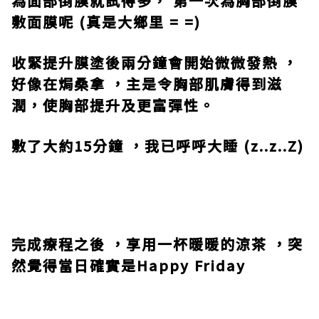
為面部倒膜就試得多， 第一次為胸部倒膜
敷面膜呢
(
真是大鄉里
= =)
收緊提升膜塗後兩分鐘會開始微微發熱 ，
好像在焗桑拿 ，主是令胸部肌膚得到滋
潤，使胸部提升及更富彈性。
敷了大約
15
分鐘 ，我已呼呼大睡
(z..z..Z)
完成療程之後 ，享用一杯暖暖的涼茶 ，突
然覺得當日確實是
Happy Friday