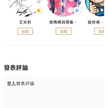
點滴
艾米莉
儍媽媽與兩隻小魔怪之家
追蹤
追蹤
追蹤
發表評論
登入
發表評論