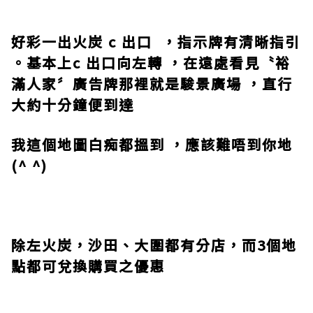
好彩一出
火炭
c
出口
，指示牌有清晰指引
。基本上
c
出口向左轉
，在遠處看見〝裕
滿人家〞廣告牌那裡就是
駿景廣場
，直行
大約十分鐘便到達
我這個地圖白痴都搵到 ，應該難唔到你地
(^ ^)
除左火炭
，
沙田、大圍都有分店，而
3
個地
點都可兌換購買之優惠