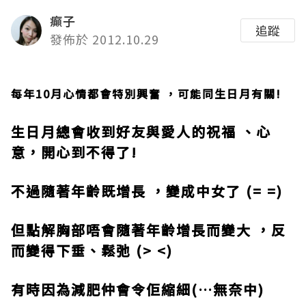
癲子
追蹤
發佈於 2012.10.29
每年
10
月心情都會特別興奮 ，可能同生日月有關
!
生日月總會收到好友與愛人的祝福 、心
意，開心到不得了
!
不過隨著年齡既增長 ，變成中女了
(= =)
但點解胸部唔會隨著年齡增長而變大 ，反
而變得下垂、鬆弛
(> <)
有時因為減肥仲會令佢縮細
(…
無奈中
)