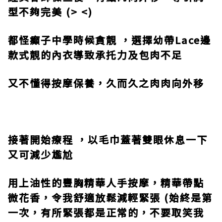
型不夠完美
(> <)
都怪癲子中學時候貪靚 ，選擇幼帶
Lace
邊
款式靚的內衣導致承托力及包肉不足
又不懂得按摩保養，久而久之肉肉向外移
接著開始療程 ，以毛巾蓋著雙眼休息一下
又可減少尷尬
用上油性的豐胸精華人手按摩，精華帶點
微花香，令我舒適放鬆減輕緊張
(
始終是第
一次，有所緊張都是正常的，不要取笑我