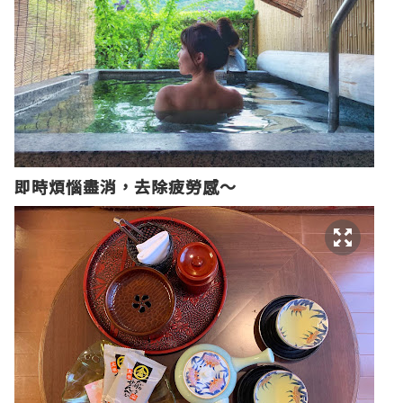
即時煩惱盡消，去除疲勞感～