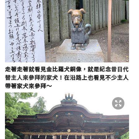
走著走著就看見金比羅犬銅像，就是
紀念昔日代
替主人來參拜的家
犬！在沿路上也看見不少主人
帶著家犬來參拜～