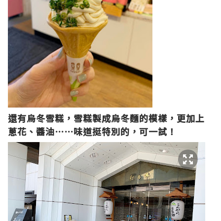
還有烏冬雪糕，雪糕製成烏冬麵的模樣，更加上
蔥花、醬油
⋯⋯
味道挺特別的，可一試！