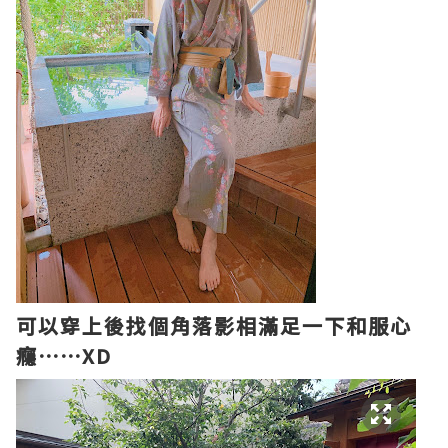
可以穿上後找個角落影相滿足一下和服心
癮
⋯⋯
XD