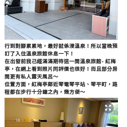
行到對腳累累地，最好就係浸溫泉！所以當晚預
訂了入住溫泉旅館休息一下！
在出發前我己經滿滿期待這一間溫泉旅館
-
紅梅
亭
，在網上看到照片同評價也很好！而且部分房
間更有私人露天風呂～
位置方面，紅梅亭鄰近琴電琴平站、琴平町，路
程都在步行十分鐘之內，幾方便～