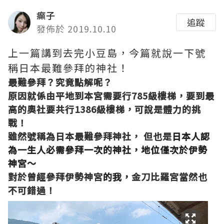
癲子
追蹤
發佈於 2019.10.10
上一篇講到去完小豆島，今篇就說一下號
稱日本最難參拜的神社！
最難參拜？究竟點解呢？
原因就係由平地到本宮需要行
785
級樓梯，要到最
高的奧社要共行
1386
級樓梯，可說是體力的挑
戰！
雖然號稱為日本最難參拜神社， 但也是
日本人認
為一生人必需參拜一次的神社，地位僅次於伊勢
神宮～
對於曾經參拜
伊勢神宮
的我，
金刀比羅宮當然也
不可錯過！