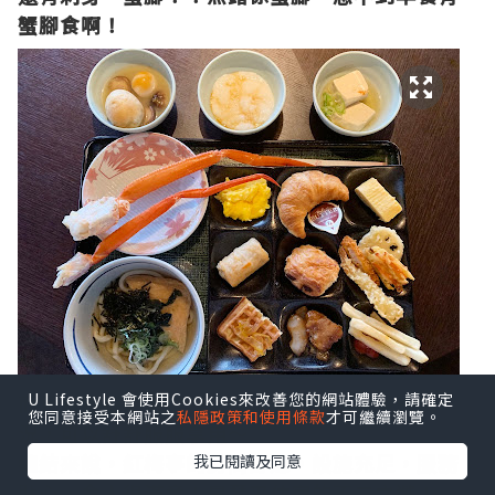
蟹腳食啊！
U Lifestyle 會使用Cookies來改善您的網站體驗，請確定
而且食物補給得很快，所以沒有要搶要爭的情
您同意接受本網站之
私隱政策和使用條款
才可繼續瀏覽。
況，可以舒舒服服享用～
總結來說，紅梅亭的房間舒適，設施充足，服務
我已閱讀及同意
貼心，令人很滿意！是琴平住宿的不二之選！