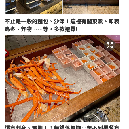
不止是一般的麵包、沙津！這裡有關東煮、即製
烏冬、炸物
⋯⋯等
，多款選擇!
還有刺身、蟹腳！！無錯係蟹腳
⋯
想不到早餐有