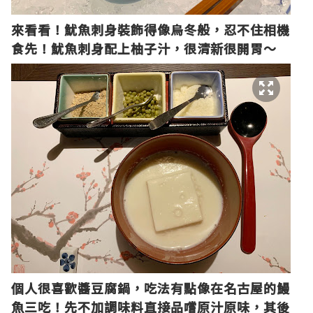
來看看！魷魚刺身裝飾得像烏冬般，忍不住相機
食先！魷魚刺身配上柚子汁，很清新很開胃～
個人很喜歡醬豆腐鍋，吃法有點像在名古屋的鰻
魚三吃！先不加調味料直接品嚐原汁原味，其後