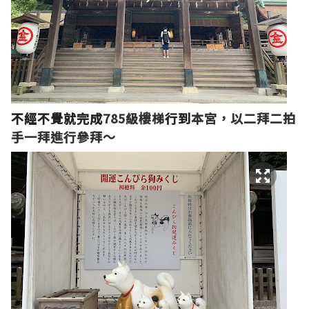
不經不覺就完成
785
級樓梯
行到
本宮，以二拜二拍
手一拜進行參拜～