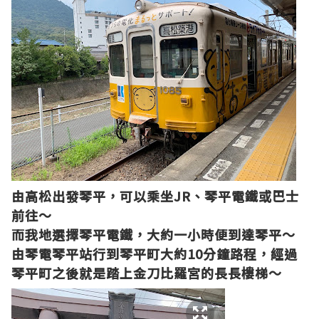
由高松出發
琴平
，可以乘坐
JR
、琴平電鐵或巴士
前往～
而我地選擇琴平電鐵，大約一小時便到達琴平～
由琴電琴平站行到琴平町大約
10
分鐘路程，經過
琴平町之後就是踏上金刀比羅宮的長長樓梯～