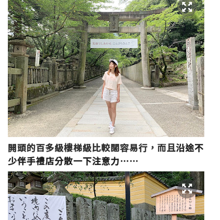
開頭的百多級樓梯級比較闊容易行，而且
沿途不
少伴手禮店分散一下注意力
⋯⋯