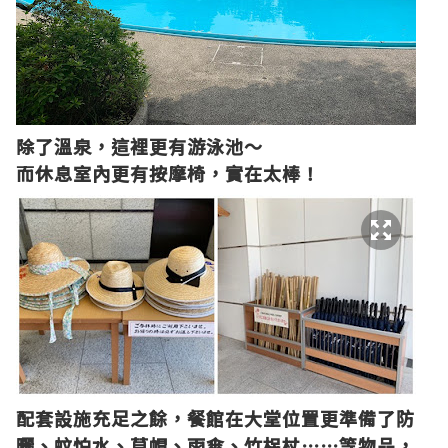
除了溫泉，這裡更有游泳池～
而休息室內更有按摩椅，實在太棒！
配套設施充足之餘，餐館在大堂位置更準備了防
曬、蚊怕水、草帽、雨傘、竹柺杖
⋯⋯
等物品，