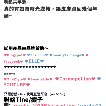
看起來平滑
~
真的有如將時光逆轉，讓皮膚跑回幾個年
頭
~
試用產品由品牌贊助～
❤
Blogspot
❤
❤She.com❤
❤
BeautyExchange
❤
❤
❤ELLE
❤
Facebook
❤
❤❤❤❤❤❤❤❤❤❤❤❤❤❤❤❤❤
更多的平台:
❤Cosmopolitan
❤
❤
❤
TheZtyle
❤
❤
BeautyLife
❤
YOUTUBE
❤
只需☝點
click
就可直達平台
（o^ ౪ ^o）
聯絡Tine/癲子
✉
:
cocoho_1020@hotmail.com
/
cocoho10