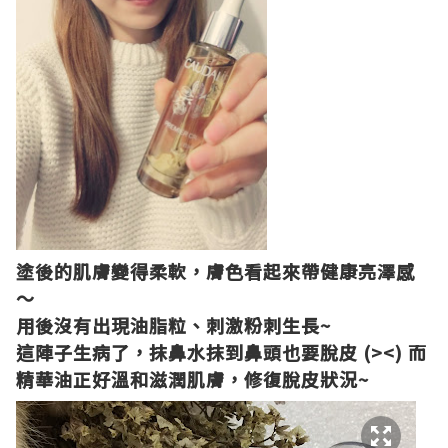
塗後的肌膚變得柔軟，膚色看起來帶健康亮澤感
～
用後沒有出現油脂粒
、
刺激粉刺生長
~
這陣子生病了，抹鼻水抹到鼻頭也要脫皮
(><)
而
精華油正好溫和滋潤肌膚，修復脫皮狀況
~