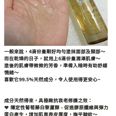
一般來說，
4
滴份量剛好均勻塗抹面部及頸部～
而在乾燥的日子，就用上
6
滴份量潤澤肌膚～
塗後的肌膚帶微微的芳香，準備入睡時有助舒緩
情緒～
喜歡它
99.5%
天然成分
，令人使用得更安心
~
成分天然得來，具極緻抗衰老修護之效：
❤ 隱定性
葡萄藤白黎蘆醇 - 促進膠原纖維與彈力
蛋白產生，增加肌育表皮厚度，撫平皺紋～