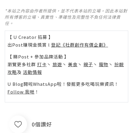
*本站之內容由作者所提供，並不代表本站的立場。因此本站對
所有博客的立場、真實性、準確性及完整性不負任何法律責
任。
【 U Creator 招募 】
出Post賺現金獎賞 l
登記《社群創作有價企劃》
【 睇Post + 參加品牌活動 】
瀏覽更多社群
打卡
丶
旅遊
丶
美食
丶
親子
丶
寵物
丶
扮靚
攻略
及
活動情報
U Blog開咗WhatsApp啦！發掘更多吃喝玩樂資訊！
Follow 我哋
！
0個讚好