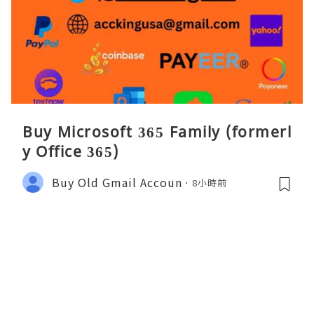
Buy Microsoft 365 Family (formerl
y Office 365)
Buy Old Gmail Accoun
8小時前