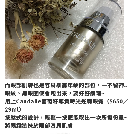
而眼部肌膚也是容易暴露年齡的部位，一不留神
..
眼紋
、
黑眼圈便會跑出來，要好好護理
~
用上
Caudalie
葡萄籽尊貴時光逆轉眼霜（
$650
／
29ml
）
按壓式的設計，輕輕一按便能取出一次所需份量
~
將眼霜塗抹於眼部四周肌
膚