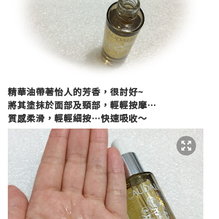
精華油帶著怡人的芳香，很討好
~
將其塗抹於面部及頸部，輕輕按摩
…
質感柔滑，
輕輕細按
…
快速吸收～