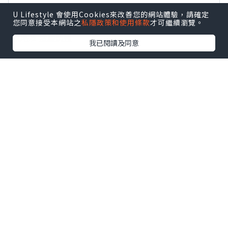
【 睇Post + 參加品牌活動 】
U Lifestyle 會使用Cookies來改善您的網站體驗，請確定
您同意接受本網站之
私隱政策和使用條款
才可繼續瀏覽。
瀏覽更多社群
打卡
丶
旅遊
丶
美食
丶
親子
丶
寵物
丶
扮靚
攻略
及
活動情報
我已閱讀及同意
U Blog開咗WhatsApp啦！發掘更多吃喝玩樂資訊！
Follow 我哋
！
相關話題
Vlog
富士山 東京 溫泉旅館
0個讚好