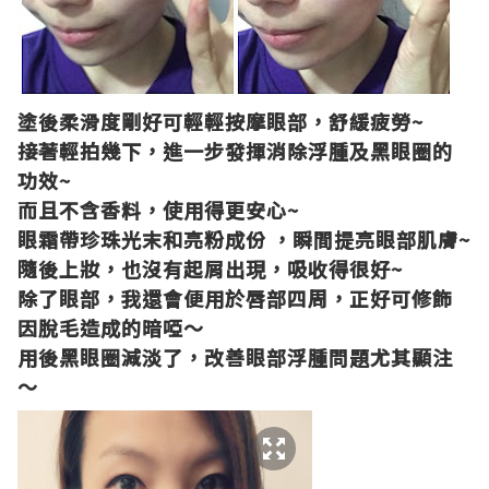
塗後
柔滑度剛好可輕輕按摩眼部
，
舒緩疲勞
~
接著
輕拍幾下，進一步發揮消除浮腫及黑眼圈的
功
效
~
而且
不含香
料
，
使用得更安心
~
眼霜帶珍珠光末和亮粉成份
，瞬間提亮眼部肌
膚
~
隨後上妝
，
也沒有起屑
出現
，
吸收得很好
~
除了眼部，我還會便用於唇部四周，正好可修飾
因脫毛造成的暗啞～
用後黑眼圈
減淡了，改善
眼部浮腫問題尤其顯注
～