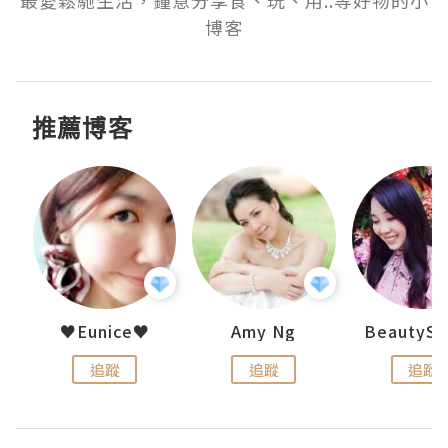
博客
推薦博客
h 夏沫
♥Eunice♥
Amy Ng
追蹤
追蹤
追蹤