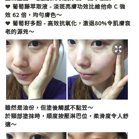
❤
葡萄藤萃取液 - 淡斑亮膚功效比維他命 C 強
效 62 倍，均勻膚色～
❤
葡萄籽多酚 - 高效抗氧化，激退80%令肌膚衰
老的源
兇～
雖然是油份，但塗後觸感不黏笠～
於頸部塗抹時，順度按壓淋巴
位，柔滑度令人舒
適～