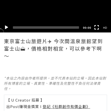
HD
SD
00:00
HD
東京富士山旅遊片✈️ 今次間溫泉旅館望到
富士山🗻，價格相對相宜，可以參考下啊
*本站之內容由作者所提供，並不代表本站的立場。因此本站對
所有博客的立場、真實性、準確性及完整性不負任何法律責
任。
【 U Creator 招募 】
出Post賺現金獎賞 l
登記《社群創作有價企劃》