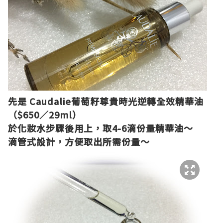
先是
Caudalie
葡萄籽尊貴時光逆轉全效精華油
（
$650
／
29ml
）
於化妝水步驟後用上，取
4-6
滴份量精華油～
滴管式設計，方便取出所需份量～