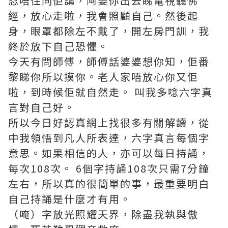
忍唔住同佢講，阿婆你出去睇電視聽佛
經，放心走啦，我會照顧自己。然後起
身，眼罩都除左不戴了，開左房門訓，我
終於放下自己恐懼。
今天有問師傅，師傅話婆婆想你知，佢番
黎睇你所以摸你。老人家唔放心你又佢
啦，到時候佢就自然走。 叫我多唸六字真
言對自己好。
所以今日好認真網上找很多有關解讀，從
中我領悟到凡人所表達，六字真言每個字
意思。如果相信的人，亦可以每日持誦，
每次108次。 6個字持誦108次只需7分鐘
左右，所以真的很簡單的事，最重要明白
自己持誦是什麼才有用。
（唵）字放光照耀天界，除盡我執與傲