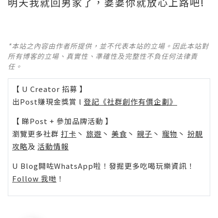
明天我就回男家了，婆婆你就放心上路吧!
*本站之內容由作者所提供，並不代表本站的立場。因此本站對
所有博客的立場、真實性、準確性及完整性不負任何法律責
任。
【 U Creator 招募 】
出Post賺現金獎賞 l
登記《社群創作有價企劃》
【 睇Post + 參加品牌活動 】
瀏覽更多社群
打卡
丶
旅遊
丶
美食
丶
親子
丶
寵物
丶
扮靚
攻略
及
活動情報
U Blog開咗WhatsApp啦！發掘更多吃喝玩樂資訊！
Follow 我哋
！