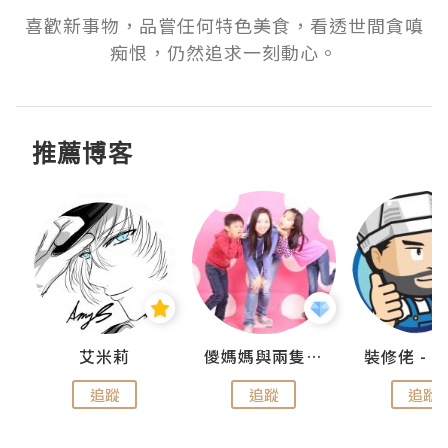
喜歡新事物，品嘗任何特色美食，看透世間貪嗔
痴恨，仍然追求一刻動心。
推薦博客
點滴
艾米莉
儍媽媽與兩隻小魔怪之家
追蹤
追蹤
追蹤