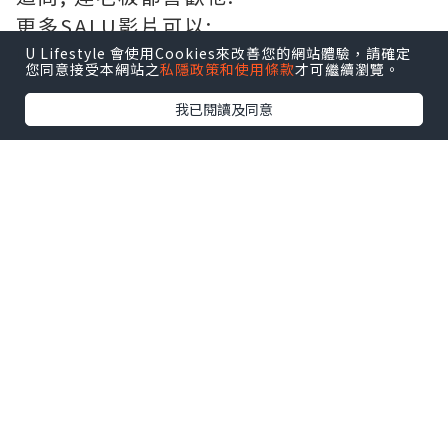
更多SALU影片可以:
IG:tinalai616 #細佬2023 #salu2023
U Lifestyle 會使用Cookies來改善您的網站體驗，請確定
您同意接受本網站之
私隱政策和使用條款
才可繼續瀏覽。
我已閱讀及同意
*本站之內容由作者所提供，並不代表本站的立場。因此本站對
所有博客的立場、真實性、準確性及完整性不負任何法律責
任。
【 U Creator 招募 】
出Post賺現金獎賞 l
登記《社群創作有價企劃》
【 睇Post + 參加品牌活動 】
瀏覽更多社群
打卡
丶
旅遊
丶
美食
丶
親子
丶
寵物
丶
扮靚
攻略
及
活動情報
U Blog開咗WhatsApp啦！發掘更多吃喝玩樂資訊！
Follow 我哋
！