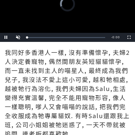
Player
is
loading.
Remaining
-
0:00
Loaded
:
Pause
Unmute
Fullscre
0%
Time
我同好多香港人一樣, 沒有準備懷孕, 夫婦2
人決定養寵物, 偶然間朋友英短貓貓懷孕,
而一直未找到主人的喵星人, 最終成為我們
兒子, 我沒法不愛上這小可愛, 越和牠相處,
越被牠行為溶化, 我們夫婦因為Salu,生活
變得充實溫馨, 完全不能用寵物形容, 像人
一樣聰明, 嗲人又會喵喵的說話, 把我們完
全收服成為牠專屬貓奴. 有時Salu還跟我上
班, 公司小姐姐被牠迷惑了, 一天不帶就被
追問, 連老板都喜歡牠.