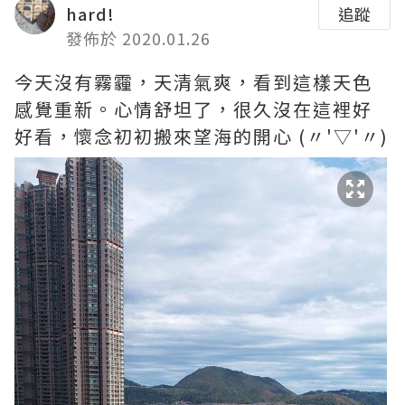
hard!
追蹤
發佈於 2020.01.26
今天沒有霧霾，天清氣爽，看到這樣天色
感覺重新。心情舒坦了，很久沒在這裡好
好看，懷念初初搬來望海的開心 (〃'▽'〃)