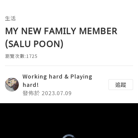
生活
MY NEW FAMILY MEMBER
(SALU POON)
瀏覽次數:1725
Working hard & Playing
hard!
追蹤
發佈於 2023.07.09
Video