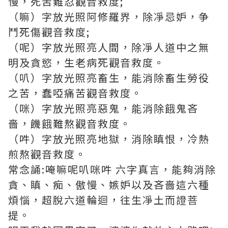
慢，死苦難忍觀音救度;
（嘛）字放光照阿修羅界，除凈忌妒，争
鬥死傷觀音救度;
（呢）字放光照亮人間，除凈人道中之無
明及貪慾，生老病死觀音救度。
（叭）字放光照亮畜生，能消除畜生勞役
之苦，蠢啞痛苦觀音救度。
（咪）字放光照亮惡鬼，能消除餓鬼吝
嗇，饑餓難熬觀音救度。
（吽）字放光照亮地獄，消除瞋恨，冷熱
煎熬觀音救度。
常念誦:唵嘛呢叭咪吽 六字真言，能夠消除
貪、瞋、痴、傲慢、嫉妒以及吝嗇這六種
煩惱，超脫六道輪迴，往生凈土而證菩
提。