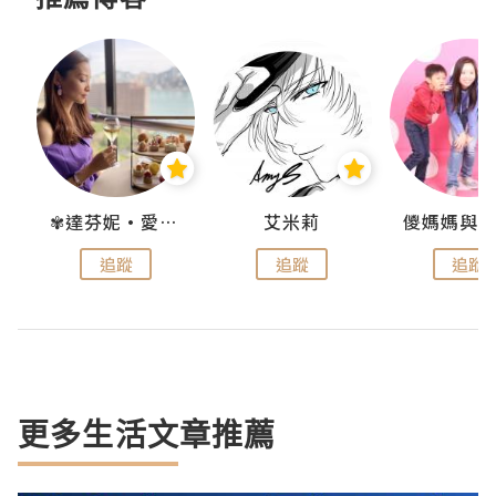
點滴
✾達芬妮•愛孩子•愛生活✾
艾米莉
追蹤
追蹤
追蹤
更多生活文章推薦