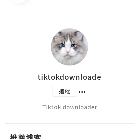
tiktokdownloade
追蹤
Tiktok downloader
推薦博客