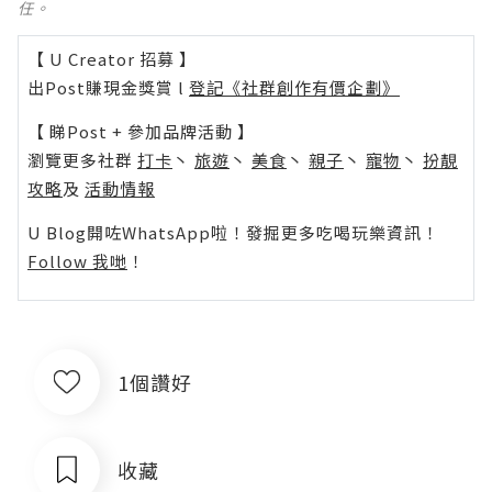
任。
【 U Creator 招募 】
出Post賺現金獎賞 l
登記《社群創作有價企劃》
【 睇Post + 參加品牌活動 】
瀏覽更多社群
打卡
丶
旅遊
丶
美食
丶
親子
丶
寵物
丶
扮靚
攻略
及
活動情報
U Blog開咗WhatsApp啦！發掘更多吃喝玩樂資訊！
Follow 我哋
！
1個讚好
收藏