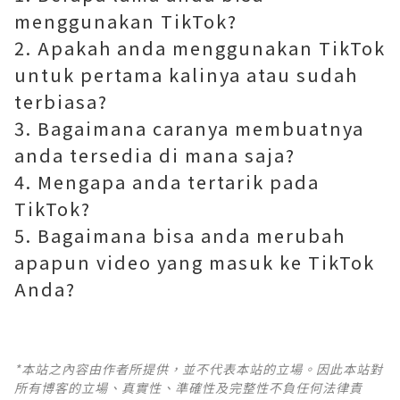
menggunakan TikTok?
2. Apakah anda menggunakan TikTok
untuk pertama kalinya atau sudah
terbiasa?
3. Bagaimana caranya membuatnya
anda tersedia di mana saja?
4. Mengapa anda tertarik pada
TikTok?
5. Bagaimana bisa anda merubah
apapun video yang masuk ke TikTok
Anda?
*本站之內容由作者所提供，並不代表本站的立場。因此本站對
所有博客的立場、真實性、準確性及完整性不負任何法律責