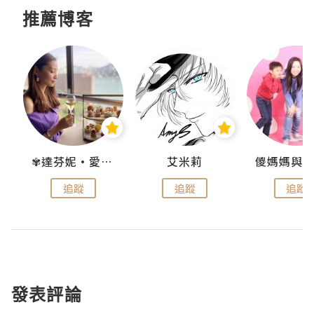
推薦博客
點滴
✾達芬妮•愛孩子•愛生活✾
艾米莉
追蹤
追蹤
追蹤
發表評論