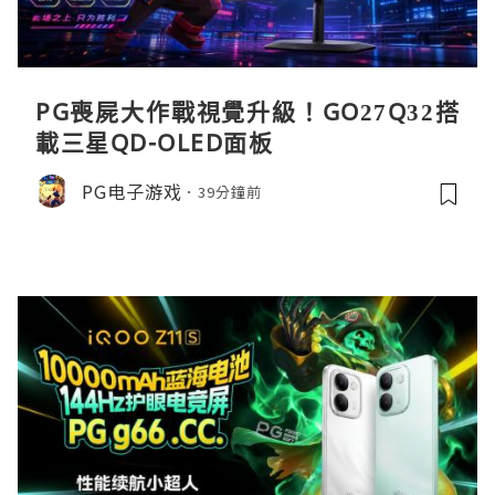
PG喪屍大作戰視覺升級！GO27Q32搭
載三星QD-OLED面板
PG电子游戏
39分鐘前