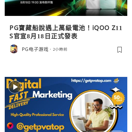
PG寶藏船說遇上萬級電池！iQOO Z11
S官宣8月18日正式發表
PG电子游戏
2小時前