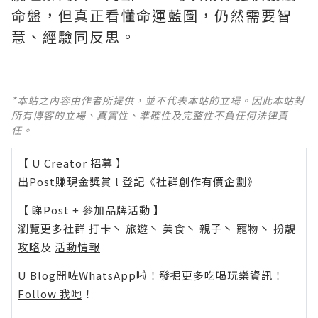
命盤，但真正看懂命運藍圖，仍然需要智
慧、經驗同反思。
*本站之內容由作者所提供，並不代表本站的立場。因此本站對
所有博客的立場、真實性、準確性及完整性不負任何法律責
任。
【 U Creator 招募 】
出Post賺現金獎賞 l
登記《社群創作有價企劃》
【 睇Post + 參加品牌活動 】
瀏覽更多社群
打卡
丶
旅遊
丶
美食
丶
親子
丶
寵物
丶
扮靚
攻略
及
活動情報
U Blog開咗WhatsApp啦！發掘更多吃喝玩樂資訊！
Follow 我哋
！