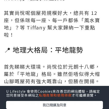
其實尚悅呢個屋苑規模好大，總共有 12
座，但係咪每一座、每一戶都係「風水寶
地」？等 Tiffany 幫大家歸納一下重點
啦！
📍 地理大格局：平地龍勢
首先睇睇大環境。尚悅位於元朗十八鄉，
屬於「平地龍」格局。雖然佢唔似得大帽
山腳嘅屋苑有強大嘅靠山，但勝在開揚。
不過要留意，尚悅周邊仲有唔少空地同埋
U Lifestyle 會使用Cookies來改善您的網站體驗，請確定
發展中嘅地盤，呢點喺風水上會產生「動
您同意接受本網站之
私隱政策和使用條款
才可繼續瀏覽。
土煞」，如果大家打算入伙，記得睇睇窗
我已閱讀及同意