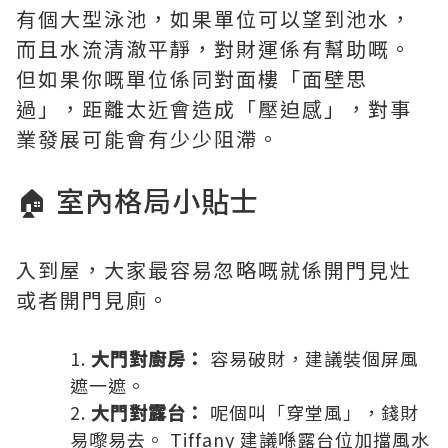
有個大型泳池，如果單位可以望到池水，
而且水流清澈平靜，對財運係有幫助嘅。
但如果你嘅單位係同對面樓「面壁思
過」，距離太近會造成「壓迫感」，對事
業發展可能會有少少阻滯。
🏠 室內格局小貼士
入到屋，大家最容易忽略嘅就係開門見灶
或者開門見廁。
大門對廚房：
容易破財，建議裝個屏風
遮一遮。
大門對露台：
呢個叫「穿堂風」，錢財
易嚟易去。 Tiffany 建議喺露台位加擋風水