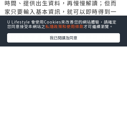
時間、提供出生資料，再慢慢解讀；但而
家只要輸入基本資訊，就可以即時得到一
份分析報告。
U Lifestyle 會使用Cookies來改善您的網站體驗，請確定
您同意接受本網站之
私隱政策和使用條款
才可繼續瀏覽。
對於唔熟命理、但又想初步了解自己性
我已閱讀及同意
格、事業、感情同流年運勢嘅人來講，AI
算命工具確實降低咗入門門檻。佢唔需要
你有深厚命理知識，就可以先建立一個基
本概念。
免費八字分析工具有咩吸引
力？
免費八字分析最大吸引力，當然係「零成