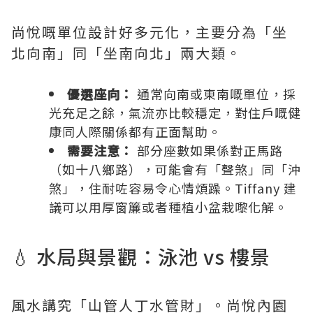
尚悅嘅單位設計好多元化，主要分為「坐
北向南」同「坐南向北」兩大類。
優選座向：
通常向南或東南嘅單位，採
光充足之餘，氣流亦比較穩定，對住戶嘅健
康同人際關係都有正面幫助。
需要注意：
部分座數如果係對正馬路
（如十八鄉路），可能會有「聲煞」同「沖
煞」，住耐咗容易令心情煩躁。Tiffany 建
議可以用厚窗簾或者種植小盆栽嚟化解。
💧 水局與景觀：泳池 vs 樓景
風水講究「山管人丁水管財」。尚悅內園