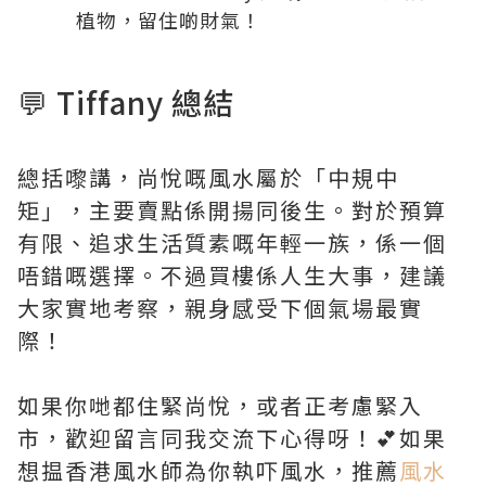
植物，留住啲財氣！
💬 Tiffany 總結
總括嚟講，尚悅嘅風水屬於「中規中
矩」，主要賣點係開揚同後生。對於預算
有限、追求生活質素嘅年輕一族，係一個
唔錯嘅選擇。不過買樓係人生大事，建議
大家實地考察，親身感受下個氣場最實
際！
如果你哋都住緊尚悅，或者正考慮緊入
市，歡迎留言同我交流下心得呀！💕如果
想揾香港風水師為你執吓風水，推薦
風水