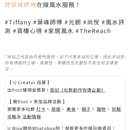
師葉峰師傅
在線風水服務！
#Tiffany #葉峰師傅 #元朗 #尚悅 #風水評
測 #買樓心得 #家居風水 #TheReach
*本站之內容由作者所提供，並不代表本站的立場。因此本站對
所有博客的立場、真實性、準確性及完整性不負任何法律責
任。
【 U Creator 招募 】
出Post賺現金獎賞 l
登記《社群創作有價企劃》
【 睇Post + 參加品牌活動 】
瀏覽更多社群
打卡
丶
旅遊
丶
美食
丶
親子
丶
寵物
丶
扮靚
攻略
及
活動情報
U Blog開咗WhatsApp啦！發掘更多吃喝玩樂資訊！