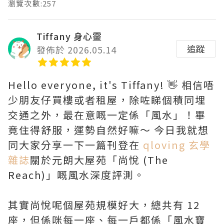
瀏覽次數:257
Tiffany 身心靈
追蹤
發佈於 2026.05.14
Hello everyone, it's Tiffany! 👋 相信唔
少朋友仔買樓或者租屋，除咗睇個積同埋
交通之外，最在意嘅一定係「風水」！畢
竟住得舒服，運勢自然好嘛～ 今日我就想
同大家分享一下一篇刊登在
qloving 玄學
雜誌
關於元朗大屋苑「尚悅 (The
Reach)」嘅風水深度評測。
其實尚悅呢個屋苑規模好大，總共有 12
座，但係咪每一座、每一戶都係「風水寶