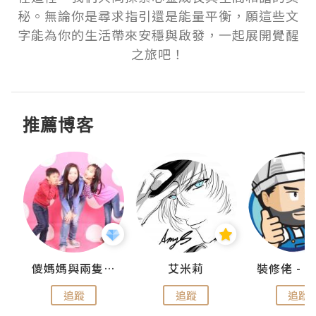
秘。無論你是尋求指引還是能量平衡，願這些文
字能為你的生活帶來安穩與啟發，一起展開覺醒
之旅吧！
推薦博客
點滴
儍媽媽與兩隻小魔怪之家
艾米莉
追蹤
追蹤
追蹤