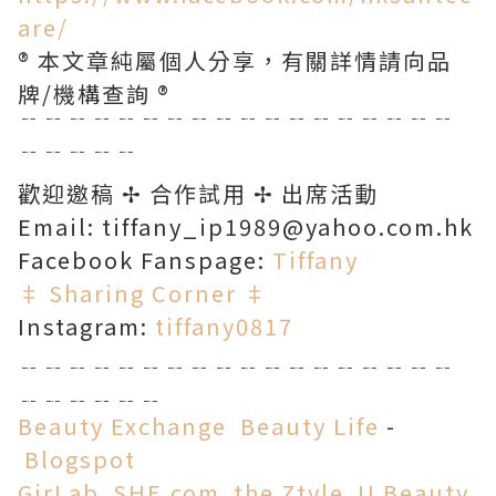
are/
® 本文章純屬個人分享，有關詳情請向品
牌/機構查詢 ®
﹊﹊﹊﹊﹊﹊﹊﹊﹊﹊﹊﹊﹊﹊﹊﹊﹊﹊
﹊﹊﹊﹊﹊
歡迎邀稿 ✢ 合作試用 ✢ 出席活動
Email: tiffany_ip1989@yahoo.com.hk
Facebook Fanspage:
Tiffany
‡ Sharing Corner ‡
Instagram:
tiffany0817
﹎﹎﹎﹎﹎﹎﹎﹎﹎﹎﹎﹎﹎﹎﹎﹎﹎﹎
﹎﹎﹎﹎﹎﹎
Beauty Exchange
­
Beauty Life
­
Blogspot
­
GirLab
SHE.com
the Ztyle
­
U Beauty
­