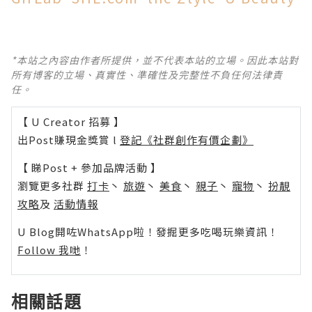
*本站之內容由作者所提供，並不代表本站的立場。因此本站對
所有博客的立場、真實性、準確性及完整性不負任何法律責
任。
【 U Creator 招募 】
出Post賺現金獎賞 l
登記《社群創作有價企劃》
【 睇Post + 參加品牌活動 】
瀏覽更多社群
打卡
丶
旅遊
丶
美食
丶
親子
丶
寵物
丶
扮靚
攻略
及
活動情報
U Blog開咗WhatsApp啦！發掘更多吃喝玩樂資訊！
Follow 我哋
！
相關話題