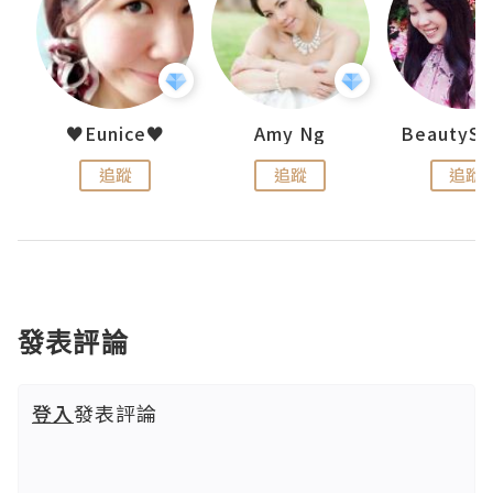
h 夏沫
♥Eunice♥
Amy Ng
追蹤
追蹤
追蹤
發表評論
登入
發表評論