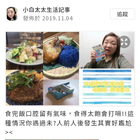
小白太太生活記事
追蹤
發佈於 2019.11.04
食完飯口腔留有氣味，食得太飽會打嗝!!這
種情況你遇過未?人前人後發生其實好尷尬
><