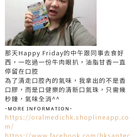
那天Happy Friday的中午跟同事去食好
西，一吃過一份牛肉眼扒，油脂甘香一直
停留在口腔
為了清走口腔內的氣味，我拿出的不是香
口膠，而是口健樂的清新口氣珠，只需幾
秒鐘，氣味全消^^
-ᴍᴏʀᴇ ɪɴғᴏʀᴍᴀᴛɪᴏɴ-
https://oralmedichk.shoplineapp.co
m/
https://www.facebook.com/hksantec