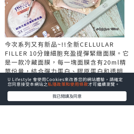
今次系列又有新品~!!全新CELLULAR
FILLER 10分鐘細胞充盈提彈緊緻面膜。它
是一款冷藏面膜，每一塊面膜含有20ml精
華份量，結合彈力蛋白、膠原蛋白和透明
質酸三大護膚成份。
U Lifestyle 會使用Cookies來改善您的網站體驗，請確定
您同意接受本網站之
私隱政策和使用條款
才可繼續瀏覽。
我已閱讀及同意