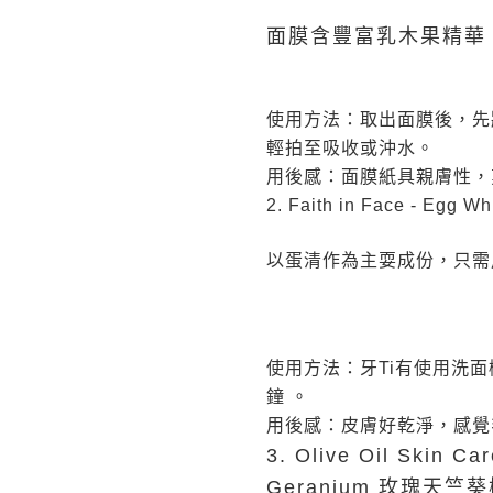
面膜含豐富乳木果精華
使用方法：取出面膜後，先
輕拍至吸收或沖水。
用後感：面膜紙具親膚性，
2. Faith in Face - Eg
以蛋清作為主耍成份，只需
使用方法：牙Ti有使用洗面機
鐘 。
用後感：皮膚好乾淨，感覺毛孔
3. Olive Oil Skin C
Geranium 玫瑰天竺葵