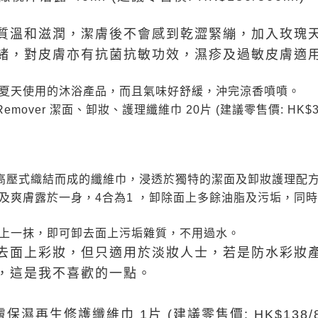
質溫和滋潤，潔膚後不會感到乾澀緊繃，加入玫瑰
緒，對皮膚亦有抗菌抗敏功效，濕疹及過敏皮膚適
夏天使用的沐浴產品，而且氣味好舒緩，沖完涼香噴噴。
eup Remover 潔面、卸妝、護理纖維巾 20片 (建議零售價: HK$3
作高壓式織結而成的纖維巾，浸透於獨特的潔面及卸妝護理配
及爽膚露於一身，4合為1 ，卸除面上多餘油脂及污垢，同時
上一抹，即可卸去面上污垢雜質，不用過水。
去面上彩妝，但只適用於淡妝人士，若是防水彩妝
，這是我不喜歡的一點。
易煥膚保濕再生修護纖維巾 1片 (建議零售價: HK$138/