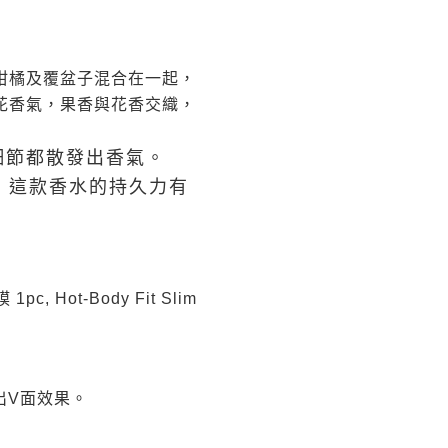
柑橘及覆盆子混合在一起，
花香氣，果香與花香交織，
細節都散發出香氣。
環，這款香水的持久力有
 1pc, Hot-Body Fit Slim
出V面效果。