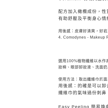
配方加入橄欖成份，性
有助舒壓及平衡身心情
用後感：皮膚好清爽，好岩
4. Comodynes - Mak
選用100%植物纖維以水
妝棉、眼部卸妝液、洗面奶
使用方法：取出纖維巾於面
用後感：的確是可以卸
纖維巾的氣味過份刺鼻
Easy Peeling 簡