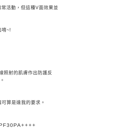
如常活動，但這種V面效果並
唷~!
線照射的肌膚作出防護反
用。
霜可算是達我的要求。
PF30PA++++