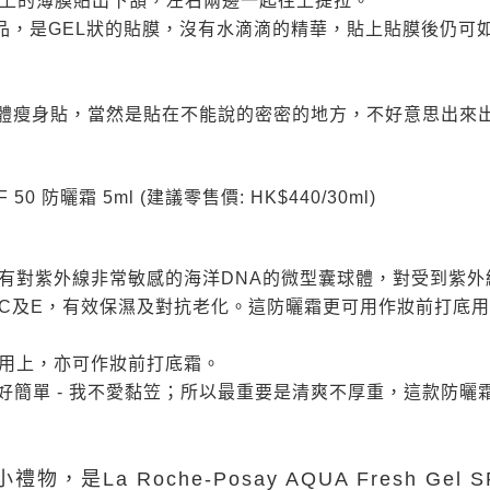
貼膜上的薄膜貼出下頷，左右兩邊一起往上提拉。
品，是GEL狀的貼膜，沒有水滴滴的精華，貼上貼膜後仍可
膜及熱體瘦身貼，當然是貼在不能說的密密的地方，不好意思出來出
d SPF 50 防曬霜 5ml (建議零售價: HK$440/30ml)
有對紫外線非常敏感的海洋DNA的微型囊球體，對受到紫外
C及E，有效保濕及對抗老化。這防曬霜更可用作妝前打底
用上，亦可作妝前打底霜。
求好簡單 - 我不愛黏笠；所以最重要是清爽不厚重，這款防曬
物，是La Roche-Posay AQUA Fresh Gel S