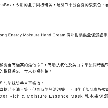
amaBox，今期的盒子同樣精美，是牙Ti十分喜愛的淡紫色，
allabong Energy Moisture Hand Cream 濟州柑橘能量保濕
橘皮含有極高的維他命C，有助抗氧化及美白；果酸同時能
的柑橘香氣，令人心曠神怡。
均勻塗抹雙手直至吸收。
塗抹時不油不笠，但同時能夠法潤雙手，用後手部肌膚好柔
utter Rich & Moisture Essence Mask 乳木