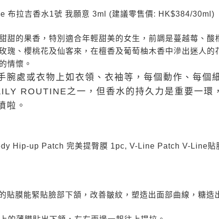
erfume 布拉吉香水1號 我願意 3ml (建議零售價: HK$384/30ml)
甜甜的果香，特別適合年輕甜美的女生，前調是蔓越莓、酸
玫瑰、櫻桃花及仙客來，在檀香及葡萄柚木香中滲出迷人的
的情懷。
手腕處或衣物上如衣領、衣袖等，每個動作、每個
ILY ROUTINE之一，但香水的持久力是重要一
噴啦。
 Body Hip-up Patch 完美提臀膜 1pc, V-Line Patch V-Line貼膜
，彈性的貼膜能緊貼臉部下頷，改善皺紋，塑造出面部曲線，糖造