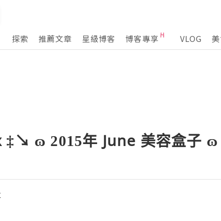
探索
推薦文章
星級博客
博客專享
VLOG
美
x ‡↘ ɷ 2015年 June 美容盒子 ɷ
事