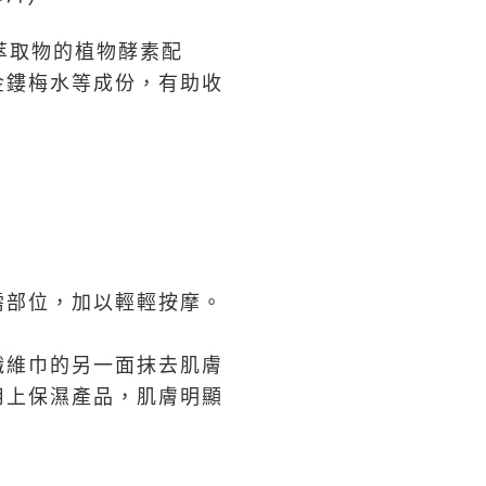
掌萃取物的植物酵素配
金鏤梅水等成份，有助收
需部位，加以輕輕按摩。
纖維巾的另一面抹去肌膚
用上保濕產品，肌膚明顯