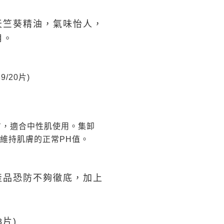
天竺葵精油，氣味怡人，
用。
9/20片)
方，適合中性肌使用。集卸
維持肌膚的正常PH值。
產品恐防不夠徹底，加上
8片)