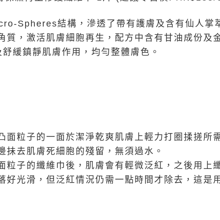
cro-Spheres結構，滲透了帶有護膚及含有仙人
角質，激活肌膚細胞再生，配方中含有甘油成份及
及舒緩鎮靜肌膚作用，均勻整體膚色。
凸面粒子的一面於潔淨乾爽肌膚上輕力打圈揉搓所
邊抺去肌膚死細胞的殘留，無須過水。
面粒子的纖維巾後，肌膚會有輕微泛紅，之後用上
落好光滑，但泛紅情況仍需一點時間才除去，這是