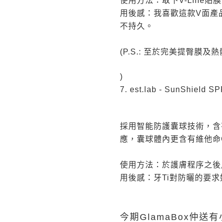
使用方法：取下V-Line
用後感：我喜歡這款V面產
不持久。
(P.S.: 至於完美提臀
)
7. est.lab - SunShiel
採用智能防護囊球技術，含
應，囊球體內更含有維他命
使用方法：於護膚程序之後
用後感：牙Ti對防曬的要
今期GlamaBox仲送有小禮