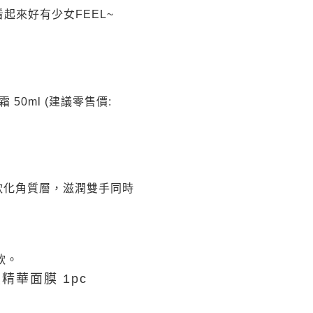
看起來好有少女FEEL~
護手霜 50ml (建議零售價:
軟化角質層，滋潤雙手同時
軟。
果保濕精華面膜 1pc