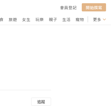
會員登記
開始撰寫
食
旅遊
女生
玩樂
親子
生活
寵物
行山
更多
打卡
追蹤