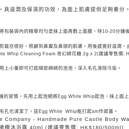
，具滋潤及保濕的功效，為面上肌膚提供足夠養分
將包裝袋內的精華均勻塗抹上面再敷上面膜，待10-20分鐘
剪裁亦很好，照顧到鼻翼及鼻頭的肌膚，用後感覺好滋潤，
g White Whip Cleaning Foam 奇幻綿花糖 2g x 2(建議零售價: 
用上小量即可打起細密綿綿的泡泡，深入毛孔清除污垢。
的習慣，先用上起泡網將Egg White Whip起泡，抹上
也清潔了，這Egg White Whip能打起am作遮蓋。
are Company - Handmade Pure Castle Body W
橄欖沐浴露 40ml (建議零售價: HK$180/500ml)