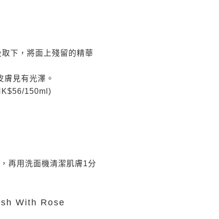
。
後取下，將面上殘留的精華
皮膚見有光澤。
HK$56/150ml)
面上，再用洗面機清潔肌膚1分
ash With Rose