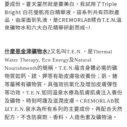
夏天當然就是要美白，我試用了Triple
要成份。
Bright 白花瑩肌亮白精華液，這系列共有四款產
品，由潔面到乳液，是CREMORLAB糅合T.E.N.溫
泉礦物水和六大白花精華研創而成~!
什麼是金津礦物水?
又名叫T.E.N.，是Thermal
Water Therapy, Eco Energy及Natural
Nourishmenth的簡稱，T.E.N.蘊含身體必需的礦
物質如鈣、鎂、鉀等有助皮膚吸收養份；釩、鍺
等屬稀有礦物質，具強效抗氧化及增加皮膚彈性
等功效。T.E.N.如同溫泉水療為肌膚肌膚注入養份
及礦物，時刻呵護及滋潤皮膚。CREMORLAB就
以T.E.N.泉水為所有系列的主要成份，再配合天然
配方，不含防腐劑、香料、人造色素及礦物油。