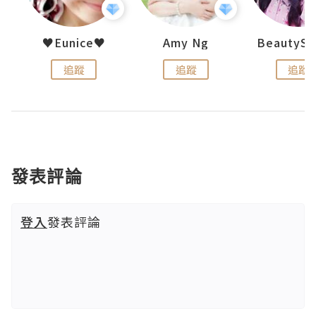
h 夏沫
♥Eunice♥
Amy Ng
追蹤
追蹤
追蹤
發表評論
登入
發表評論