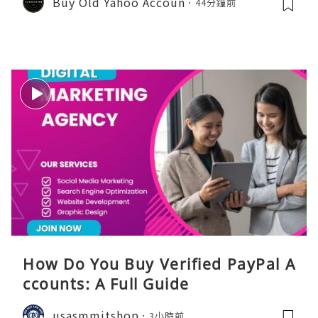
Buy Old Yahoo Accoun
44分鐘前
How Do You Buy Verified PayPal A
ccounts: A Full Guide
usasmmitshop
3小時前