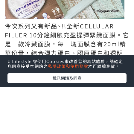
今次系列又有新品~!!全新CELLULAR
FILLER 10分鐘細胞充盈提彈緊緻面膜。它
是一款冷藏面膜，每一塊面膜含有20ml精
華份量，結合彈力蛋白、膠原蛋白和透明
質酸三大護膚成份。
U Lifestyle 會使用Cookies來改善您的網站體驗，請確定
您同意接受本網站之
私隱政策和使用條款
才可繼續瀏覽。
我已閱讀及同意