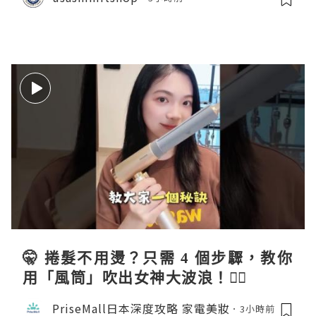
🤫 捲髮不用燙？只需 4 個步驟，教你
用「風筒」吹出女神大波浪！💇‍♀️
PriseMall日本深度攻略 家電美妝
3小時前