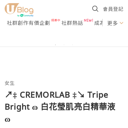
會員登記
社群創作有價企劃
社群熱話
成為U Creato
更多
女生
↗‡ CREMORLAB ‡↘ Tripe
Bright ɷ 白花瑩肌亮白精華液
ɷ