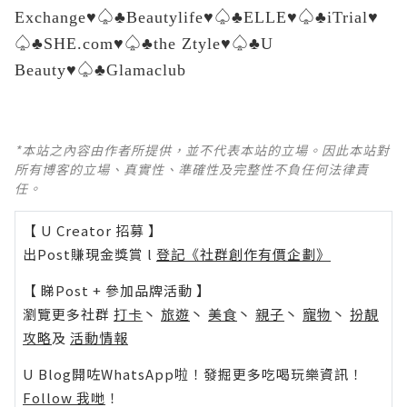
Exchange
♥♤♣
Beautylife
♥♤♣
ELLE
♥♤♣
iTrial
♥
♤♣
SHE.com
♥♤♣
the Ztyle
♥♤♣
U
Beauty
♥♤♣
Glamaclub
*本站之內容由作者所提供，並不代表本站的立場。因此本站對
所有博客的立場、真實性、準確性及完整性不負任何法律責
任。
【 U Creator 招募 】
出Post賺現金獎賞 l
登記《社群創作有價企劃》
【 睇Post + 參加品牌活動 】
瀏覽更多社群
打卡
丶
旅遊
丶
美食
丶
親子
丶
寵物
丶
扮靚
攻略
及
活動情報
U Blog開咗WhatsApp啦！發掘更多吃喝玩樂資訊！
Follow 我哋
！