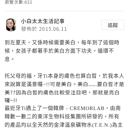
瀏覽次數:632
小白太太生活記事
追蹤
發佈於 2015.06.11
到左夏天，又係時候需要美白，每年到了這個時
候，女孩子都著手於美白方面下功夫，循環不
息。
托父母的福，牙Ti本身的膚色也算白晢，於我本人
可是美白。美白......要白晢才是
來說算是滿意囉~!!
美??因為白晢的膚色比較受注目吧，那就是亮白
囉~!!
最近牙Ti遇上了一個韓牌 - CREMORLAB，由南
韓數一數二的東洋生物科技集團所研發的，所有
的產品均以全天然的金津溫泉礦物水(T.E.N.)為主