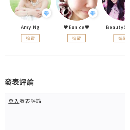
h 夏沫
Amy Ng
♥Eunice♥
追蹤
追蹤
追蹤
發表評論
登入
發表評論