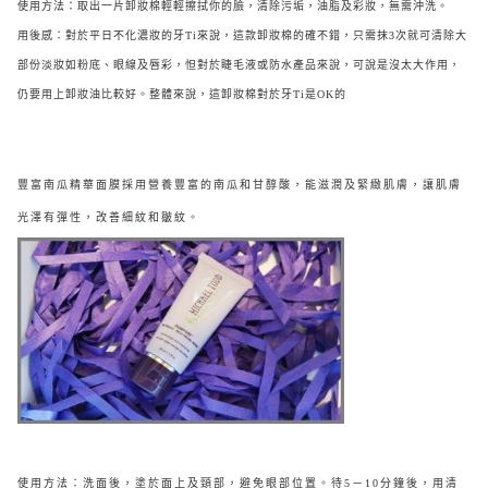
使用方法：取出一片卸妝棉輕輕擦拭你的臉，清除污垢，油脂及彩妝，無需沖洗。
用後感：對於平日不化濃妝的牙Ti來說，這款卸妝棉的確不錯，只需抹3次就可清除大
部份淡妝如粉底、眼線及唇彩，怛對於睫毛液或防水產品來說，可說是沒太大作用，
仍要用上卸妝油比較好。整體來說，這卸妝棉對於牙Ti是OK的
豐富南瓜精華面膜採用營養豐富的南瓜和甘醇酸，能滋潤及緊緻肌膚，讓肌膚
光澤有彈性，改善細紋和皺紋。
使用方法：洗面後，塗於面上及頸部，避免眼部位置。待5－10分鐘後，用清