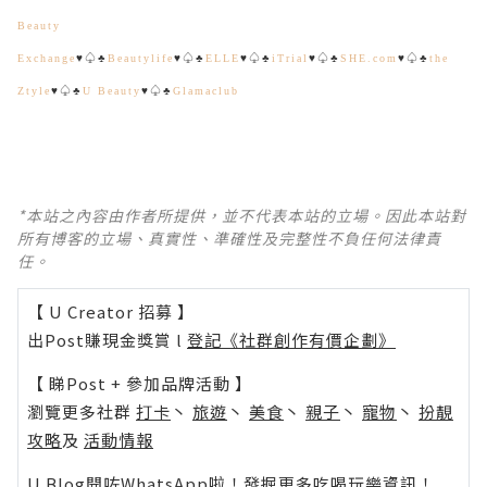
Beauty
Exchange
♥♤♣
Beautylife
♥♤♣
ELLE
♥♤♣
iTrial
♥♤♣
SHE.com
♥♤♣
the
Ztyle
♥♤♣
U Beauty
♥♤♣
Glamaclub
*本站之內容由作者所提供，並不代表本站的立場。因此本站對
所有博客的立場、真實性、準確性及完整性不負任何法律責
任。
【 U Creator 招募 】
出Post賺現金獎賞 l
登記《社群創作有價企劃》
【 睇Post + 參加品牌活動 】
瀏覽更多社群
打卡
丶
旅遊
丶
美食
丶
親子
丶
寵物
丶
扮靚
攻略
及
活動情報
U Blog開咗WhatsApp啦！發掘更多吃喝玩樂資訊！