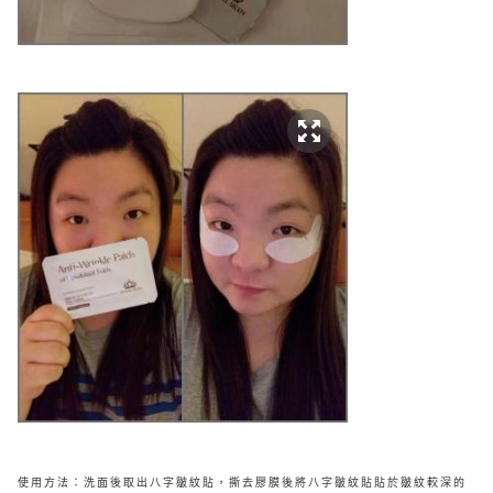
使用方法：洗面後取出八字皺紋貼，撕去膠膜後將八字皺紋貼貼於皺紋較深的