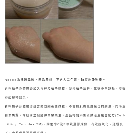
為澳洲品牌，產品天然，不含人工色素、防腐劑及矽靈。
Noelle
青檸柚子身體磨砂加入青檸及柚子精華，淡淡柚子清香，氣味更令舒暢，發揮
舒緩提神效果。
青檸柚子身體磨砂蘊含的幼細蔗糖微粒，不會對肌膚造成過份的刺激，同時溫
和去角質，令肌膚立刻變得白嫩柔滑。產品特別添加緊緻活膚複合配方(Cell-
Lifting Complex TM)、維他命C及E以及蘆薈成份，有效抗氧化、延緩衰