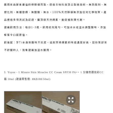
選用來自屏東最佳的綠檸檬而製，透過生物科技頂尖製造技術，無防腐劑、無
塑化劑、無糖發酵、無醋酸、無水，100%天然檸檬無添加任何化學物質。產
品通過多項測試及認證，屬頂級天然酵素，能促進新陳代謝。
建議飲用方法：每日1-3瓶，飲用前先搖勻，可加冰水或溫水調整酸味，添加
蜂蜜令口感更佳。
飲後感：牙Ti本身對酸味不抗拒，這款萃綠酵素的味道濃度好高，若你胃部常
不舒服的人，我會建議加溫水服用。
3. Ysyoo - 1 Minute Skin Miracles CC Cream SPF30 PA++ 1 分鐘奇蹟炫彩CC
霜 50ml (建議零售價: HK$188/50ml)