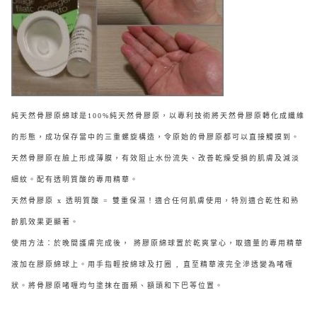
純天然骨膠原綿球是100%純天然骨膠原，以專利技術將天然骨膠原轉化成纖維
的形態，成功保存當中的三重螺旋構造，令原始的骨膠原都可以直接觸摸到。
天然骨膠原在臉上形成薄膜，有效阻止水份流失、改善乾燥受損的肌膚及減淡
細紋。配有透明質酸的專用精華。
天然骨膠原 x 透明質酸 = 雙重保濕！適合任何肌膚使用，特別適合乾性和熟
齡肌效果更顯著。
使用方法：於晚間護膚完成後， 將膠原綿球置於乾爽掌心，取適量的專用精華
液加在膠原綿球上。用手指輕按綿球及打圈 , 直至精華液完全滲透變為啫喱
狀。將骨膠原啫喱均勻塗抹在面頰、額頭和下巴等位置。