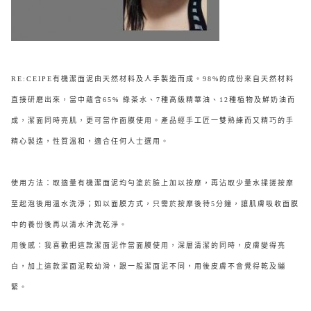
RE:CEIPE有機潔面泥由天然材料及人手製造而成。98%的成份來自天然材料
直接研磨出來，當中蘊含65% 綠茶水、7種高級精華油、12種植物及鮮奶油而
成，潔面同時亮肌，更可當作面膜使用。產品經手工匠一雙熟練而又精巧的手
精心製造，性質溫和，適合任何人士選用。
使用方法：取適量有機潔面泥均勻塗於臉上加以按摩，再沾取少量水揉搓按摩
至起泡後用溫水洗淨；如以面膜方式，只需於按摩後待5分鐘，讓肌膚吸收面膜
中的養份後再以清水沖洗乾淨。
用後感：我喜歡把這款潔面泥作當面膜使用，深層清潔的同時，皮膚變得亮
白，加上這款潔面泥較幼滑，跟一般潔面泥不同，用後皮膚不會覺得乾及繃
緊。