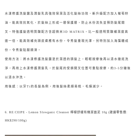
水漾修護洗髮露及潤髮乳具強效保濕及活化髮絲功效，新升級配方加入葡萄籽
油，能高效抗氧化，於髮絲上形成一層保護層，防止水份流失並預防髮尾開
叉。特強護髮透明質酸配方含超微米3D MATRIX，比一般透明質酸補濕度高
達一倍，能高效補充頭皮膚應有水份，令秀髮重現光澤，另特別加入海藻糖成
份，令秀髮貼服順滑。
使用方法：將水漾修護洗髮露塗於濕透的頭髮上，輕輕按摩後再以清水徹底洗
淨，再用上水漾修護潤髮乳，於髮尾的受損開叉位置可重點按摩，約3-5分鐘後
以清水沖洗。
用後感：以牙Ti的長髮為例，用後髮絲柔順易梳，毛燥減少。
6. RE:CEIPE - Lemon Slowganic Cleanser 檸檬舒緩有機潔面泥 10g (建議零售價:
HK$290/100g)