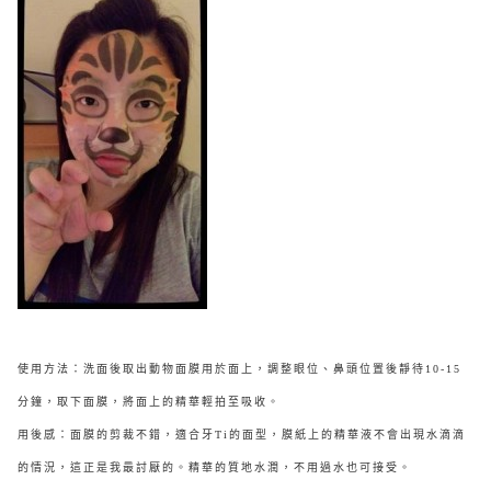
使用方法：洗面後取出動物面膜用於面上，調整眼位、鼻頭位置後靜待10-15
分鐘，取下面膜，將面上的精華輕拍至吸收。
用後感：面膜的剪裁不錯，適合牙Ti的面型，膜紙上的精華液不會出現水滴滴
的情況，這正是我最討厭的。精華的質地水潤，不用過水也可接受。