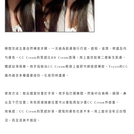
瞬間完成五重自然裸妝步驟，一次過為肌膚進行打底、遮瑕、滋潤、修護及均
勻膚色。CC Cream的質感比BB Cream透薄，用上面仿如第二層新生肌膚，
觸感幼滑易推，用手指取出CC Cream輕按上面即可締造透裸妝。Ysyoo的CC
霜內蘊含多種護膚成份，化妝同時護膚。
使用方法：取出適當份量於手背，用手指打圈推開，然後印在兩頰、額頭、鼻
尖及下巴位置；有色斑或暗瘡位置可以重點再加少量CC Cream作遮蓋。
用後感：CC Cream的質感好滑，跟我的膚色也差不多，用上面亦沒有泛白情
況，而且清爽不焗促。