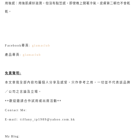
用後感：用後肌膚好滋潤，但沒有黏笠感，即使晚上開著冷氣，皮膚第二朝也不會乾
乾。
Facebook專頁:
glamaclub
產品專頁:
glamaclub
免責聲明
:
本文章我全部內容均屬個人分享及感受，只作參考之用，一切並不代表該品牌
／公司之言論及立場。
**歡迎邀請合作試用或出席活動**
Contact Me:
E-mail: tiffany_ip1989@yahoo.com.hk
My Blog: