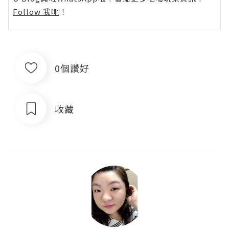
Follow 我哋
！
0個讚好
收藏