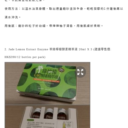
老，令肌膚重現緊緻光澤。
使用方法：以溫水沾濕身體，取出適量磨砂塗抹全身，輕輕按摩約1分鐘後再以
清水沖洗。
用後感：磨砂的粒子好幼細，帶陣陣柚子清香，用後肌膚好柔軟。
2. Jade Lemon Extract Enzyme 萃綠檸檬酵素精萃液 20ml X 3 (建議零售價:
HK$390/12 bottles per pack)