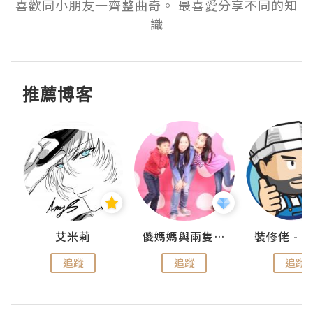
喜歡同小朋友一齊整曲奇。 最喜愛分享不同的知
推薦博客
點滴
艾米莉
儍媽媽與兩隻小魔怪之家
追蹤
追蹤
追蹤