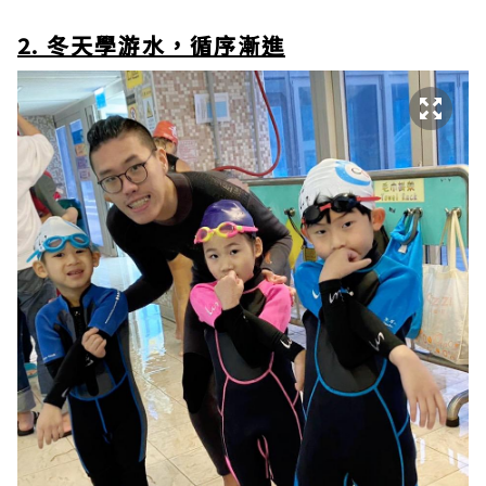
2. 冬天學游水，循序漸進