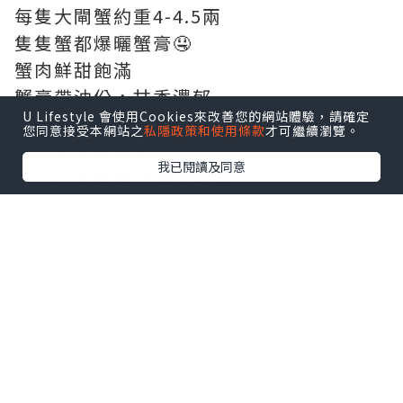
每隻大閘蟹約重4-4.5兩
隻隻蟹都爆曬蟹膏🤤
蟹肉鮮甜飽滿
蟹膏帶油份，甘香濃郁
U Lifestyle 會使用Cookies來改善您的網站體驗，請確定
口感綿密軟滑
您同意接受本網站之
私隱政策和使用條款
才可繼續瀏覽。
令人食到舔舔脷呀💕
我已閱讀及同意
Order大閘蟹10隻或以上
可享免費送貨以及九折優惠添呀‼️
點擊圖片放大
🍲中秋盆菜（$988@4-6人份量）