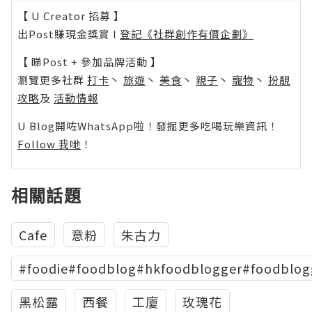
【 U Creator 招募 】
出Post賺現金獎賞 l
登記《社群創作有價企劃》
【 睇Post + 參加品牌活動 】
瀏覽更多社群
打卡
丶
旅遊
丶
美食
丶
親子
丶
寵物
丶
扮靚
攻略
及
活動情報
U Blog開咗WhatsApp啦！發掘更多吃喝玩樂資訊！
Follow 我哋
！
相關話題
Cafe
意粉
朱古力
#foodie#foodblog#hkfoodblogger#foodblog
黑松露
西餐
工廈
玫瑰花