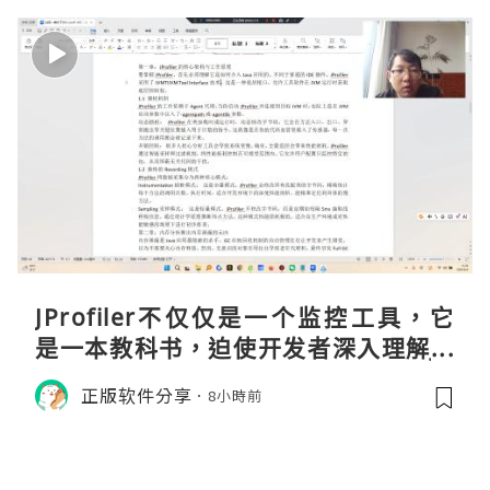
JProfiler不仅仅是一个监控工具，它
是一本教科书，迫使开发者深入理解JV
M的内存模型、垃圾回收机制和并发原
正版软件分享
8小時前
理。通过直观的可视化数据，它将抽象
的性能问题具象化为代码行号。对于一
名追求卓越的Java