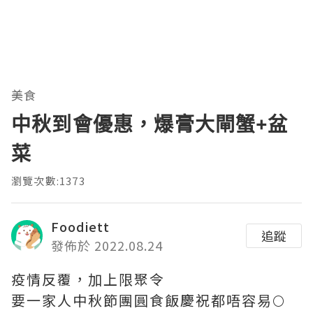
美食
中秋到會優惠，爆膏大閘蟹+盆
菜
瀏覽次數:1373
Foodiett
追蹤
發佈於 2022.08.24
疫情反覆，加上限聚令
要一家人中秋節團圓食飯慶祝都唔容易🌕