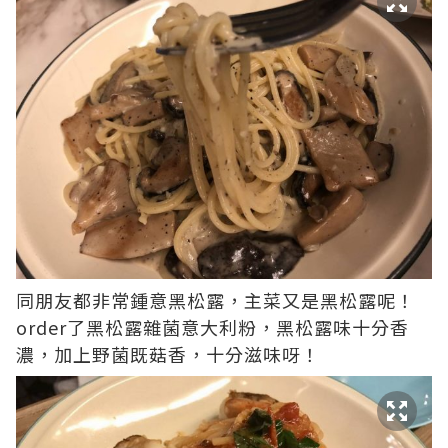
同朋友都非常鍾意黑松露，主菜又是黑松露呢！
order了黑松露雜菌意大利粉，黑松露味十分香
濃，加上野菌既菇香，十分滋味呀！