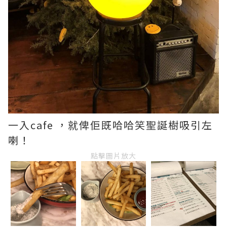
一入cafe ，就俾佢既哈哈笑聖誕樹吸引左
喇！
點擊圖片放大