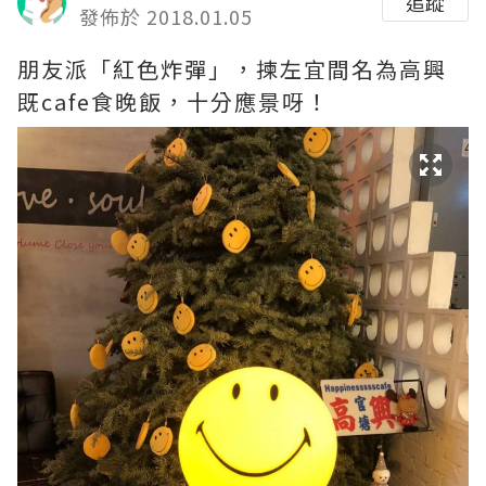
追蹤
發佈於 2018.01.05
朋友派「紅色炸彈」，揀左宜間名為高興
既cafe食晚飯，十分應景呀！