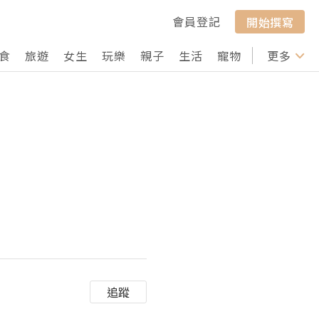
會員登記
開始撰寫
食
旅遊
女生
玩樂
親子
生活
寵物
行山
更多
打卡
追蹤