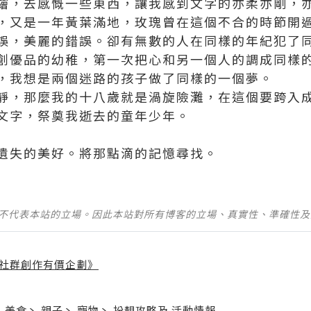
繪，去感慨一些東西，讓我感到文字的亦柔亦剛，
，又是一年黃葉滿地，玫瑰曾在這個不合的時節開
誤，美麗的錯誤。卻有無數的人在同樣的年紀犯了
創優品
的幼稚，第一次把心和另一個人的調成同樣
，我想是兩個迷路的孩子做了同樣的一個夢。
靜，那麼我的十八歲就是渦旋險灘，在這個要跨入
文字，祭奠我逝去的童年少年。
遺失的美好。將那點滴的記憶尋找。
並不代表本站的立場。因此本站對所有博客的立場、真實性、準確性
社群創作有價企劃》
】
丶
美食
丶
親子
丶
寵物
丶
扮靚攻略
及
活動情報