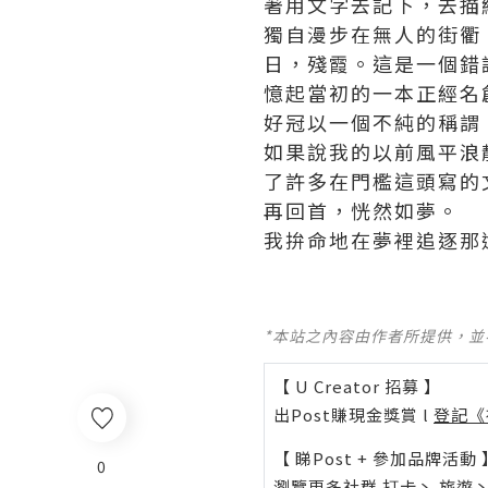
著用文字去記下，去描
獨自漫步在無人的街衢
日，殘霞。這是一個錯
憶起當初的一本正經
名
好冠以一個不純的稱謂
如果說我的以前風平浪
了許多在門檻這頭寫的
再回首，恍然如夢。
我拚命地在夢裡追逐那
*本站之內容由作者所提供，
【 U Creator 招募 】
出Post賺現金獎賞 l
登記《
【 睇Post + 參加品牌活動 
0
瀏覽更多社群
打卡
丶
旅遊