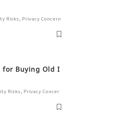
ty Risks, Privacy Concern
le Account Management Gu
eady to help you 24/7! 😊
le
 for Buying Old I
ty Risks, Privacy Concer
ble Account Management G
ready to help you 24/7!
able