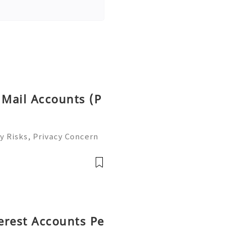
 Mail Accounts (P
y Risks, Privacy Concern
le Email Management Guide
 to help you 24/7! 😊💯🔥
terest Accounts Pe