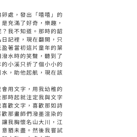
鵝卵處，發出「嘻嘻」的
。是充滿了好奇，樂趣，
呢？我不知道。那時的韶
品
日記裡，現在翻開，只
充盈著當初這片童年的葉
相潑水時的笑聲，聽到了
年的小溪只折了個小小的
划水，助他起航，現在該
只會用文字，用我幼稚的
從那時起就注定我與文字
我喜歡文字，喜歡那如詩
喜歡那畫師們潑墨渲染的
。讓我胸懷名山大川，江
，意猶未盡。然後我嘗試