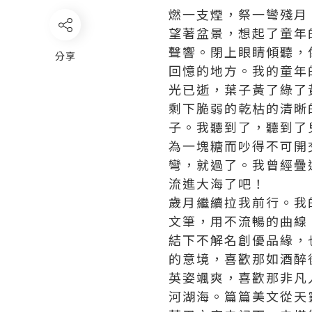
燃一支煙，祭一彎殘月
望著盆景，想起了童年
聲響。閉上眼睛傾聽，
分享
回憶的地方。我的童年
光已逝，葉子黃了綠了
剩下脆弱的乾枯的清晰
子。我聽到了，聽到了
為一塊糖而吵得不可開
彎，就過了。我曾經疊
流進大海了吧！
歲月繼續拉我前行。我
文筆，用不流暢的曲線
結下不解
名創優品
緣，
的意境，喜歡那如酒醉
英姿颯爽，喜歡那非凡
河湖海。篇篇美文從天