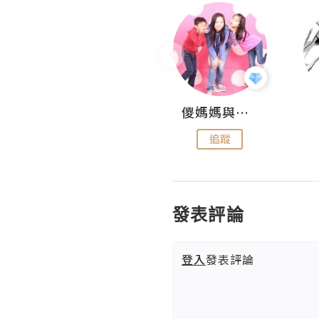
Hahakelly的生活點滴
儍媽媽與兩隻小魔怪之家
追蹤
追蹤
發表評論
登入
發表評論