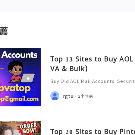
薦
Top 13 Sites to Buy AOL
VA & Bulk)
Buy Old AOL Mail Accounts: Securit
s, Safe Alternatives & Responsib
2026 🚪🚀💬📞📩 We’re always ready
rgtu
2小時前
💼⏰📩🌟🌐✨ We are available on
Top 20 Sites to Buy Pin