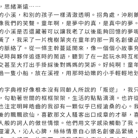
，思緒漸遠……
的小溪，和別的孩子一樣清澈透明。拐角處，沖刷
像我們的笑聲。童年啊，是夢中的真，是真中的夢
的小溪是否還藏著可以讓我老了以後能夠回憶的夢
黃了，我采了一片槐樹葉夾在童年的那一頁
名創優
的脈絡了。從一條主幹蔓延開來，像一個個小故事
兒時與夥伴追逐時的鬧語，聽到了在一起玩水時互
交甚至大打出手掛綵後對媽媽的哭訴。好純啊！童
過一隻小船，放在溪裡，用那時幼嫩的小手輕輕地
的字典裡好像根本沒有同齡人所說的「叛逆」，我
，勾勒著世間的框框架架，生活的點點滴滴。也許
也注定明眸皓齒的我卻有一顆似乎已經滄桑的心。
後的飄飄欲仙，喜歡那文人騷客出口成章的才華，
人般的詞人的傲世情懷。他們用文字感染觸動了我
靈灌入，沁人心脾，絲絲情意自心頭
名創優品
縈繞