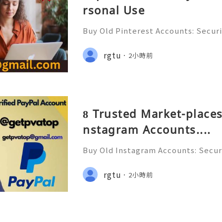
rsonal Use
Buy Old Pinterest Accounts: Securi
s, Safe Alternatives & Responsib
ide 2026 🚪🚀💬📞📩 We’re always r
rgtu
2小時前
💯🔥 💼⏰📩🌟🌐✨ We are availab
8 Trusted Market-places
nstagram Accounts....
Buy Old Instagram Accounts: Securi
ns, Safe Alternatives & Responsi
uide 2026 🚪🚀💬📞📩 We’re always 
rgtu
2小時前
😊💯🔥 💼⏰📩🌟🌐✨ We are avail