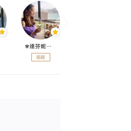
✾達芬妮•愛孩子•愛生活✾
wendysugar享受生活gogogo
追蹤
追蹤