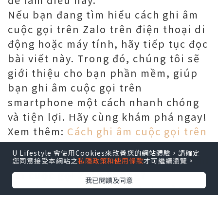
Nếu bạn đang tìm hiểu cách ghi âm
cuộc gọi trên Zalo trên điện thoại di
động hoặc máy tính, hãy tiếp tục đọc
bài viết này. Trong đó, chúng tôi sẽ
giới thiệu cho bạn phần mềm, giúp
bạn ghi âm cuộc gọi trên
smartphone một cách nhanh chóng
và tiện lợi. Hãy cùng khám phá ngay!
Xem thêm:
Cách ghi âm cuộc gọi trên
iPhone
U Lifestyle 會使用Cookies來改善您的網站體驗，請確定
Điện thoại di động có chức năng ghi
您同意接受本網站之
私隱政策和使用條款
才可繼續瀏覽。
âm cuộc gọi Zalo không?
我已閱讀及同意
Ứng dụng Zalo đã trở thành một
công cụ đa chức năng, cho phép