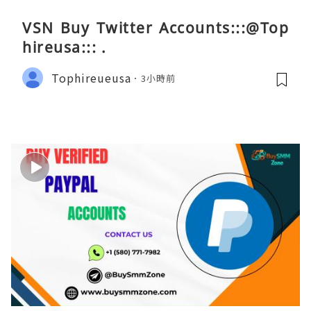
VSN Buy Twitter Accounts:::@Top
hireusa::: .
Tophireueusa
3小時前