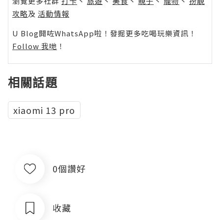
瀏覽更多社群
打卡
丶
旅遊
丶
美食
丶
親子
丶
寵物
丶
扮靚
攻略
及
活動情報
U Blog開咗WhatsApp啦！發掘更多吃喝玩樂資訊！
Follow 我哋
！
相關話題
xiaomi 13 pro
0個讚好
收藏