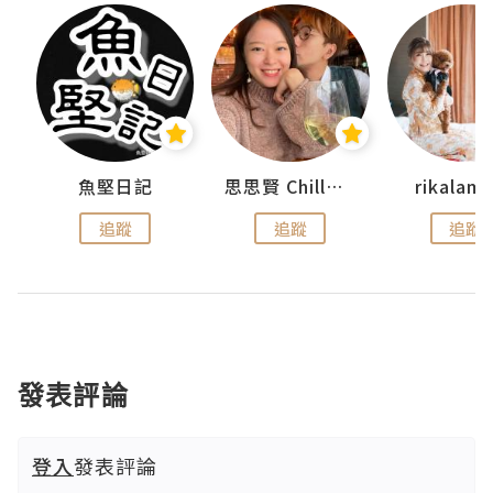
urnal
魚堅日記
思思賢 ChillMyBabe
rikala
追蹤
追蹤
追蹤
發表評論
登入
發表評論