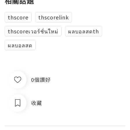
相關話題
thscore
thscorelink
thscoreเวอร์ชั่นใหม่
ผลบอลสดth
ผลบอลสด
0個讚好
收藏