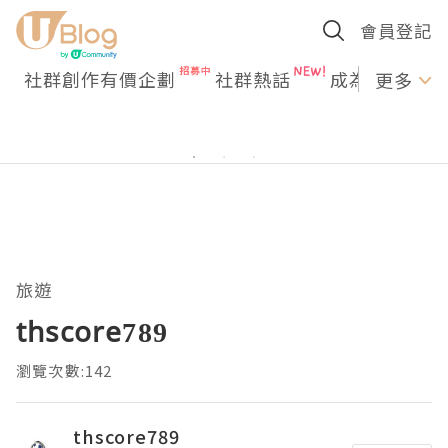
會員登記
社群創作有價企劃
社群熱話
成為U Creato
更多
旅遊
thscore789
瀏覽次數:142
thscore789