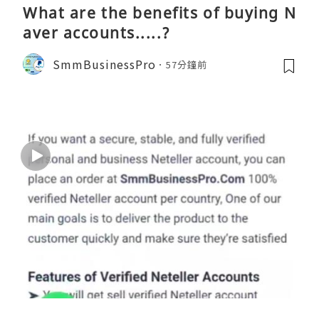
What are the benefits of buying N
aver accounts.....?
SmmBusinessPro
57分鐘前