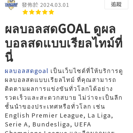
追蹤
發佈於 2024.03.01
ผลบอลสดGOAL ดูผล
บอลสดแบบเรียลไทม์ที่
นี่
ผลบอลสดgoal
เป็นเว็บไซต์ที่ให้บริการดู
ผลบอลสดแบบเรียลไทม์ ที่คุณสามารถ
ติดตามผลการแข่งขันทั่วโลกได้อย่าง
รวดเร็วและสะดวกสบาย ไม่ว่าจะเป็นลีก
ชั้นนำของประเทศหรือทั่วโลก เช่น
English Premier League, La Liga,
Serie A, Bundesliga, UEFA
Champions League และอีกมากมาย