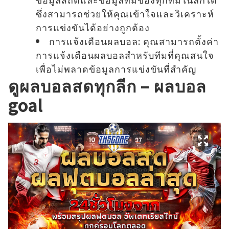
ซึ่งสามารถช่วยให้คุณเข้าใจและวิเคราะห์
การแข่งขันได้อย่างถูกต้อง
การแจ้งเตือนผลบอล: คุณสามารถตั้งค่า
การแจ้งเตือนผลบอลสำหรับทีมที่คุณสนใจ
เพื่อไม่พลาดข้อมูลการแข่งขันที่สำคัญ
ดูผลบอลสดทุกลีก – ผลบอล
goal