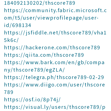
184092130202/thscore789
https://community.fabric.microsoft.c
om/t5/user/viewprofilepage/user-
id/698134
https://jsfiddle.net/thscore789/vha1
5k6c/
https://hackerone.com/thscore789
https://qiita.com/thscore789
https://www.bark.com/en/gb/compa
ny/thscore789/egZLA/
https://telegra.ph/thscore789-02-29
https://www.diigo.com/user/thscore
789
https://osf.io/8p74j/
https://visual.ly/users/thscore789/p