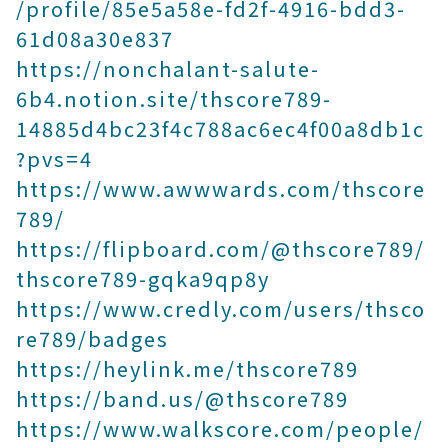
/profile/85e5a58e-fd2f-4916-bdd3-
61d08a30e837
https://nonchalant-salute-
6b4.notion.site/thscore789-
14885d4bc23f4c788ac6ec4f00a8db1c
?pvs=4
https://www.awwwards.com/thscore
789/
https://flipboard.com/@thscore789/
thscore789-gqka9qp8y
https://www.credly.com/users/thsco
re789/badges
https://heylink.me/thscore789
https://band.us/@thscore789
https://www.walkscore.com/people/