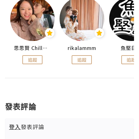
urnal
思思賢 ChillMyBabe
rikalammm
魚堅日
追蹤
追蹤
追蹤
發表評論
登入
發表評論