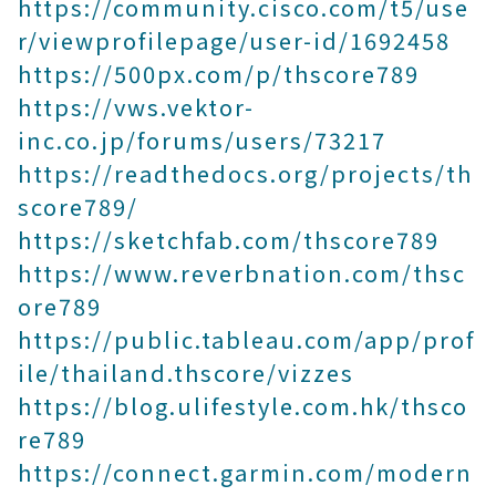
https://community.cisco.com/t5/use
r/viewprofilepage/user-id/1692458
https://500px.com/p/thscore789
https://vws.vektor-
inc.co.jp/forums/users/73217
https://readthedocs.org/projects/th
score789/
https://sketchfab.com/thscore789
https://www.reverbnation.com/thsc
ore789
https://public.tableau.com/app/prof
ile/thailand.thscore/vizzes
https://blog.ulifestyle.com.hk/thsco
re789
https://connect.garmin.com/modern