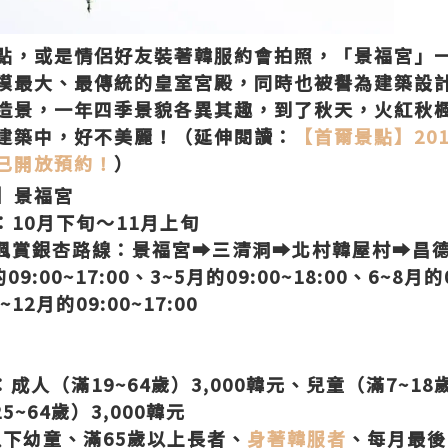
點，或是情侶好友裝著韓服約會拍照，「景福宮」
模最大、最傳統的皇室宮殿，同時也被譽為建築設
造景，一年四季景貌各異其趣，到了秋天，火紅秋
建築中，好不美麗！（延伸閱讀：
【首爾景點】20
已開放預約！
）
】景福宮
10月下旬～11月上旬
楓賞銀杏路線：景福宮➡三清洞➡北村韓屋村➡昌
:00~17:00、3~5月的09:00~18:00、6~8月的0
~12月的09:00~17:00
人（滿19~64歲）3,000韓元、兒童（滿7~18歲
~64歲）3,000韓元
以下幼童、滿65歲以上長者、
身著韓服者
、每月最後