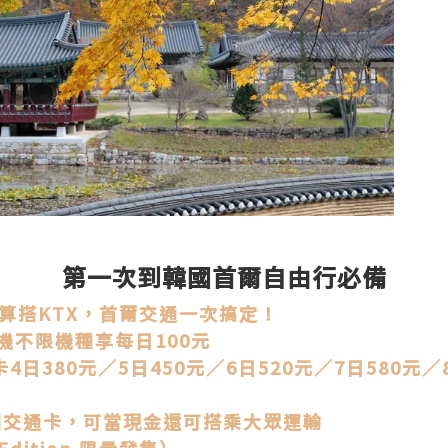
第一次到韓國首爾自由行必備
超划算搭KTX，首爾交通一次搞定！
i機不限機種享每日100元
4日380元／5日450元／6日520元／7日580元／
韓國交通卡，可當現金還可搭乘大眾運輸
dition 限量發售）