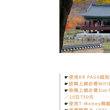
☛
使用KR PASS
☛
旅韓上網必備WiF
☛
旅韓上網必備Sim卡
／10日750元
☛
使用T-Money
☛
首爾轉轉卡（BTS E