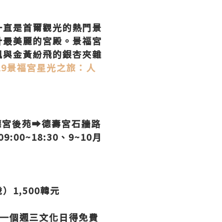
一直是首爾觀光的熱門景
計最美麗的宮殿。景福宮
楓與金黃紛飛的銀杏夾雜
19景福宮星光之旅：人
德宮後苑➡德壽宮石牆路
9:00~18:30、9~10月
）1,500韓元
一個週三文化日得免費