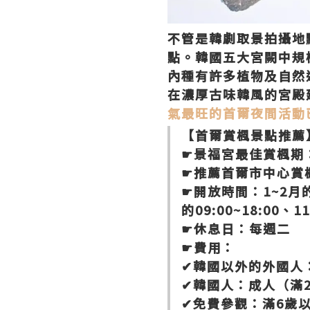
不管是韓劇取景拍攝地
點。韓國五大宮闕中規
內種有許多植物及自然
在濃厚古味韓風的宮殿
氣最旺的首爾夜間活動
【首爾賞楓景點推薦
☛景福宮最佳賞楓期：
☛推薦首爾市中心賞
☛開放時間：1~2月的09
的09:00~18:00、11
☛休息日：每週二
☛費用：
✔韓國以外的外國人：成
✔韓國人：成人（滿25
✔免費參觀：滿6歲