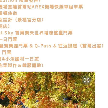
機場直達首爾站AREX機場快線單程車票
賞楓住宿
型設計（景福宮分店）
洞店）
l Sky 首爾樂天世界塔瞭望臺門票
一日門票
寶樂園門票 & Q-Pass & 往返接送（首爾出發）
）門票
園&小法國村一日遊
泡菜製作＆韓服體驗）