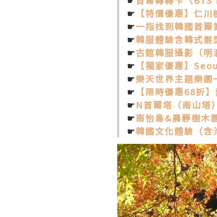
☛
【特價優惠】仁川
☛
一指找到韓國首爾
☛
韓服體驗含韓式髮
☛
古館韓服攝影（明
☛
【獨家優惠】Seou
☛
樂天世界主題樂園
☛
【限時優惠68折】愛
☛
N首爾塔（南山塔
☛
南怡島&晨靜樹木
☛
韓國文化體驗（含