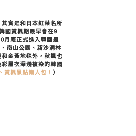
，其實是和日本紅葉名所
9韓國賞楓期最早會在9
10月底正式進入韓國最
塔、南山公園、新沙洞林
道和金黃地毯外，秋楓也
色彩層次深淺複染的韓國
線、賞楓景點懶人包！
）