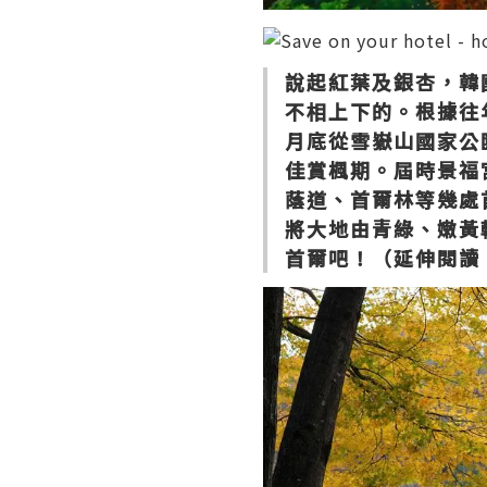
說起紅葉及銀杏，韓
不相上下的。根據往年
月底從雪嶽山國家公
佳賞楓期。屆時景福
蔭道、首爾林等幾處
將大地由青綠、嫩黃
首爾吧！（延伸閱讀