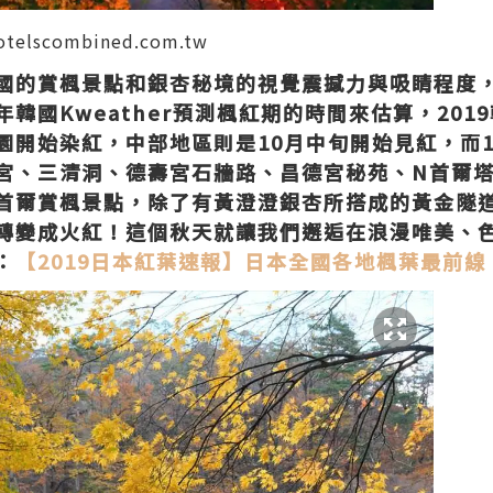
國的賞楓景點和銀杏秘境的視覺震撼力與吸睛程度
韓國Kweather預測楓紅期的時間來估算，201
園開始染紅，中部地區則是10月中旬開始見紅，而
宮、三清洞、德壽宮石牆路、昌德宮秘苑、N首爾
首爾賞楓景點，除了有黃澄澄銀杏所搭成的黃金隧
轉變成火紅！這個秋天就讓我們邂逅在浪漫唯美、
：
【2019日本紅葉速報】日本全國各地楓葉最前