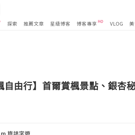
探索
推薦文章
星級博客
博客專享
VLOG
美
賞楓自由行】首爾賞楓景點、銀杏
edom 旅誌字遊