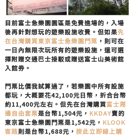
目前富士急樂園園區是免費進場的，入場
後再針對想玩的遊樂設施收費。但如果
先
在台灣購買東京富士急樂園門票
，則可在
一日內無限次玩所有的遊樂設施，還可選
擇附贈交通巴士接駁或贈送富士山美術館
入館券。
門票比價我試算過了，若樂園中所有設施
都玩，大概要花42,100元日幣，折合台幣
約11,400元左右。但先在台灣購買
富士周
邊自由套票
是台幣1,504元，
KKDAY
賣的
東京富士急樂園門票是1,542元，
KLOOK
客路
則是台幣1,688元，
按此立即線上購