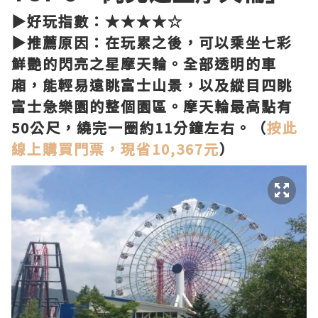
▶好玩指數：★★★★☆
▶推薦原因：在玩累之後，可以乘坐七彩
鮮艷的閃亮之星摩天輪。全部透明的車
廂，能輕易遠眺富士山景，以及縱目四眺
富士急樂園的整個園區。摩天輪最高點有
50公尺，繞完一圈約11分鐘左右。（
按此
線上購買門票，現省10,367元
）