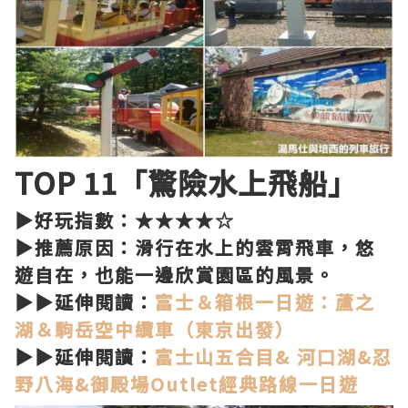
TOP 11「驚險水上飛船」
▶好玩指數：★★★★☆
▶推薦原因：滑行在水上的雲霄飛車，悠
遊自在，也能一邊欣賞園區的風景。
▶▶延伸閱讀：
富士＆箱根一日遊：蘆之
湖＆駒岳空中纜車（東京出發）
▶▶延伸閱讀：
富士山五合目& 河口湖&忍
野八海&御殿場Outlet經典路線一日遊