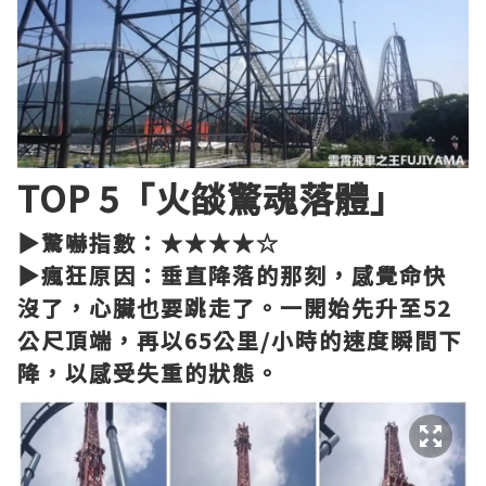
TOP 5「火燄驚魂落體」
▶驚嚇指數：★★★★☆
▶瘋狂原因：垂直降落的那刻，感覺命快
沒了，心臟也要跳走了。一開始先升至52
公尺頂端，再以65公里/小時的速度瞬間下
降，以感受失重的狀態。