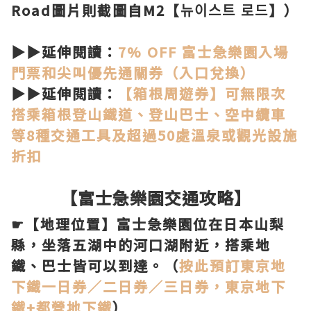
Road圖片則截圖自M2【뉴이스트 로드】）
▶▶延伸閱讀：
7% OFF 富士急樂園入場
門票和尖叫優先通關券（入口兌換）
▶▶延伸閱讀：
【箱根周遊券】可無限次
搭乘箱根登山鐵道、登山巴士、空中纜車
等8種交通工具及超過50處溫泉或觀光設施
折扣
【富士急樂園交通攻略】
☛【地理位置】富士急樂園位在日本山梨
縣，坐落五湖中的河口湖附近，搭乘地
鐵、巴士皆可以到達。（
按此預訂東京地
下鐵一日券／二日券／三日券，東京地下
鐵+都營地下鐵
）