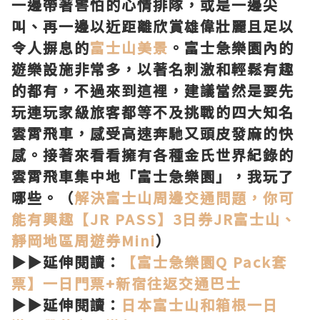
一邊帶著害怕的心情排隊，或是一邊尖
叫、再一邊以近距離欣賞雄偉壯麗且足以
令人摒息的
富士山美景
。富士急樂園內的
遊樂設施非常多，以著名刺激和輕鬆有趣
的都有，不過來到這裡，建議當然是要先
玩連玩家級旅客都等不及挑戰的四大知名
雲霄飛車，感受高速奔馳又頭皮發麻的快
感。接著來看看擁有各種金氏世界紀錄的
雲霄飛車集中地「富士急樂園」，我玩了
哪些。（
解決富士山周邊交通問題，你可
能有興趣【JR PASS】3日券JR富士山、
靜岡地區周遊券Mini
）
▶▶延伸閱讀：
【富士急樂園Q Pack套
票】一日門票+新宿往返交通巴士
▶▶延伸閱讀：
日本富士山和箱根一日