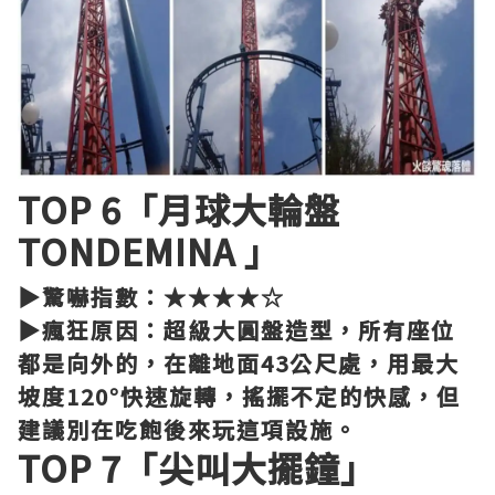
TOP 6「月球大輪盤
TONDEMINA 」
▶驚嚇指數：★★★★☆
▶瘋狂原因：超級大圓盤造型，所有座位
都是向外的，在離地面43公尺處，用最大
坡度120°快速旋轉，搖擺不定的快感，但
建議別在吃飽後來玩這項設施。
TOP 7「尖叫大擺鐘」