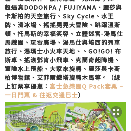
超逼真DODONPA / FUJIYAMA、麗莎與
卡斯柏的天空旅行、Sky Cycle、水王
牌、滑冰場、搖搖晃晃大冒險、跳躍溫斯
頓、托馬斯的幸福笑容、立體迷宮-湯馬仕
馬戲團、玩雪廣場、湯馬仕與培西的列車
旅行、湯瑪士小火車天地、、GO!GO! 布
斯卓、搖滾鄧肯小飛車、克蘭奇起降機、
驚險水上飛船、大家來旋轉、麗莎與卡斯
柏博物館、艾菲爾鐵塔旋轉木馬等。（線
上訂票享優惠：
富士急樂園Q Pack套票 –
一日門票 & 往返交通巴士
）