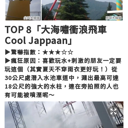
TOP 8「大海嘯衝浪飛車
Cool Jappaan」
▶驚嚇指數：★★★☆☆
▶瘋狂原因：喜歡玩水+刺激的朋友一定要
玩這個（其實夏天不穿雨衣更好玩！）從
30公尺處潛入水池車道中，濺出最高可達
18公尺的強大的水柱，連在旁拍照的人也
有可能被噴溼呢～