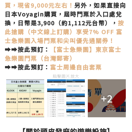
買，現省9,000元左右！
另外，如果直接向
日本Voyagin購買，屆時門票於入口處兌
換，日幣是3,900（約1,112元台幣），
按
此搶購（中文線上訂購）享受7% OFF 富
士急樂園入場門票和尖叫優先通關券！
➡➡按此預訂：
【富士急樂園】東京富士
急樂園門票（台灣郵寄）
➡➡按此預訂：
富士周邊自由套票
點擊圖片放大
+2
【關於頭皮發麻的遊樂設施】