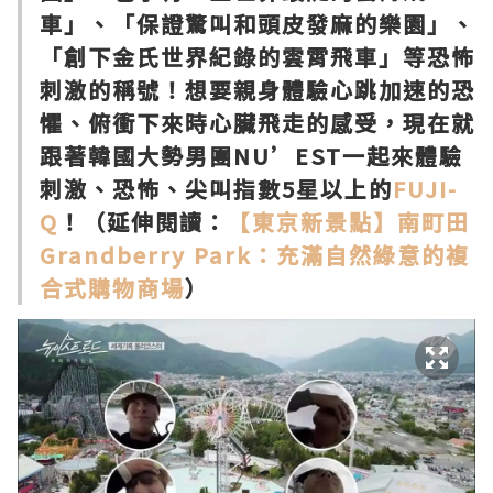
車」、「保證驚叫和頭皮發麻的樂園」、
「創下金氏世界紀錄的雲霄飛車」等恐怖
刺激的稱號！想要親身體驗心跳加速的恐
懼、俯衝下來時心臟飛走的感受，現在就
跟著韓國大勢男團NU’EST一起來體驗
刺激、恐怖、尖叫指數5星以上的
FUJI-
Q
！（延伸閱讀：
【東京新景點】南町田
Grandberry Park：充滿自然綠意的複
合式購物商場
）