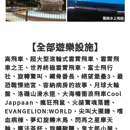
【全部遊樂設施】
高飛車、超大型滾輪式雲霄飛車、雲霄飛
車之王、世界終極雲霄飛車、富士飛行
社、旋轉驚叫、鐵骨番長、絕望堡壘3、最
恐戰慄迷宮、容納病房的故事、月球大輪
盤、洛磯山滑水道、大海嘯衝浪飛車Cool
Jappaan、瘋狂飛鼠、火燄驚魂落體、
EVANGELION:WORLD、尖叫大擺鐘、嗜
血病棟、夢幻旋轉木馬、閃亮之星摩天
輪、魔法茶杯、旋轉鞦韆、鬼太郎小屋、