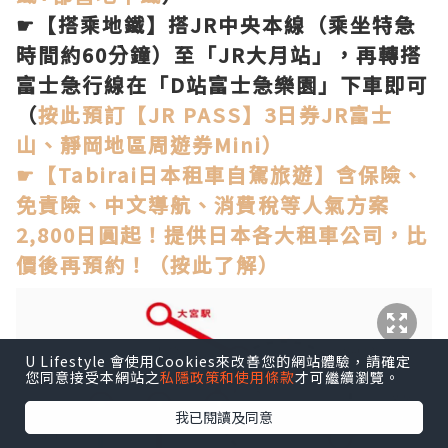
☛【搭乘地鐵】搭JR中央本線（乘坐特急
時間約60分鐘）至「JR大月站」，再轉搭
富士急行線在「D站富士急樂園」下車即可
（
按此預訂【JR PASS】3日券JR富士
山、靜岡地區周遊券Mini）
☛【Tabirai日本租車自駕旅遊】含保險、
免責險、中文導航、消費稅等人氣方案
2,800日圓起！提供日本各大租車公司，比
價後再預約！（按此了解）
U Lifestyle 會使用Cookies來改善您的網站體驗，請確定
您同意接受本網站之
私隱政策和使用條款
才可繼續瀏覽。
我已閱讀及同意