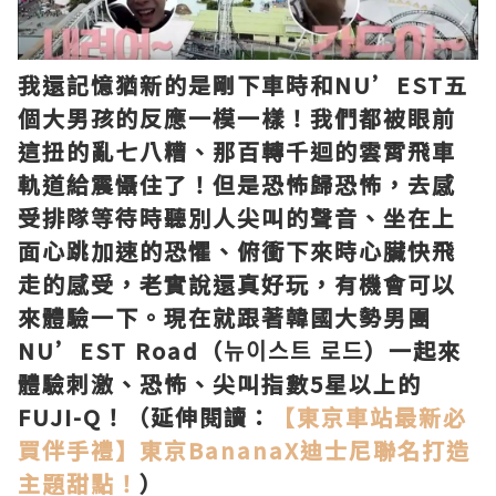
我還記憶猶新的是剛下車時和NU’EST五
個大男孩的反應一模一樣！我們都被眼前
這扭的亂七八糟、那百轉千迴的雲霄飛車
軌道給震懾住了！但是恐怖歸恐怖，去感
受排隊等待時聽別人尖叫的聲音、坐在上
面心跳加速的恐懼、俯衝下來時心臟快飛
走的感受，老實說還真好玩，有機會可以
來體驗一下。現在就跟著韓國大勢男團
NU’EST Road（뉴이스트 로드）一起來
體驗刺激、恐怖、尖叫指數5星以上的
FUJI-Q！（延伸閱讀：
【東京車站最新必
買伴手禮】東京BananaX迪士尼聯名打造
主題甜點！
）