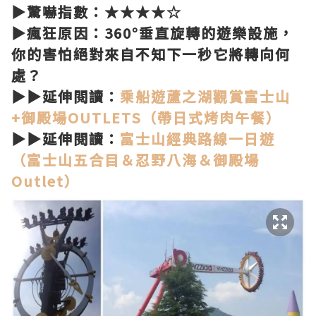
▶驚嚇指數：★★★★☆
▶瘋狂原因：360°垂直旋轉的遊樂設施，
你的害怕絕對來自不知下一秒它將轉向何
處？
▶▶延伸閱讀：
乘船遊蘆之湖觀賞富士山
+御殿場OUTLETS（帶日式烤肉午餐）
▶▶延伸閱讀：
富士山經典路線一日遊
（富士山五合目＆忍野八海＆御殿場
Outlet）