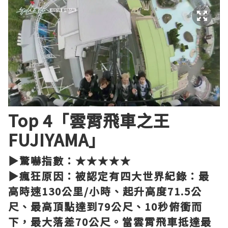
Top 4「雲霄飛車之王
FUJIYAMA」
▶驚嚇指數：★★★★★
▶瘋狂原因：被認定有四大世界紀錄：最
高時速130公里/小時、起升高度71.5公
尺、最高頂點達到79公尺、10秒俯衝而
下，最大落差70公尺。當雲霄飛車抵達最