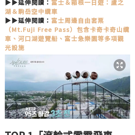
▶▶延伸閱讀：
富士＆箱根一日遊：蘆之
湖＆駒岳空中纜車
▶▶延伸閱讀：
富士周邊自由套票
（Mt.Fuji Free Pass）包含卡奇卡奇山纜
車、河口湖遊覽船、富士急樂園等多項觀
光設施
TOP 1「滾輪式雲霄飛車