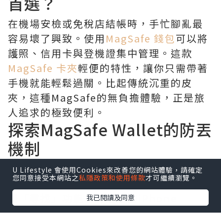
首選？
在機場安檢或免稅店結帳時，手忙腳亂最
容易壞了興致。使用
MagSafe 錢包
可以將
護照、信用卡與登機證集中管理。這款
MagSafe 卡夾
輕便的特性，讓你只需帶著
手機就能輕鬆過關。比起傳統沉重的皮
夾，這種MagSafe的無負擔體驗，正是旅
人追求的極致便利。
探索MagSafe Wallet的防丟
機制
旅行最怕就是遺失證件。高品質的
U Lifestyle 會使用Cookies來改善您的網站體驗，請確定
您同意接受本網站之
私隱政策和使用條款
才可繼續瀏覽。
MagSafe Wallet
不僅吸附力強，部分還支
援「尋找」功能。將重要的
iPhone
我已閱讀及同意
MagSafe 卡套
與手機綁定，一旦遺失就能