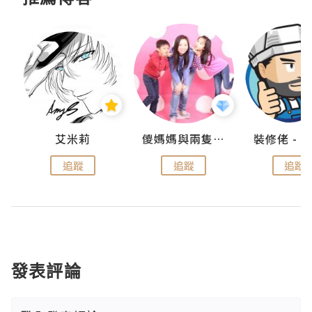
點滴
艾米莉
儍媽媽與兩隻小魔怪之家
追蹤
追蹤
追蹤
發表評論