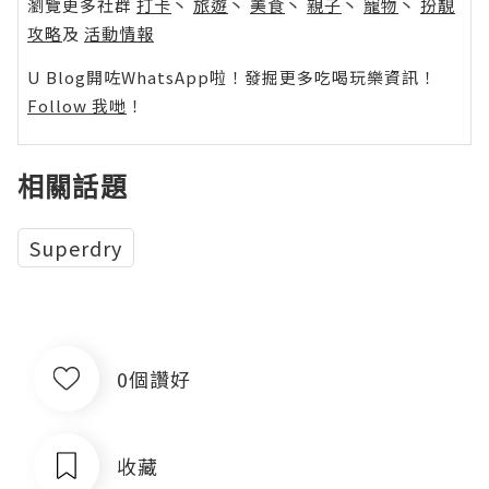
瀏覽更多社群
打卡
丶
旅遊
丶
美食
丶
親子
丶
寵物
丶
扮靚
攻略
及
活動情報
U Blog開咗WhatsApp啦！發掘更多吃喝玩樂資訊！
Follow 我哋
！
相關話題
Superdry
0個讚好
收藏