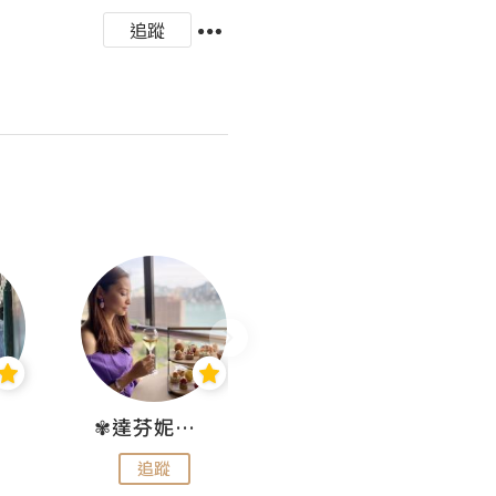
追蹤
✾達芬妮•愛孩子•愛生活✾
wendysugar享受生活gogogo
追蹤
追蹤