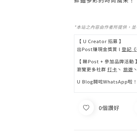
鮮豔多彩的時尚風采！
*本站之內容由作者所提供，
【 U Creator 招募 】
出Post賺現金獎賞 l
登記《
【 睇Post + 參加品牌活動 
瀏覽更多社群
打卡
丶
旅遊
U Blog開咗WhatsAp
0個讚好