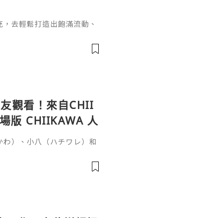
充，去輕鬆打造出飽滿流動、
女針。打針能長效維持效果卻
間？這個問題要從它的核心成
於普通玻尿酸的長效再生邏輯
復原樣的普通玻尿酸不同，伊
增生劑，少女針的長效性來自雙
觀看！來自CHII
 CHIIKAWA 人
いかわ）、小八（ハチワレ）和
否很難想像會與恐怖故事有
秘密》（映画ちいかわ 人魚の
時候，突然收到一張傳單，邀
單的討伐任務就能獲得100
雖然水獺（ラッコ）覺得傳單