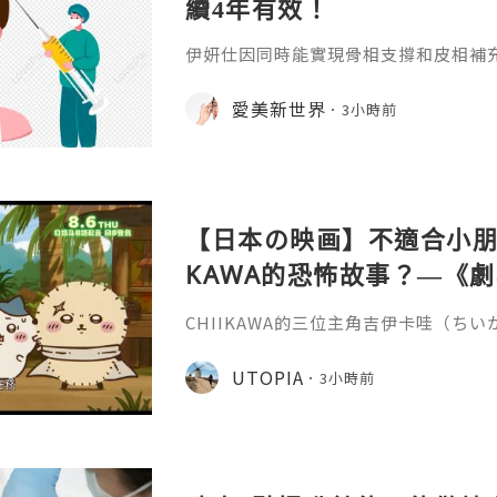
續4年有效！
伊妍仕因同時能實現骨相支撐和皮相補
緊致有彈性的年輕面容，所以又稱為少
非永久，伊妍仕少女針打一次管多長時
愛美新世界
3小時前
分邏輯和不同劑型的差異說起。1.區別
和僅做表層修飾填充、吸收後就快速恢
妍仕Ellansé為再生材料的膠原蛋白
重成分的協同作用：CMC凝膠載體
【日本の映画】不適合小朋友
KAWA的恐怖故事？—《劇場版
魚島的秘密》
CHIIKAWA的三位主角吉伊卡哇（ち
兔兔（ウサギ）的外型都非常可愛，是
關？《劇場版 CHIIKAWA 人魚島的
UTOPIA
3小時前
島のひみつ）講述兔兔在草地上休息的
請他們到特別的島嶼，只要在島上完成簡
倍報酬，更有免費的限定拉麵與甜品，
的內容有點奇怪，不過最後還