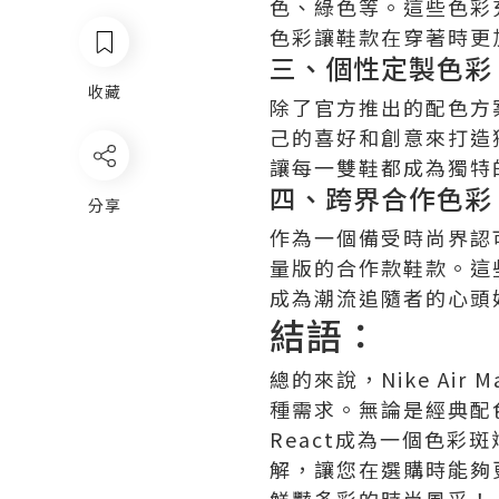
色、綠色等。這些色彩
色彩讓鞋款在穿著時更
三、個性定製色彩
收藏
除了官方推出的配色方案外
己的喜好和創意來打造
讓每一雙鞋都成為獨特
四、跨界合作色彩
分享
作為一個備受時尚界認
量版的合作款鞋款。這
成為潮流追隨者的心頭
結語：
總的來說，Nike Ai
種需求。無論是經典配色
React成為一個色
解，讓您在選購時能夠更好