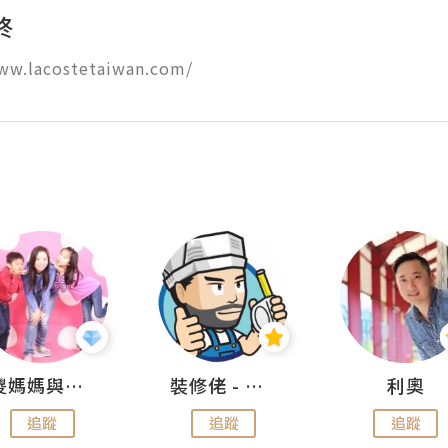
終
www.lacostetaiwan.com/
儍媽媽與兩隻小魔怪之家
裝修佬 - 香港一站式網上裝修平台
利奧
追蹤
追蹤
追蹤