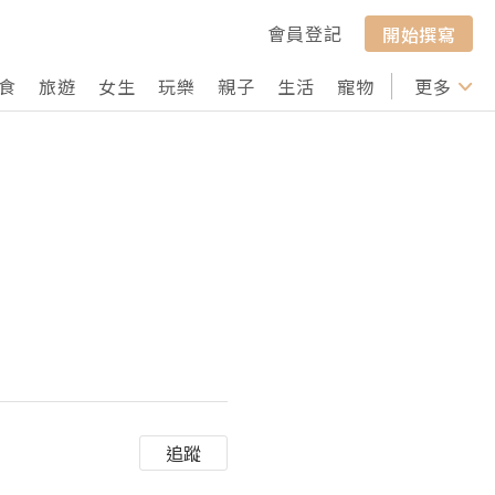
會員登記
開始撰寫
食
旅遊
女生
玩樂
親子
生活
寵物
行山
更多
打卡
追蹤