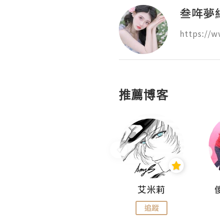
叁哖夢
https://
推薦博客
Hahakelly的生活點滴
艾米莉
追蹤
追蹤