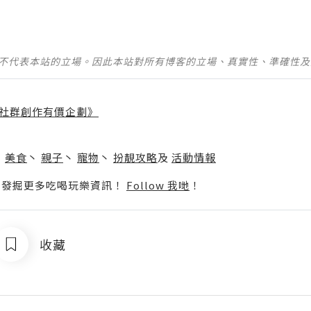
並不代表本站的立場。因此本站對所有博客的立場、真實性、準確性
社群創作有價企劃》
】
丶
美食
丶
親子
丶
寵物
丶
扮靚攻略
及
活動情報
p啦！發掘更多吃喝玩樂資訊！
Follow 我哋
！
收藏