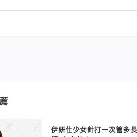
薦
伊妍仕少女針打一次管多