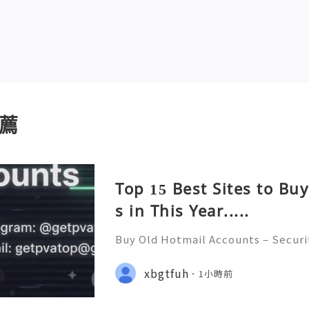
薦
Top 15 Best Sites to Bu
s in This Year.....
Buy Old Hotmail Accounts – Securi
erns, and Safe Alternatives (Compl
STANT REPLY GUARANTEED ✨🔥⚡️🌐 
xbgtfuh
1小時前
pvatop ⚡️📢👤🔔 Telegram Usernam