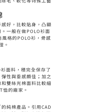
過除毛、軟化等特殊工藝
棉
手感好，比較貼身，凸顯
。一般在做POLO衫面
風格的POLO衫，骨感
理。
O衫面料，積完全保存了
，彈性與垂感頗佳；加之
棉和雙絲光棉面料比較細
T恤的廠家。
的純棉產品。引用CAD