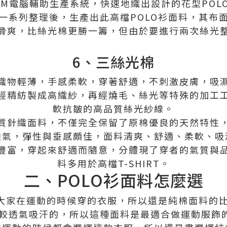
AM電腦輔助生產系統，快速地織出設計的花型POL
一系列整理後，生產出此高檔POLO衫面料，其布
滑爽，比絲光棉更勝一籌，但由於要進行兩次絲光
6、三絲光棉
織物輕薄，手感柔軟，穿著舒適，不刺激皮膚，吸
經精紡製成高織紗，再經燒毛、絲光等特殊的加工
軟抗皺的高品質絲光紗線。
質針織面料，不僅完全保留了原棉優良的天然特性
透氣，彈性與垂感頗佳，面料清爽、舒適、柔軟、吸
豐富，穿起來舒適而隨意，分體現了穿者的氣質與
料多用於高檔T-SHIRT。
二、POLO衫面料怎麼選
是大家在運動的時候穿的衣服，所以還是純棉面料的
較透氣吸汗的，所以這種面料是最適合做運動服飾的