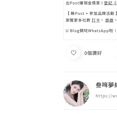
出Post賺現金獎賞 l
登記《
【 睇Post + 參加品牌活動 
瀏覽更多社群
打卡
丶
旅遊
U Blog開咗WhatsAp
0個讚好
叁哖夢
https://