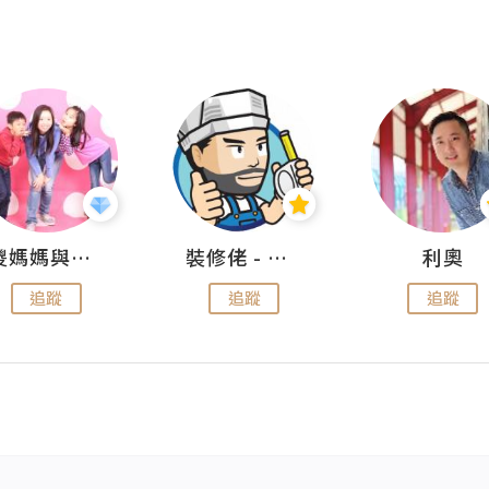
儍媽媽與兩隻小魔怪之家
裝修佬 - 香港一站式網上裝修平台
利奧
追蹤
追蹤
追蹤