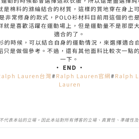
在運動的時候都會選擇這款衣服，所以還是盡選擇純
的就是棉料的滌綸結合的材質，這樣的質地穿在身上
是非常修身的款式，POLO衫材料目前用這個的也
人群就是喜歡活躍在運動場上，但是運動量不是那麼
適合的了。
O衫的時候，可以結合自身的運動情況，來選擇適合自
介紹只是做個參考。不過，還有其他面料比較次一點
一下。
• END •
Ralph Lauren台灣
#
Ralph Lauren官網
#
Ralph 
Lauren
並不代表本站的立場。因此本站對所有博客的立場、真實性、準確性