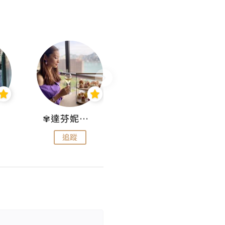
✾達芬妮•愛孩子•愛生活✾
wendysugar享受生活gogogo
追蹤
追蹤