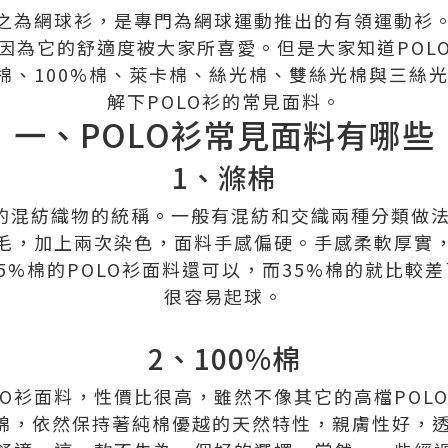
之為網球衫，是專門為網球運動推出的有領運動衫。
因為它的舒適度被大家所喜愛。但是大家知道POL
滌棉、100%棉、萊卡棉、絲光棉、雙絲光棉與三絲
解下POLO衫的常見面料。
一、POLO衫常見面料有哪些
1、滌棉
的混紡織物的統稱。一般有混紡和交織兩種分類做
毛，加上兩次染色，面料手感偏硬。手感柔軟厚實
5%棉的POLO衫面料還可以，而35%棉的就比較
很容易起球。
2、100%棉
LO衫面料，性價比很高，雖然不像其它的高檔POL
純棉，依然保持著純棉優越的天然特性，親膚性好，