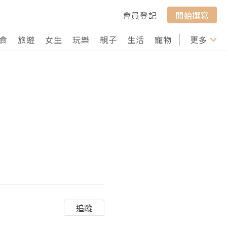
會員登記
開始撰寫
食
旅遊
女生
玩樂
親子
生活
寵物
行山
更多
打卡
追蹤