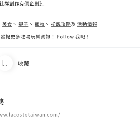
社群創作有價企劃》
】
丶
美食
丶
親子
丶
寵物
丶
扮靚攻略
及
活動情報
p啦！發掘更多吃喝玩樂資訊！
Follow 我哋
！
收藏
終
www.lacostetaiwan.com/