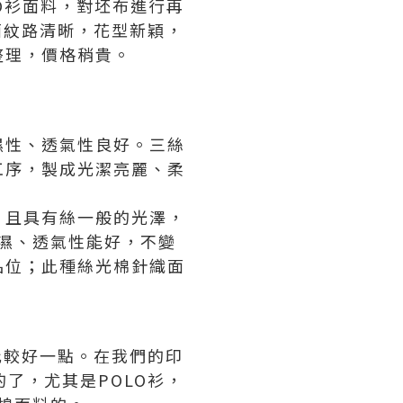
O衫面料，對坯布進行再
面紋路清晰，花型新穎，
整理，價格稍貴。
濕性、透氣性良好。三絲
工序，製成光潔亮麗、柔
，且具有絲一般的光澤，
濕、透氣性能好，不變
品位；此種絲光棉針織面
比較好一點。在我們的印
了，尤其是POLO衫，