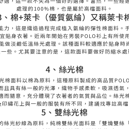
舒適，這一款不失為一個好的選擇。當然，一些經
處理的100%棉，也是屬於高檔面料。
3、棉+萊卡（優質氨綸）又稱萊卡
能力，這是織造過程完成植入氨綸的彈性棉面料。
宜貼身衣著。近兩年開始在男裝POLO衫上有所使用
能做淡鹼低溫絲光處理。該種面料較適應於貼身時尚
差一些。尤其要注意的是，這款面料要做好防縮水處
4、絲光棉
光棉面料以棉為原料，這種原料製成的高品質POL
而且具有絲一般的光澤，織物手感柔軟，吸濕透氣
適而隨意，充分體現了衣著者的氣質與品位。絲光
及印繡花上與一般的服裝有所不同，建議找專註高檔
5、雙絲光棉
的絲光紗線為原料，純棉雙絲光面料是「雙燒雙絲「