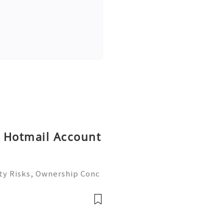
y Hotmail Account
ty Risks, Ownership Conc
ete Guide 2026) 🌐⚡️🔥✨ IN
⚡️📱💬🚀 Telegram: @get
e: @get