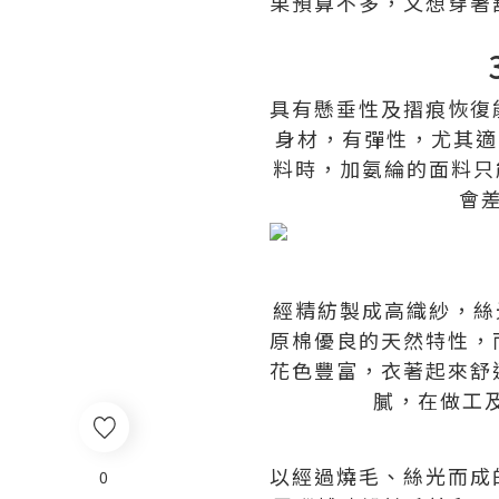
果預算不多，又想穿著
具有懸垂性及摺痕恢復
身材，有彈性，尤其適
料時，加氨綸的面料只
會
經精紡製成高織紗，絲
原棉優良的天然特性，
花色豐富，衣著起來舒
膩，在做工
以經過燒毛、絲光而成
0