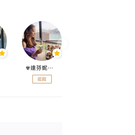
✾達芬妮•愛孩子•愛生活✾
wendysugar享受生活gogogo
追蹤
追蹤