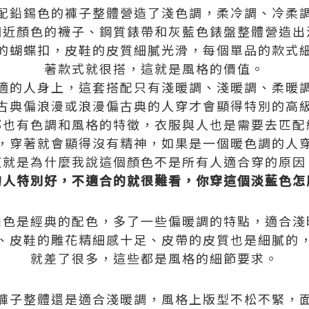
配鉛錫色的褲子整體營造了淺色調，柔冷調、冷柔
相近顏色的襪子、鋼質錶帶和灰藍色錶盤整體營造出
的蝴蝶扣，皮鞋的皮質細膩光滑，每個單品的款式
著款式就很搭，這就是風格的價值。
適的人身上，這套搭配只有淺暖調、淺暖調、柔暖
古典偏浪漫或浪漫偏古典的人穿才會顯得特別的高
部也有色調和風格的特徵，衣服與人也是需要去匹配
，穿著就會顯得沒有精神，如果是一個暖色調的人
這就是為什麼我說這個顏色不是所有人適合穿的原因
的人特別好，不適合的就很難看，你穿這個淡藍色怎
棕色是經典的配色，多了一些偏暖調的特點，適合淺
、皮鞋的雕花精細感十足、皮帶的皮質也是細膩的
就差了很多，這些都是風格的細節要求。
褲子整體還是適合淺暖調，風格上版型不松不緊，