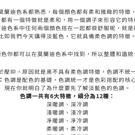
莫蘭迪色系都熟悉，每個顏色都有柔和雅緻的特徵
看都有一個特徵就是柔和，用一個調子來形容它的特
蘭迪色系中任何兩個顏色搭在一起都很舒服呢，就是
比如我們今天講得淡藍色，它就具備柔色調的特徵
顏色你都可以在莫蘭迪色系中找到，所以整體和諧統
於壓抑，原因就是黑不具有柔色調特徵，色調不統
：
色調是配色的基礎，色調統一才是色彩搭配的核
現在你就明白了為什麼要先了解淡藍色的色調。
色調一共有6大特徵，細分為12種：
深暖調、深冷調
淺暖調、淺冷調
凈暖調、凈冷調
柔暖調、柔冷調