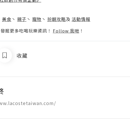
】
丶
美食
丶
親子
丶
寵物
丶
扮靚攻略
及
活動情報
p啦！發掘更多吃喝玩樂資訊！
Follow 我哋
！
收藏
終
www.lacostetaiwan.com/