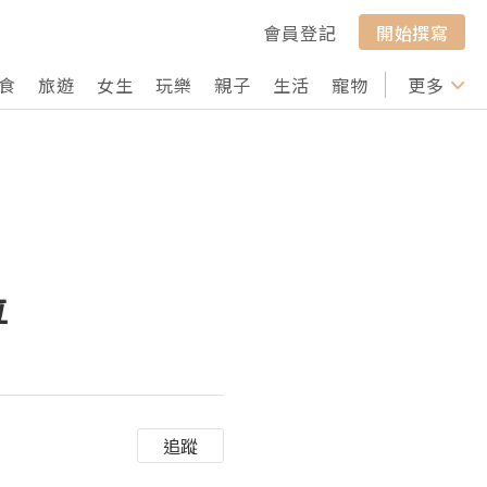
會員登記
開始撰寫
食
旅遊
女生
玩樂
親子
生活
寵物
行山
更多
打卡
位
追蹤