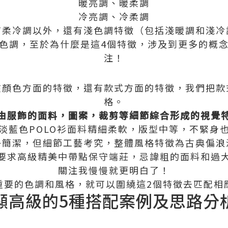
暖亮調、暖柔調
冷亮調、冷柔調
有柔冷調以外，還有淺色調特徵（包括淺暖調和淺冷
色調，至於為什麼是這4個特徵，涉及到更多的概
注！
在顏色方面的特徵，還有款式方面的特徵，我們把款
格。
由服飾的面料，圖案，裁剪等細節綜合形成的視覺
淡藍色POLO衫面料精細柔軟，版型中等，不緊身
子簡潔，但細節工藝考究，整體風格特徵為古典偏浪
要求高級精美中帶點保守端莊，忌諱粗的面料和過
關注我慢慢就更明白了！
重要的色調和風格，就可以圍繞這2個特徵去匹配相
顯高級的5種搭配案例及思路分