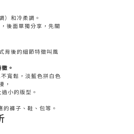
調）和冷柔調。
念，後面單獨分享，先關
式背後的細節特徵叫風
特徵。
也不寬鬆，淡藍色拼白色
漫，
大過小的版型。
應的褲子、鞋、包等。
析