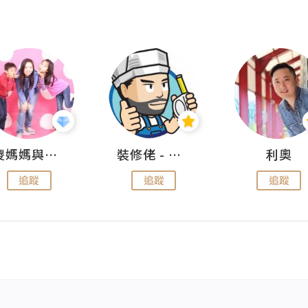
儍媽媽與兩隻小魔怪之家
裝修佬 - 香港一站式網上裝修平台
利奧
追蹤
追蹤
追蹤