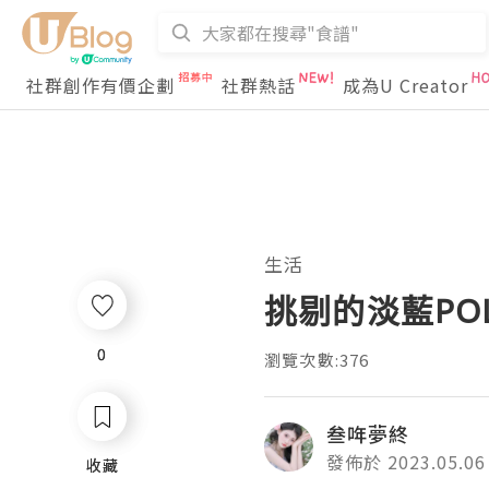
社群創作有價企劃
社群熱話
成為U Creator
生活
挑剔的淡藍PO
0
0
瀏覽次數:376
叁哖夢終
發佈於 2023.05.06
收藏
收藏