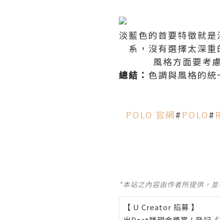
淡藍色的首要特徵就是
系，沒有選擇太深重
風格方面要考
總結：
色調與風格的統
POLO 官網
#
POLO
#
*本站之內容由作者所提供，
【 U Creator 招募 】
出Post賺現金獎賞 l
登記《