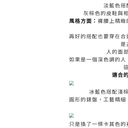
淡藍色搭
灰棕色的皮鞋與
風格方面：
褲腰上精緻
再好的搭配也要穿在合
是
人的面
如果是一個深色調的人
適合
冰藍色搭配淺
圓形的錶盤，工藝精細
只是換了一條卡其色的