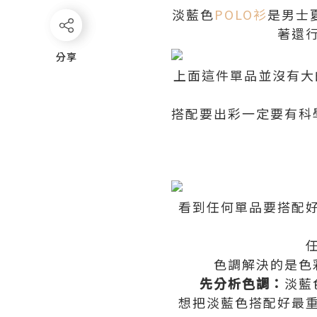
淡藍色
POLO衫
是男士
著還
分享
分享
上面這件單品並沒有大
搭配要出彩一定要有科
看到任何單品要搭配
色調解決的是色
先分析色調：
淡藍
想把淡藍色搭配好最