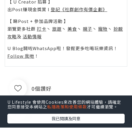
【 U Creator 招募 】
出Post賺現金獎賞 l
登記《社群創作有價企劃》
【 睇Post + 參加品牌活動 】
瀏覽更多社群
打卡
丶
旅遊
丶
美食
丶
親子
丶
寵物
丶
扮靚
攻略
及
活動情報
U Blog開咗WhatsApp啦！發掘更多吃喝玩樂資訊！
Follow 我哋
！
0個讚好
U Lifestyle 會使用Cookies來改善您的網站體驗，請確定
您同意接受本網站之
私隱政策和使用條款
才可繼續瀏覽。
收藏
我已閱讀及同意