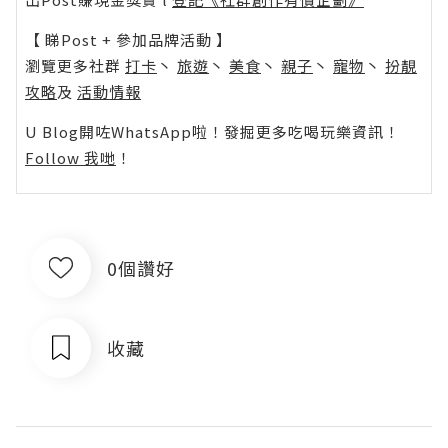
【 睇Post + 參加品牌活動 】
瀏覽更多社群
打卡
丶
旅遊
丶
美食
丶
親子
丶
寵物
丶
扮靚
攻略
及
活動情報
U Blog開咗WhatsApp啦！發掘更多吃喝玩樂資訊！
Follow 我哋
！
0個讚好
收藏