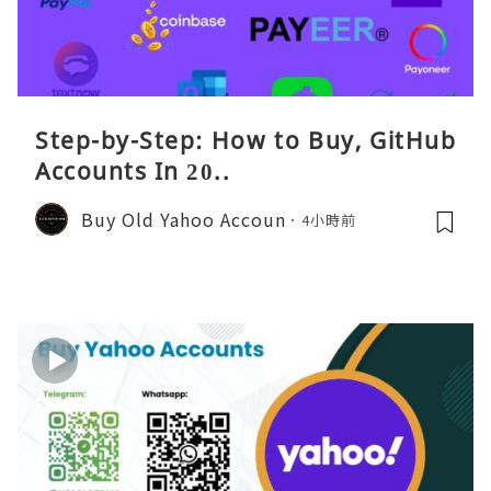
Step-by-Step: How to Buy, GitHub
Accounts In 20..
Buy Old Yahoo Accoun
4小時前