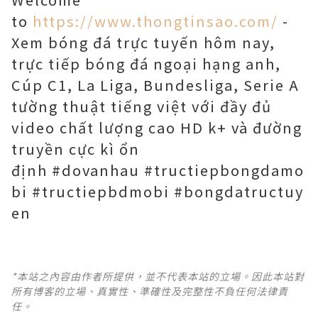
to
https://www.thongtinsao.com/
-
Xem bóng đá trực tuyến hôm nay,
trực tiếp bóng đá ngoại hạng anh,
Cúp C1, La Liga, Bundesliga, Serie A
tường thuật tiếng việt với đầy đủ
video chất lượng cao HD k+ và đường
truyền cực kì ổn
định #dovanhau #tructiepbongdamo
bi #tructiepbdmobi #bongdatructuy
en
*本站之內容由作者所提供，並不代表本站的立場。因此本站對
所有博客的立場、真實性、準確性及完整性不負任何法律責
任。