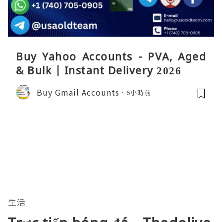
Buy Yahoo Accounts - PVA, Aged
& Bulk | Instant Delivery 2026
Buy Gmail Accounts
6小時前
生活