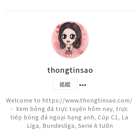
thongtinsao
追蹤
Welcome to https://www.thongtinsao.com/ 
-  Xem bóng đá trực tuyến hôm nay, trực 
tiếp bóng đá ngoại hạng anh, Cúp C1, La 
Liga, Bundesliga, Serie A tườn