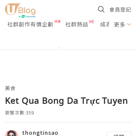
會員登記
社群創作有價企劃
社群熱話
成為U Creato
更多
美食
Ket Qua Bong Da Trực Tuyen
瀏覽次數:359
thongtinsao