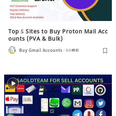
Top 5 Sites to Buy Proton Mail Acc
ounts (PVA & Bulk)
Buy Gmail Accounts
5小時前