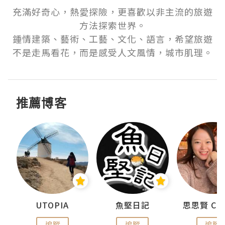
充滿好奇心，熱愛探險，更喜歡以非主流的旅遊
方法探索世界。

鍾情建築、藝術、工藝、文化、語言，希望旅遊
不是走馬看花，而是感受人文風情，城市肌理。
推薦博客
urnal
UTOPIA
魚堅日記
追蹤
追蹤
追蹤