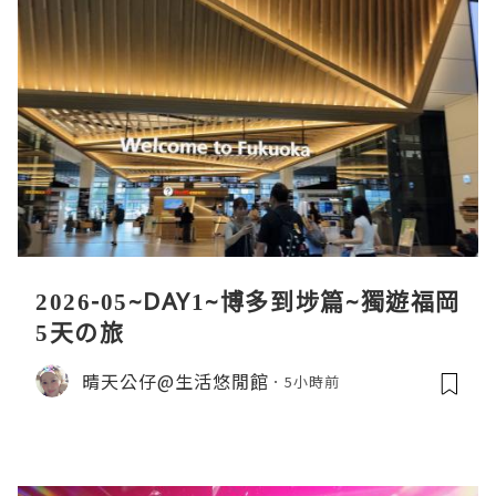
2026-05~DAY1~博多到埗篇~獨遊福岡
5天の旅
晴天公仔@生活悠閒館
5小時前