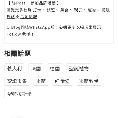
【 睇Post + 參加品牌活動 】
瀏覽更多社群
打卡
丶
旅遊
丶
美食
丶
親子
丶
寵物
丶
扮靚
攻略
及
活動情報
U Blog開咗WhatsApp啦！發掘更多吃喝玩樂資訊！
Follow 我哋
！
相關話題
義大利
法國
德國
聖誕禮物
聖誕市集
米蘭
紐倫堡
米蘭教堂
聖特拉斯堡