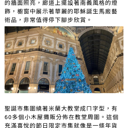
的牆面照亮，廊道上擺設著南義風格的燈
飾，櫥窗中展示著華麗的耶穌誕生馬廄藝
術品，非常值得停下腳步欣賞。
聖誕市集圍繞著米蘭大教堂成ㄇ字型，有
60多個小木屋攤販分佈在教堂周圍。這個
充滿喜悅的節日限定市集就像是一條年貨