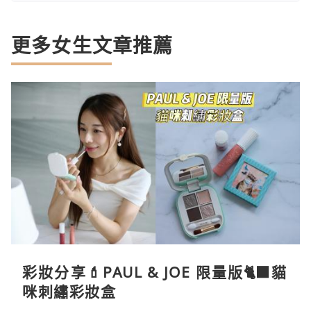
更多女生文章推薦
彩妝分享💄PAUL & JOE 限量版🐈‍⬛貓
咪刺繡彩妝盒