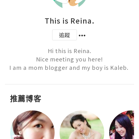
This is Reina.
追蹤
Hi this is Reina.

Nice meeting you here!

推薦博客