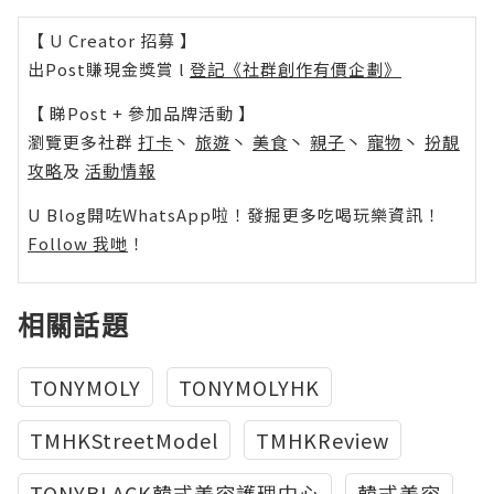
【 U Creator 招募 】
出Post賺現金獎賞 l
登記《社群創作有價企劃》
【 睇Post + 參加品牌活動 】
瀏覽更多社群
打卡
丶
旅遊
丶
美食
丶
親子
丶
寵物
丶
扮靚
攻略
及
活動情報
U Blog開咗WhatsApp啦！發掘更多吃喝玩樂資訊！
Follow 我哋
！
相關話題
TONYMOLY
TONYMOLYHK
TMHKStreetModel
TMHKReview
TONYBLACK韓式美容護理中心
韓式美容