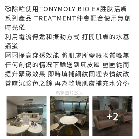
🥰除咗使用TONYMOLY BIO EX胜肽活膚
系列產品 TREATMENT仲會配合使用無創
時光儀
利用電流傳遞和振動方式 打開肌膚的水基
通道
🆙🆙提高穿透效能 將肌膚所需嘅物質喺無
任何創傷的情况下輸送到真皮層 🆙🆙從而
提升緊緻效果 即時填補細紋同埋表情紋改
善暗沉臉色之餘 再為乾燥肌膚補充水分💦
點擊圖片放大
+2