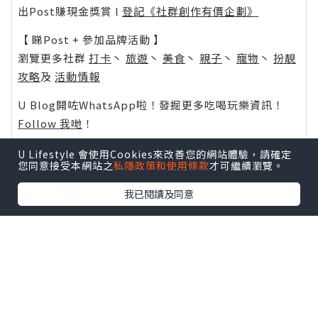
出Post賺現金獎賞 l
登記《社群創作有價企劃》
【 睇Post + 參加品牌活動 】
瀏覽更多社群
打卡
丶
旅遊
丶
美食
丶
親子
丶
寵物
丶
扮靚
攻略
及
活動情報
U Blog開咗WhatsApp啦！發掘更多吃喝玩樂資訊！
Follow 我哋
！
U Lifestyle 會使用Cookies來改善您的網站體驗，請確定
您同意接受本網站之
私隱政策和使用條款
才可繼續瀏覽。
我已閱讀及同意
0個讚好
收藏