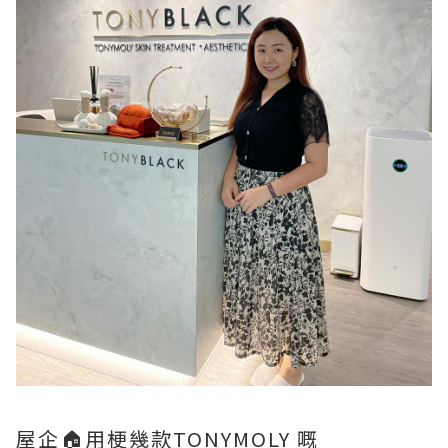
屋企🏠用梗幾款TONYMOLY 嘅