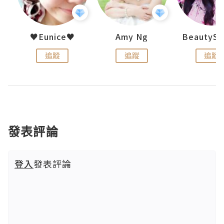
h 夏沫
♥Eunice♥
Amy Ng
追蹤
追蹤
追蹤
發表評論
登入
發表評論