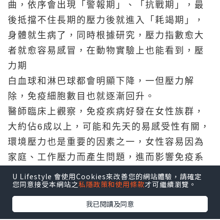
曲，依序會出現「警報期」、「抗戰期」，最
後抵擋不住長期的壓力後就進入「耗竭期」，
身體就生病了，同時根據研究，壓力指數愈大
者就愈容易感冒，在動物實驗上也能看到，壓
力期
白血球和淋巴球都會明顯下降，一但壓力解
除，免疫細胞數目也就逐漸回升。
醫師臨床上觀察，免疫疾病好發在女性族群，
大約佔6成以上，可能和先天的易感受性有關，
環境壓力也是重要的因素之一，女性容易因為
家庭、工作壓力而產生問題，進而影響免疫系
統
U Lifestyle 會使用Cookies來改善您的網站體驗，請確定
您同意接受本網站之
私隱政策和使用條款
才可繼續瀏覽。
如果免疫系統出狀況通常會有3種情況發生：
我已閱讀及同意
第1種 免疫力「過低」