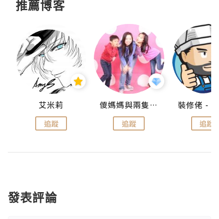
推薦博客
點滴
艾米莉
儍媽媽與兩隻小魔怪之家
追蹤
追蹤
追蹤
發表評論