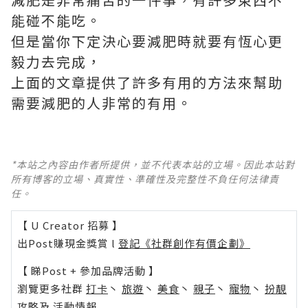
能碰不能吃。
但是當你下定決心要減肥時就要有恆心更
毅力去完成，
上面的文章提供了許多有用的方法來幫助
需要減肥的人非常的有用。
*本站之內容由作者所提供，並不代表本站的立場。因此本站對
所有博客的立場、真實性、準確性及完整性不負任何法律責
任。
【 U Creator 招募 】
出Post賺現金獎賞 l
登記《社群創作有價企劃》
【 睇Post + 參加品牌活動 】
瀏覽更多社群
打卡
丶
旅遊
丶
美食
丶
親子
丶
寵物
丶
扮靚
攻略
及
活動情報