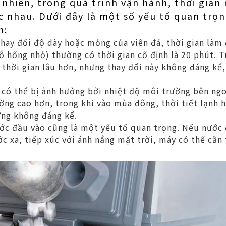
 nhiên, trong quá trình vận hành, thời gian 
c nhau. Dưới đây là một số yếu tố quan trọ
n:
ay đổi độ dày hoặc mỏng của viên đá, thời gian làm đ
ỗ hổng nhỏ) thường có thời gian cố định là 20 phút. T
 thời gian lâu hơn, nhưng thay đổi này không đáng kể
 có thể bị ảnh hưởng bởi nhiệt độ môi trường bên ngo
ng cao hơn, trong khi vào mùa đông, thời tiết lạnh 
ưng không đáng kể.
ớc đầu vào cũng là một yếu tố quan trọng. Nếu nước 
c xa, tiếp xúc với ánh nắng mặt trời, máy có thể cần 