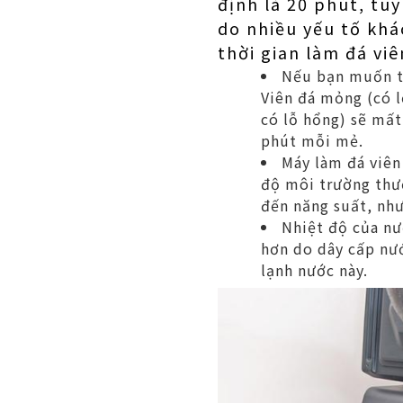
định là 20 phút, tuy
do nhiều yếu tố khá
thời gian làm đá viê
Nếu bạn muốn th
Viên đá mỏng (có l
có lỗ hổng) sẽ mất
phút mỗi mẻ.
Máy làm đá viên
độ môi trường thườ
đến năng suất, nh
Nhiệt độ của nư
hơn do dây cấp nướ
lạnh nước này.