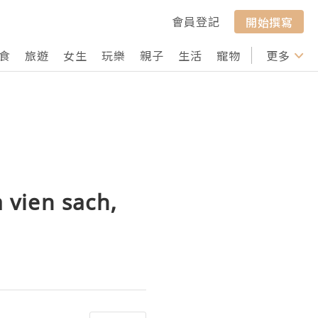
會員登記
開始撰寫
食
旅遊
女生
玩樂
親子
生活
寵物
行山
更多
打卡
 vien sach,