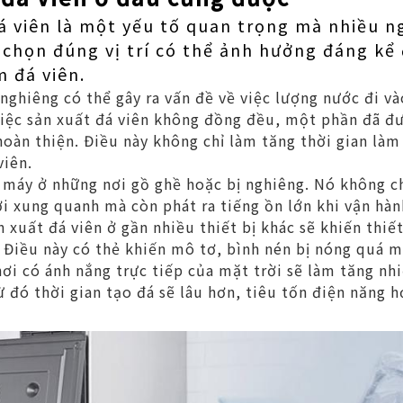
đá viên là một yếu tố quan trọng mà nhiều 
c chọn đúng vị trí có thể ảnh hưởng đáng kể 
m đá viên.
 nghiêng có thể gây ra vấn đề về việc lượng nước đi v
việc sản xuất đá viên không đồng đều, một phần đã đ
hoàn thiện. Điều này không chỉ làm tăng thời gian là
viên.
máy ở những nơi gồ ghề hoặc bị nghiêng. Nó không c
i xung quanh mà còn phát ra tiếng ồn lớn khi vận hàn
 xuất đá viên ở gần nhiều thiết bị khác sẽ khiến thiế
 Điều này có thẻ khiến mô tơ, bình nén bị nóng quá m
ơi có ánh nắng trực tiếp của mặt trời sẽ làm tăng nh
ừ đó thời gian tạo đá sẽ lâu hơn, tiêu tốn điện năng h