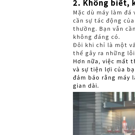
2. Không biết,
Mặc dù máy làm đá v
cần sự tác động của
thường. Bạn vẫn cần
không đáng có.
Đôi khi chỉ là một 
thể gây ra những lỗi
Hơn nữa, việc mất t
và sự tiện lợi của b
đảm bảo rằng máy là
gian dài.