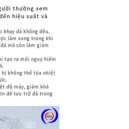
người thường xem
đến hiệu suất và
ào khay đá không đều.
ược làm xong trong khi
m đá mà còn làm giảm
hỉ tạo ra mối nguy hiểm
h.
t bị không thể tỏa nhiệt
ức.
iệt độ máy, giảm khả
ơn để lưu trữ đá trong