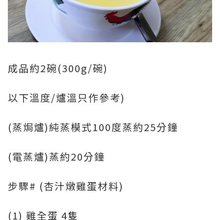
成品約2碗(300g/碗)
以下溫度/爐溫只作參考)
(蒸焗爐)純蒸模式100度蒸約25分鐘
(電蒸爐)蒸約20分鐘
步驟# (杏汁燉雞蛋材料)
(1) 雞全蛋 4隻