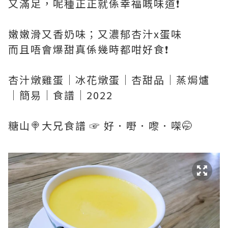
又滿足，呢種正正就係幸福嘅味道❗
嫩嫩滑又香奶味；又濃郁杏汁x蛋味
而且唔會爆甜真係幾時都咁好食❗
杏汁燉雞蛋｜冰花燉蛋｜杏甜品｜蒸焗爐
｜簡易｜食譜｜2022
糖山🍭大兄食譜 ☞ 好．嘢．嚟．㗎🤭