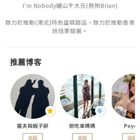
I'm Nobody糖山🍭大兄(熱狗Brian)

致力於推動(港式)特色蛋糕甜品，致力於推動香港
烘焙業發展。
推薦博客
窩夫與蝦子餅
戀吃車媽媽
Poye
追蹤
追蹤
追蹤