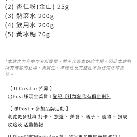
(2) 杏仁粉(金山) 25g
(3) 熱滾水 200g
(4) 飲用水 200g
(5) 黃冰糖 70g
*本站之內容由作者所提供，並不代表本站的立場。因此本站對
所有博客的立場、真實性、準確性及完整性不負任何法律責
任。
【 U Creator 招募 】
出Post賺現金獎賞 l
登記《社群創作有價企劃》
【 睇Post + 參加品牌活動 】
瀏覽更多社群
打卡
丶
旅遊
丶
美食
丶
親子
丶
寵物
丶
扮靚
攻略
及
活動情報
U Blog開咗WhatsApp啦！發掘更多吃喝玩樂資訊！