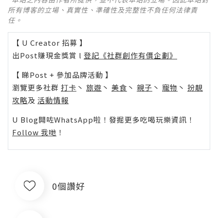
所有博客的立場、真實性、準確性及完整性不負任何法律責
任。
【 U Creator 招募 】
出Post賺現金獎賞 l
登記《社群創作有價企劃》
【 睇Post + 參加品牌活動 】
瀏覽更多社群
打卡
丶
旅遊
丶
美食
丶
親子
丶
寵物
丶
扮靚
攻略
及
活動情報
U Blog開咗WhatsApp啦！發掘更多吃喝玩樂資訊！
Follow 我哋
！
0個讚好