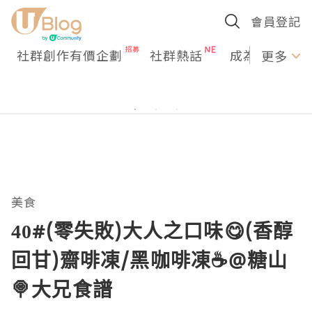
會員登記
社群創作有價企劃
社群熱話
成為U Creato
更多
美食
40#(零失敗)大人之口味😋(香醇
回甘)齋啡凍/黑咖啡凍☕@糖山
🍭大兄食譜