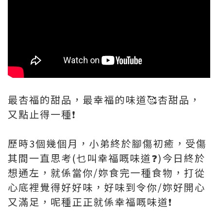
最杏福的甜品，最幸福的味道🥰杏甜品，
又點止得一種❗
歷時3個幾個月，小弟終於腳傷初癒，受傷
其間一直思考(乜叫幸福嘅味道❓)今日終於
想通左，就係當你/妳食完一種食物，打從
心底裡覺得好好味，好味到令你/妳好開心
又滿足，呢種正正就係幸福嘅味道❗