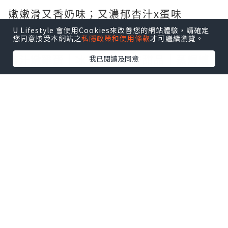
嫩嫩滑又香奶味；又濃郁杏汁x蛋味
而且唔會爆甜真係幾時都咁好食❗
U Lifestyle 會使用Cookies來改善您的網站體驗，請確定
您同意接受本網站之
私隱政策和使用條款
才可繼續瀏覽。
杏汁燉雞蛋｜冰花燉蛋｜杏甜品｜蒸焗爐
我已閱讀及同意
｜簡易｜食譜｜2022
糖山🍭大兄食譜 ☞ 好．嘢．嚟．㗎🤭