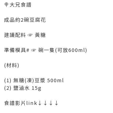
🍭大兄食譜
成品約2碗豆腐花
建議配料 ☞ 黃糖
準備模具# ☞ 碗一隻(可放600ml)
(材料)
(1) 無糖(凍)豆漿 500ml
(2) 鹽滷水 15g
食譜影片link↓↓↓↓