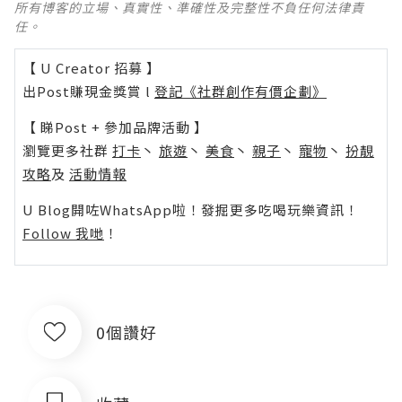
所有博客的立場、真實性、準確性及完整性不負任何法律責
任。
【 U Creator 招募 】
出Post賺現金獎賞 l
登記《社群創作有價企劃》
【 睇Post + 參加品牌活動 】
瀏覽更多社群
打卡
丶
旅遊
丶
美食
丶
親子
丶
寵物
丶
扮靚
攻略
及
活動情報
U Blog開咗WhatsApp啦！發掘更多吃喝玩樂資訊！
Follow 我哋
！
0個讚好