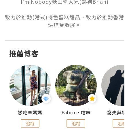
I'm Nobody糖山🍭大兄(熱狗Brian)

致力於推動(港式)特色蛋糕甜品，致力於推動香港
烘焙業發展。
推薦博客
戀吃車媽媽
Fabrice 嚐味
窩夫與蝦
追蹤
追蹤
追蹤