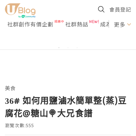
會員登記
社群創作有價企劃
社群熱話
成為U Creato
更多
美食
36# 如何用鹽滷水簡單整(蒸)豆
腐花@糖山🍭大兄食譜
瀏覽次數:555