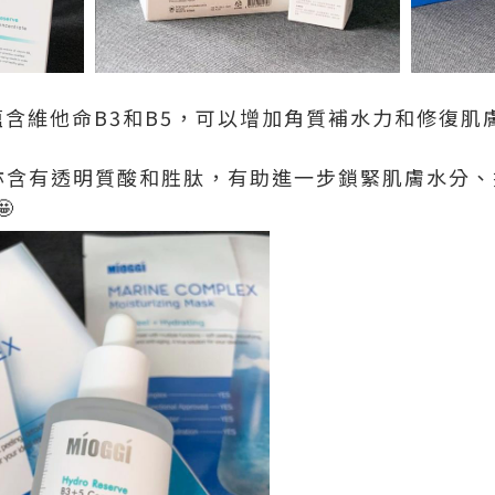
蘊含維他命B3和B5，可以增加角質補水力和修復肌
華亦含有透明質酸和胜肽，有助進一步鎖緊肌膚水分
