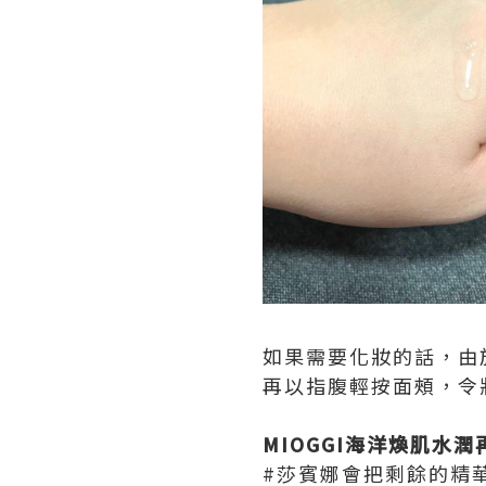
如果需要化妝的話，由
再以指腹輕按面頰，令
MIOGGI海洋煥肌水
#莎賓娜會把剩餘的精