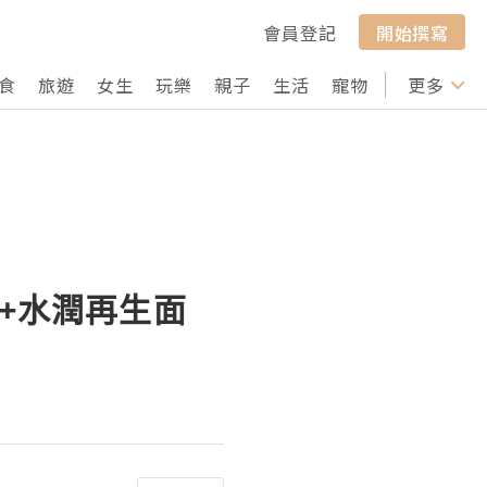
會員登記
開始撰寫
食
旅遊
女生
玩樂
親子
生活
寵物
行山
更多
打卡
華+水潤再生面