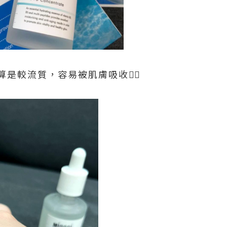
是較流質，容易被肌膚吸收👍🏻