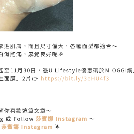
緊貼肌膚，而且尺寸偏大，各種面型都適合～
白滑飽滿，感覺良好呢🎉
11月30日，憑U Lifestyle優惠碼於MIOG
生面膜」2片👉
https://bit.ly/3eHU4f3
望你喜歡這篇文章～
 或 Follow
莎賓娜 Instagram
～
M
莎賓娜 Instagram
🌟