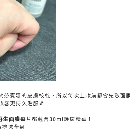
於莎賓娜的皮膚較乾，所以每次上妝前都會先敷面膜
妝容更持久貼服💕
潤再生面膜
每片都蘊含30ml護膚精華！
華塗抹全身