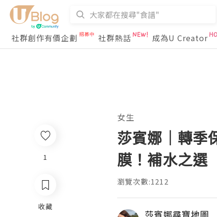
社群創作有價企劃
社群熱話
成為U Creator
女生
莎賓娜｜轉季保
膜！補水之選
1
瀏覽次數:1212
收藏
莎賓娜尋寶地圖