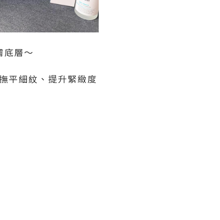
膚底層～
、撫平細紋、提升緊緻度