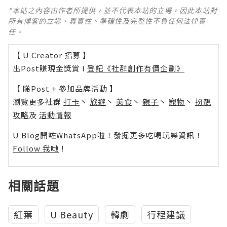
*本站之內容由作者所提供，並不代表本站的立場。因此本站對
所有博客的立場、真實性、準確性及完整性不負任何法律責
任。
【 U Creator 招募 】
出Post賺現金獎賞 l
登記《社群創作有價企劃》
【 睇Post + 參加品牌活動 】
瀏覽更多社群
打卡
丶
旅遊
丶
美食
丶
親子
丶
寵物
丶
扮靚
攻略
及
活動情報
U Blog開咗WhatsApp啦！發掘更多吃喝玩樂資訊！
Follow 我哋
！
相關話題
紅葉
U Beauty
韓劇
行程建議