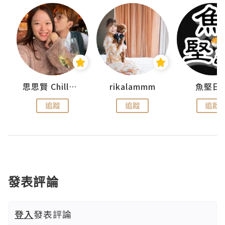
urnal
思思賢 ChillMyBabe
rikalammm
魚堅日
追蹤
追蹤
追蹤
發表評論
登入
發表評論