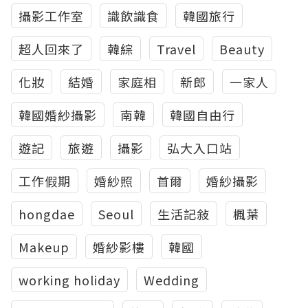
攝影工作室
識飲識食
韓國旅行
超人回來了
韓綜
Travel
Beauty
化妝
結婚
家庭相
新郎
一家人
韓國婚紗攝影
南韓
韓國自由行
遊記
旅遊
攝影
弘大入口站
工作假期
婚紗照
首爾
婚紗攝影
hongdae
Seoul
生活記敍
楓葉
Makeup
婚紗影樓
韓國
working holiday
Wedding