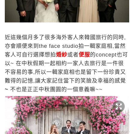
近這幾個月多了很多海外客人來韓國旅行的同時,
亦會順便來到the face studio拍一輯家庭相,當然
客人可自行選擇想拍
婚紗
或者
便服
的concept也可
以~ 在中秋假期一起相約一家人去旅行是一件很
不容易的事,所以一輯家庭相也是留下一份珍貴又
難得的記憶,讓大家記住當下的笑臉及幸福的感覺
~
不也是正正中秋團圓的一個意義嘛~~