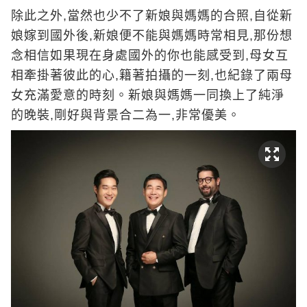
除此之外,當然也少不了新娘與媽媽的合照,自從新
娘嫁到國外後,新娘便不能與媽媽時常相見,那份想
念相信如果現在身處國外的你也能感受到,母女互
相牽掛著彼此的心,籍著拍攝的一刻,也紀錄了兩母
女充滿愛意的時刻。新娘與媽媽一同換上了純淨
的晚裝,剛好與背景合二為一,非常優美。