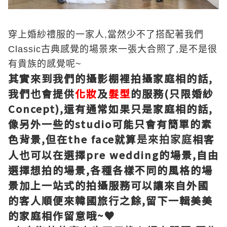
穿上婚紗禮服的一家人,當然少不了搭配著我們
Classic古典感覺的場景來一張大合照了,是不是很
有貴族的感覺呢~
其實來到我們的攝影棚裡拍攝家庭相的話,
我們也會提供
化妝
及
髮型
的服務(只限婚紗
Concept),還有通常如果只是家庭相的話,
像另外一些的studio可能只會有簡單的素
色背景,但在th
e face就算
相客
是來拍家庭
人也可以在選擇pre wedding的場景,自由
選擇想拍的場景,各種各樣不同的風格的場
景加上一站式的拍攝服務可以讓來自外國
的客人順便來韓國旅行之餘,留下一輯美美
的家庭相作留意哦~♥