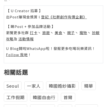
【 U Creator 招募 】
出Post賺現金獎賞 l
登記《社群創作有價企劃》
【 睇Post + 參加品牌活動 】
瀏覽更多社群
打卡
丶
旅遊
丶
美食
丶
親子
丶
寵物
丶
扮靚
攻略
及
活動情報
U Blog開咗WhatsApp啦！發掘更多吃喝玩樂資訊！
Follow 我哋
！
相關話題
Seoul
一家人
韓國婚紗攝影
精華
工作假期
韓國自由行
首爾