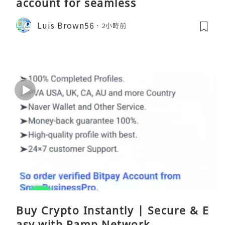
account for seamless
Luis Brown56
2小時前
Buy Crypto Instantly | Secure & E
asy with Ramp Network