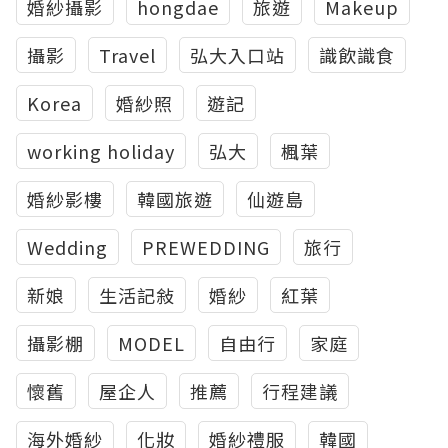
婚紗攝影
hongdae
旅遊
Makeup
攝影
Travel
弘大入口站
識飲識食
Korea
婚紗照
遊記
working holiday
弘大
楓葉
婚紗影樓
韓國旅遊
仙遊島
Wedding
PREWEDDING
旅行
新娘
生活記敍
婚紗
紅葉
攝影棚
MODEL
自由行
家庭
懷舊
屋企人
推薦
行程建議
海外婚紗
化妝
婚紗禮服
韓國