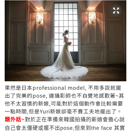
果然是日本professional model, 不用多說就擺
出了完美的pose, 連攝影師也不自覺地感歎著~其
他不太習慣的新娘,可能對於這個動作會比較需要
一點時間,但是Yuri新娘卻毫不費工夫地擺出了。
題外話~
對於正在準備來韓國拍攝的新娘會擔心說
自己會太僵硬或擺不出pose,但來到the face 其實