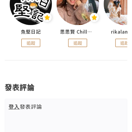
urnal
魚堅日記
思思賢 ChillMyBabe
rikala
追蹤
追蹤
追蹤
發表評論
登入
發表評論