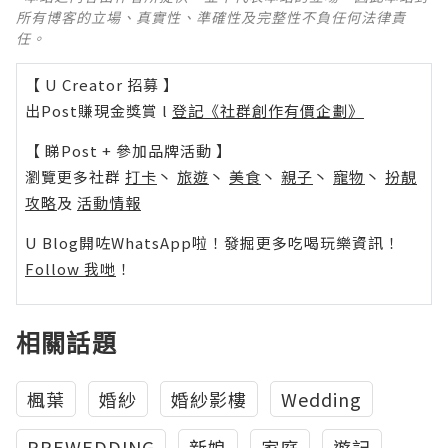
所有博客的立場、真實性、準確性及完整性不負任何法律責
任。
【 U Creator 招募 】
出Post賺現金獎賞 l
登記《社群創作有價企劃》
【 睇Post + 參加品牌活動 】
瀏覽更多社群
打卡
丶
旅遊
丶
美食
丶
親子
丶
寵物
丶
扮靚
攻略
及
活動情報
U Blog開咗WhatsApp啦！發掘更多吃喝玩樂資訊！
Follow 我哋
！
相關話題
楓葉
婚紗
婚紗影樓
Wedding
PREWEDDING
新娘
家庭
遊記