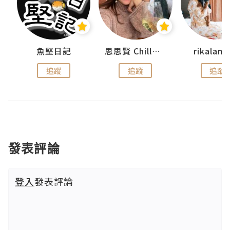
urnal
魚堅日記
思思賢 ChillMyBabe
rikala
追蹤
追蹤
追蹤
發表評論
登入
發表評論