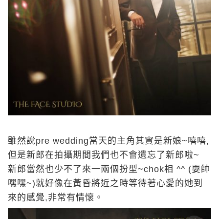
雖然說pre wedding當天的主角其實是新娘~嘻嘻,
但是新郎在拍攝期間我們也不會遺忘了新郎啦~
新郎當然也少不了來一兩個扮型~chok相 ^^ (耍帥
嘿嘿~)就好像在黃昏將近之時等待著心愛的她到
來的感覺,非常有情懷。