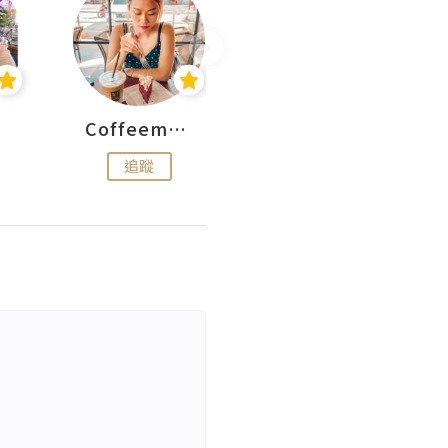
Coffeemeetjojo
艾華斯@鄭大小姐工房
追蹤
追蹤