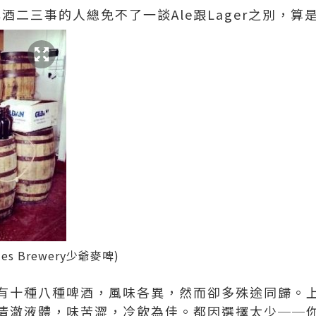
酒二三事的人總免不了一談Ale跟Lager之別，算
les Brewery少爺麥啤)
有十種八種啤酒，風味各異，然而卻多殊途同歸。
清澈液體，味苦澀，冷飲為佳。都因選擇太少──