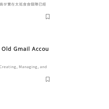
比超高💯實在太抵食食個陣已經
緊「南洋薰風•惹味之夏」主題自
區、熟食、甜品之外，仲有多
坡參巴炒海鮮、泰式椰子雞
式蔗蝦等🦐🐔🦪 身為海鮮
海鮮😌刺身竟然有阿根廷紅
y Old Gmail Accou
Creating, Managing, and
Introduction 👑🌍🚀💎⚡✨
📡💬📱🛸👑 Telegram ➜ @o
d ➜ Accoun