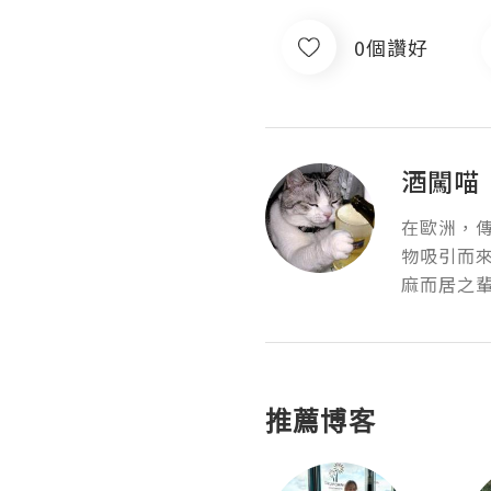
0個讚好
酒闖喵
在歐洲，傳
物吸引而來
麻而居之
推薦博客