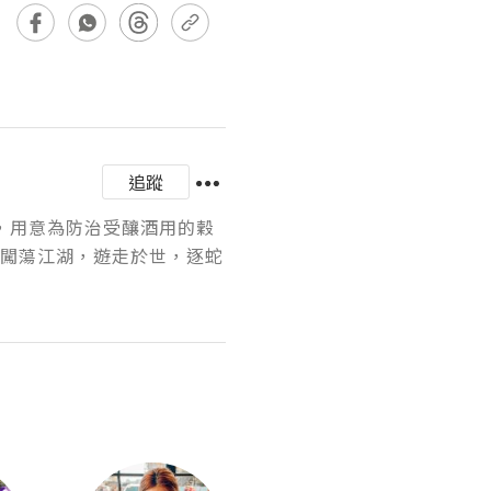
追蹤
Cat，用意為防治受釀酒用的穀
卻是闖蕩江湖，遊走於世，逐蛇