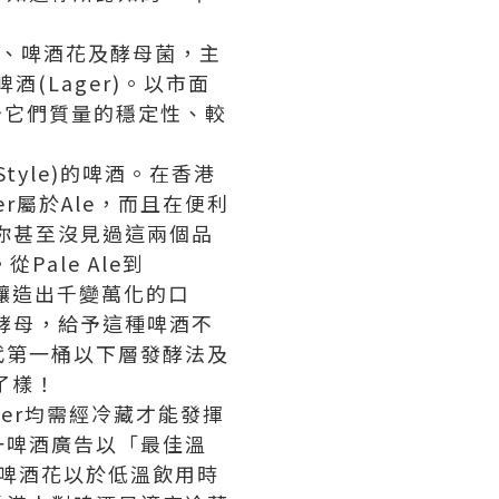
水、啤酒花及酵母菌，主
(Lager)。以市面
予它們質量的穩定性、較
yle)的啤酒。在香港
bier屬於Ale，而且在便利
(假如你甚至沒見過這兩個品
從Pale Ale到
水釀造出千變萬化的口
酵酵母，給予這種啤酒不
代第一桶以下層發酵法及
變了樣！
ger均需經冷藏才能發揮
一啤酒廣告以「最佳溫
的啤酒花以於低溫飲用時