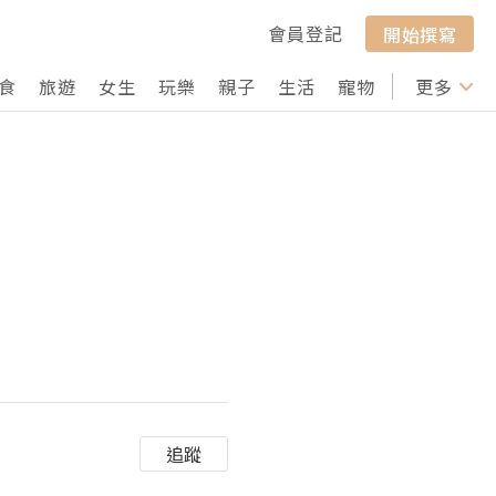
會員登記
開始撰寫
食
旅遊
女生
玩樂
親子
生活
寵物
行山
更多
打卡
追蹤