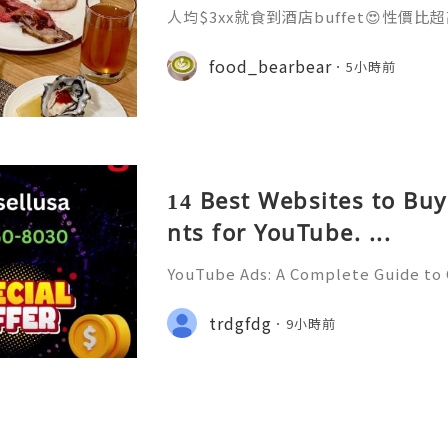
人均$3xx就食到酒店buffet😍性價
即刻share俾朋友知😆 6月至8月做
助餐🍖除咗基本嘅前菜、海鮮區、刺身
food_bearbear
5小時前
款特色菜：澳洲草飼養肉眼牛扒、新加
湯、泰式香辣燒蠔、香茅青檸蒸石斑柳、越
愛好者，次次去自助餐最關心就係佢哋嘅
蝦，勁大隻又鮮甜🦐冷盤嘅
14 Best Websites to Bu
nts for YouTube. ...
YouTube Ads: A Complete Guide to 
Optimizing Advertising Campaigns 
Available➜ Online Support 24/7 🚀
trdgfdg
9小時前
nlinesellusa 🎮💻👨‍💻🎙️🔥👑 Discor