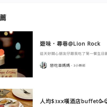
薦
遊味．尋巷@Lion Rock
這天好開心朋友仔跟我吃了第一餐生日
還收到高貴生日蛋糕實在太幸福喇。這夜又
ock獅房菜！剛剛於八月推出了全新的
戀吃車媽媽
3小時前
排到廂房內享用晚餐！私密度高當然吃
到仍然看到最具代表性的獅子山。人齊
正式揭幕！打頭陣是融和～河內春卷．
春卷！炸至金黃香脆的網紋春卷內包
人均$3xx嘆酒店buffet🥳