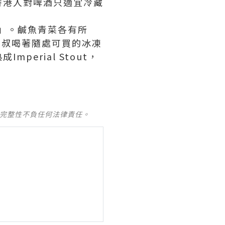
香港人對啤酒只適宜冷藏
單」。鹹魚青菜各有所
大叔喝著隨處可買的冰凍
erial Stout，
及完整性不負任何法律責任。