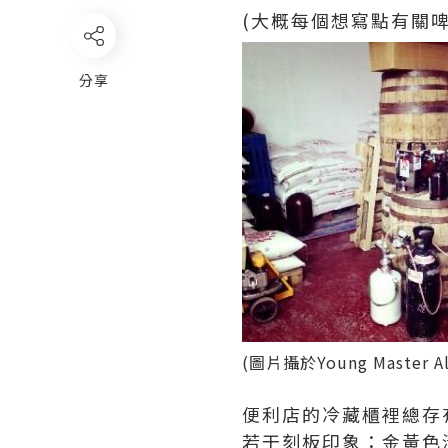
(大概每個想寫點有關啤
分享
(圖片攝於Young Master A
便利店的冷藏櫃裡總存
若干刻板印象：金黃色