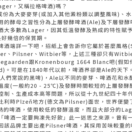
ager，又稱拉格啤酒)嗎？
酒成份為大麥麥芽(或加入其他澱粉類以調整風味)、
的酵母之習性分為上層發酵啤酒(Ale)及下層發酵啤酒
酒大多數為Lager，因其低溫發酵及熟成的特性賦
長好幾倍的保質期。
酒端詳一下吧，招紙上會告訴你它屬於甚麼風格(St
er、Pilsner、Witbier等，上述三種卻只有Wit
aarden跟Kronenbourg 1664 Blanc吧
rmind)。可是在1840年代以前，啤酒界卻是Ale的天下。
一種人們常說的黑啤)，Ale以不同的麥芽、啤酒花和
度(一般約20 - 25℃)及發酵時間較短的上層發
控制、生產成本高等問題，所以從十九世紀四十年
時Plzeň地方(德文為Pilsner)面世，世界便
怕熱的啤酒，使用較低的發酵溫度，而且大部分的La
「啤酒一定要夠凍先好飲」此一迷思之來源。曾有
該品牌主要出產Pilsner啤酒，其採用苦味較重