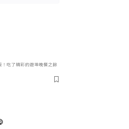
飯！吃了精彩的遊埠晚餐之餘
到帝京酒店我喜歡Lion R
亞洲風味獅房發辦。我們被安
得特別盡興。夏天日長七點來
後這夜的遊味．尋巷九道晚宴
韓漬元貝．水門海南雞。河內
