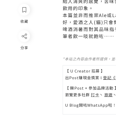
給人清爽的感覺，苦味
飲用的印象。
本篇並非而推崇Ale或
收藏
好，愛酒之人(貓)只
啤酒消暑而對其品味指手
筆者飲一啖就飽咗……
分享
*本站之內容由作者所提供，
【 U Creator 招募 】
出Post賺現金獎賞 l
登記《
【 睇Post + 參加品牌活動 
瀏覽更多社群
打卡
丶
旅遊
U Blog開咗WhatsAp