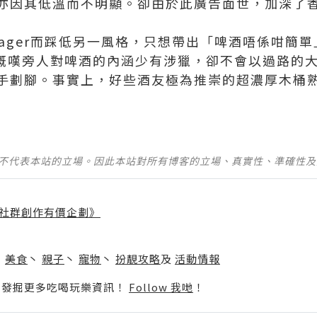
亦因其低溫而不明顯。卻由於此廣告面世，加深了
Lager而踩低另一風格，只想帶出「啤酒唔係咁簡
會慨嘆旁人對啤酒的內涵少有涉獵，卻不會以過路的
劃腳。事實上，好些酒友極為推崇的超濃厚木桶熟成Imp
並不代表本站的立場。因此本站對所有博客的立場、真實性、準確性
社群創作有價企劃》
】
丶
美食
丶
親子
丶
寵物
丶
扮靚攻略
及
活動情報
p啦！發掘更多吃喝玩樂資訊！
Follow 我哋
！