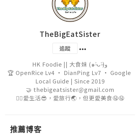
TheBigEatSister
追蹤
HK Foodie || 大食妹 (๑˃̵ᴗ˂̵)و

🏆 OpenRice Lv4 • DianPing Lv7 • Google 
Local Guide | Since 2019

🤝 thebigeatsister@gmail.com

🙆‍♀️愛生活😎，愛旅行🌏，但更愛美食🤤🤤
推薦博客