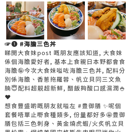
☞❶ #海膽三色丼
睇開大食妹post 嘅朋友應該知道, 大食妹
係個海膽愛好者, 基本上食親日本野都會食
海膽🤪今次大食妹嗌咗海膽三色丼, 配料分
別係海膽、香蔥拖羅蓉、帆立貝同三文魚
腩😇配料超靚超新鮮, 醋飯夠酸口感濕潤🍚
❤︎
想食豐盛啲嘅朋友就嗌左 #豊御膳 ✨呢個
套餐唔單止嘢食種類多, 份量都好多🤩豊御
膳包括三色刺身、黃金燒虎蝦/火炙帆立貝