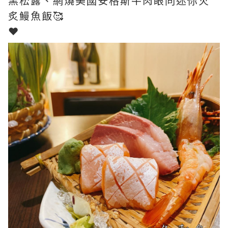
黑松露、網燒美國安格斯牛肉眼同迷你火
炙鰻魚飯🥰
❤︎