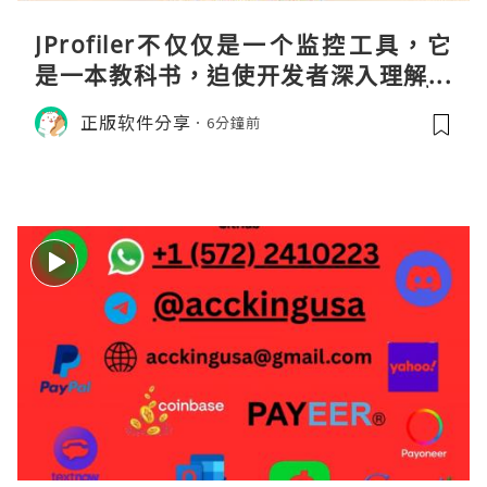
JProfiler不仅仅是一个监控工具，它
是一本教科书，迫使开发者深入理解JV
M的内存模型、垃圾回收机制和并发原
正版软件分享
6分鐘前
理。通过直观的可视化数据，它将抽象
的性能问题具象化为代码行号。对于一
名追求卓越的Java