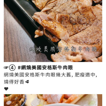
☞➃ #網燒美國安格斯牛肉眼
網燒美國安格斯牛肉眼幾大舊, 肥瘦適中,
燒得好香🥩
❤︎