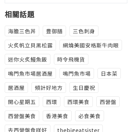
相關話題
海膽三色丼
豊御膳
三色刺身
火炙帆立貝黑松露
網燒美國安格斯牛肉眼
迷你火炙鰻魚飯
時令飛機貨
鳴門魚市場居酒屋
鳴門魚市場
日本菜
居酒屋
傾計好地方
生日慶祝
開心星期五
西環
西環美食
西營盤
西營盤美食
香港美食
必食美食
去西營盤食咩好
thebigeatsister