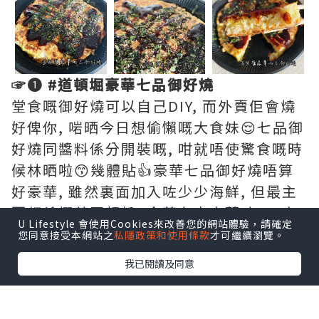
☞❶ #道頓堀豪華七品御好燒
堂食嘅御好燒可以自己DIY, 而外賣佢會燒
好俾你, 啱晒今日想偷懶嘅大食妹😌七品御
好燒同醬料係分開裝嘅, 咁就唔使驚食嘅時
候林晒啦😙幾體貼👍豪華七品御好燒唔算
好豪華, 雖然裏面加入咗少少海鮮, 但最主
要都係椰菜同麵粉, 食落有少少薑味, 一定
U Lifestyle 會使用Cookies來改善您的網站體驗，請確定
要沾燒汁同沙律醬先至好食😅
您同意接受本網站之
私隱政策和使用條款
才可繼續瀏覽。
❤︎
我已閱讀及同意