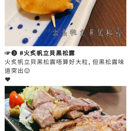
☞❸ #火炙帆立貝黑松露
火炙帆立貝黑松露唔算好大粒, 但黑松露味
道突出😌
❤︎