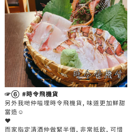
☞➅ #時令飛機貨
另外我哋仲嗌埋時令飛機貨, 味道更加鮮甜
當造☺️
❤︎
而家指定清酒仲做緊半價, 非常抵飲, 可惜