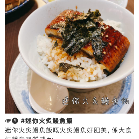
☞❺ #迷你火炙鰻魚飯
迷你火炙鰻魚飯嘅火炙鰻魚好肥美, 係大食