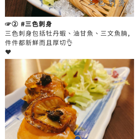
☞➁ #三色刺身
三色刺身包括牡丹蝦、油甘魚、三文魚腩,
件件都新鮮而且厚切👌
❤︎