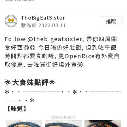
TheBigEatSister
追蹤
發佈於 2022.03.11
Follow @thebigeatsister, 帶你四周圍
食好西😋😋 今日唔係好肚餓, 但到咗午飯
時間點都要食啲嘢, 見OpenRice有外賣自
取優惠, 去咗買御好燒外賣🤪
🌟
大食妹點評
🌟
✼••┈┈┈┈┈┈••✼••┈┈┈┈┈
┈┈••✼
【味道】
點擊圖片放大