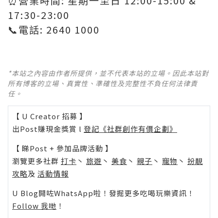
⏰營業時間: 星期一至日 12:00-15:00 &
17:30-23:00
📞電話: 2640 1000
*本站之內容由作者所提供，並不代表本站的立場。因此本站對
所有博客的立場、真實性、準確性及完整性不負任何法律責
任。
【 U Creator 招募 】
出Post賺現金獎賞 l
登記《社群創作有價企劃》
【 睇Post + 參加品牌活動 】
瀏覽更多社群
打卡
丶
旅遊
丶
美食
丶
親子
丶
寵物
丶
扮靚
攻略
及
活動情報
U Blog開咗WhatsApp啦！發掘更多吃喝玩樂資訊！
Follow 我哋
！