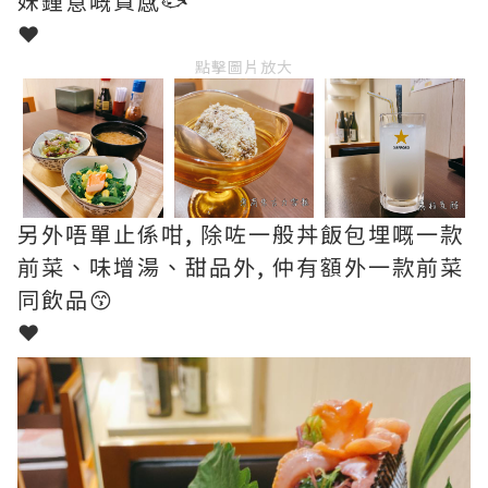
妹鍾意嘅質感🐟
❤︎
點擊圖片放大
另外唔單止係咁, 除咗一般丼飯包埋嘅一款
前菜、味增湯、甜品外, 仲有額外一款前菜
同飲品😙
❤︎