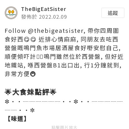
TheBigEatSister
追蹤
發佈於 2022.02.09
Follow @thebigeatsister, 帶你四周圍
食好西😋😋 近排心情麻麻, 同朋友去咗西
營盤嘅鳴門魚市場居酒屋食好嘢安慰自己,
順便傾吓計👯‍♂️鳴門雖然位於西營盤, 但好近
地鐵站, 喺西營盤B1出口出, 行1分鐘就到,
非常方便🚇
🌟大食妹點評🌟
✼••┈┈┈┈┈┈••✼••┈┈┈┈┈
┈┈••✼
【味道】
點擊圖片放大