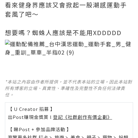
看來健身界應該又會掀起一股潮感運動手
套風了吧～
想要嗎？蜘蛛人應該是不能用XDDDDD
*本站之內容由作者所提供，並不代表本站的立場。因此本站對
所有博客的立場、真實性、準確性及完整性不負任何法律責
任。
【 U Creator 招募 】
出Post賺現金獎賞 l
登記《社群創作有價企劃》
【 睇Post + 參加品牌活動 】
瀏覽更多社群
打卡
丶
旅遊
丶
美食
丶
親子
丶
寵物
丶
扮靚