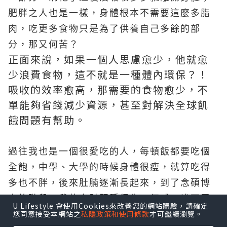
肥胖之人也是一樣，身體根本不需要這麼多脂
肉，吃更多食物只是為了供養自己多餘的部
分，那又何苦？
正面來說，如果一個人思慮愈少，他就愈
少浪費食物，這不就是一種體內環保？！
吸收的效率愈高，那需要的食物愈少，不
單能夠省錢減少資源，甚至對解決全球飢
餓問題有幫助。
過往我也是一個很愛吃的人，每頓飯都要吃個
全飽，中學、大學的時候身體很瘦，就算吃得
多也不胖，後來肚腩逐漸長起來，到了念碩博
士的階段，我的身體肥腫得像一個球，慘不忍
U Lifestyle 會使用Cookies來改善您的網站體驗，請確定
您同意接受本網站之
私隱政策和使用條款
才可繼續瀏覽。
睹！