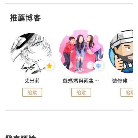
推薦博客
點滴
艾米莉
儍媽媽與兩隻小魔怪之家
追蹤
追蹤
追蹤