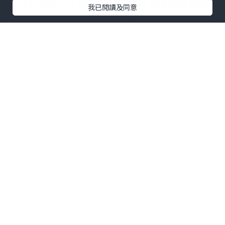
當時肚腩很大，臉圓圓的，後來做身體健康檢
我已閱讀及同意
查，發現自己有脂肪肝，體重超標，然而事實
上，當時的我已經吃素多年。很多人可能會
想：吃素怎麼會肥胖？
其實吃得多也是會肥胖
的！這也側面說明了，吃素也可以有足夠營
養，甚至營養過剩！
後來我畢業出社會工作，前幾年因為工作勞
累，生活繁忙，經常希望大吃一頓，「對自己
好一點」，可是卻發現吃得多其實還是疲勞。
直到我參加一個辟穀食氣課程，明白到人原來
可以一段時間不吃東西，少吃對健康更好！於
是我立刻改變了自己的飲食方式，自然地改為
一天只吃一餐。
一天只吃一餐，對我來說並不辛苦，飢餓