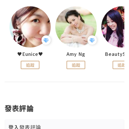
h 夏沫
♥Eunice♥
Amy Ng
追蹤
追蹤
追蹤
發表評論
登入
發表評論