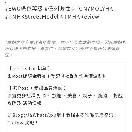
.
#EWG綠色等級 #低刺激性 #TONYMOLYHK
#TMHKStreetModel #TMHKReview
*本站之內容由作者所提供，並不代表本站的立場。因此本站對
所有博客的立場、真實性、準確性及完整性不負任何法律責
任。
【 U Creator 招募 】
出Post賺現金獎賞 l
登記《社群創作有價企劃》
【 睇Post + 參加品牌活動 】
瀏覽更多社群
打卡
丶
旅遊
丶
美食
丶
親子
丶
寵物
丶
扮靚
攻略
及
活動情報
U Blog開咗WhatsApp啦！發掘更多吃喝玩樂資訊！
Follow 我哋
！