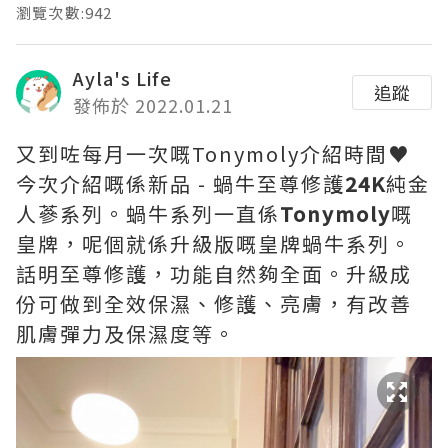
瀏覽次數:942
Ayla's Life
追蹤
發佈於 2022.01.21
又到咗每月一次嘅Tonymoly介紹時間♥
今次介紹嘅係新品 - 蝸牛至尊修護
24K
純金
人蔘系列。蝸牛系列一直係
Tonymoly
嘅
皇牌，呢個就係升級版嘅皇牌蝸牛系列。
話明至尊修護，功能自然夠全面。升級成
份可做到全效保濕、修護、亮膚，有改善
肌膚彈力及保濕度等。