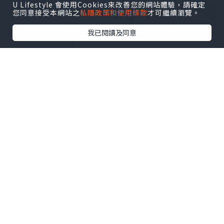
U Lifestyle 會使用Cookies來改善您的網站體驗，請確定
您同意接受本網站之
私隱政策和使用條款
才可繼續瀏覽。
我已閱讀及同意
.
🐌高級滋養成分包括：
1. 240小時熟成發酵蝸牛黏液過濾物
✓ 經傳統醬缸熟成發酵
✓ 加強成分吸收
2. 三重人蔘水™
✓ 白蔘、紅蔘、黑蔘
✓ 高含量人蔘皂苷
✓ 促進肌膚血液循環，營養豐富