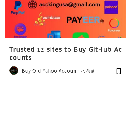
Trusted 12 sites to Buy GitHub Ac
counts
Buy Old Yahoo Accoun
2小時前