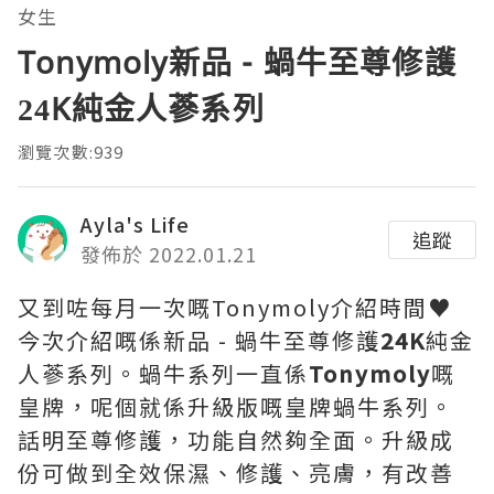
女生
Tonymoly新品 - 蝸牛至尊修護
24K純金人蔘系列
瀏覽次數:939
Ayla's Life
追蹤
發佈於 2022.01.21
又到咗每月一次嘅Tonymoly介紹時間♥
今次介紹嘅係新品 - 蝸牛至尊修護
24K
純金
人蔘系列。蝸牛系列一直係
Tonymoly
嘅
皇牌，呢個就係升級版嘅皇牌蝸牛系列。
話明至尊修護，功能自然夠全面。升級成
份可做到全效保濕、修護、亮膚，有改善