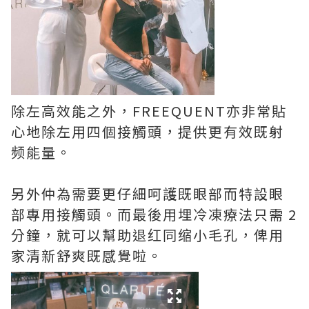
除左高效能之外，FREEQUENT亦非常貼
心地除左用四個接觸頭，提供更有效既射
频能量。
另外仲為需要更仔細呵護既眼部而特設眼
部專用接觸頭。而最後用埋冷凍療法只需 2
分鐘，就可以幫助退红同缩小毛孔，俾用
家清新舒爽既感覺啦。