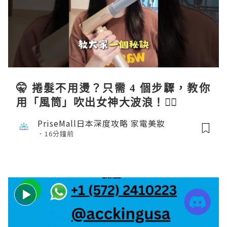
🤫 捲髮不用燙？只需 4 個步驟，教你
用「風筒」吹出女神大波浪！💇‍♀️
PriseMall日本深度攻略 家電美妝
16分鐘前