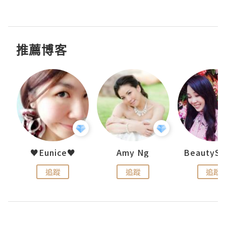
推薦博客
h 夏沫
♥Eunice♥
Amy Ng
追蹤
追蹤
追蹤