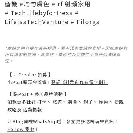
瘡機 #均勻膚色 # rf 射頻家用
# TechLifebyfortress #
LifeisaTechVenture # Filorga
*本站之內容由作者所提供，並不代表本站的立場。因此本站對
所有博客的立場、真實性、準確性及完整性不負任何法律責
任。
【 U Creator 招募 】
出Post賺現金獎賞 l
登記《社群創作有價企劃》
【 睇Post + 參加品牌活動 】
瀏覽更多社群
打卡
丶
旅遊
丶
美食
丶
親子
丶
寵物
丶
扮靚
攻略
及
活動情報
U Blog開咗WhatsApp啦！發掘更多吃喝玩樂資訊！
Follow 我哋
！