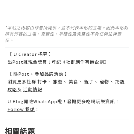
*本站之內容由作者所提供，並不代表本站的立場。因此本站對
所有博客的立場、真實性、準確性及完整性不負任何法律責
任。
【 U Creator 招募 】
出Post賺現金獎賞 l
登記《社群創作有價企劃》
【 睇Post + 參加品牌活動 】
瀏覽更多社群
打卡
丶
旅遊
丶
美食
丶
親子
丶
寵物
丶
扮靚
攻略
及
活動情報
U Blog開咗WhatsApp啦！發掘更多吃喝玩樂資訊！
Follow 我哋
！
相關話題