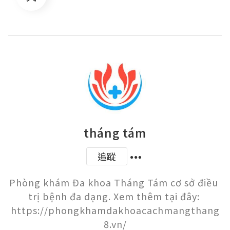
tháng tám
追蹤
Phòng khám Đa khoa Tháng Tám cơ sở điều 
trị bệnh đa dạng. Xem thêm tại đây: 
https://phongkhamdakhoacachmangthang
8.vn/
