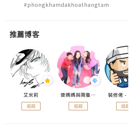
#phongkhamdakhoathangtam
推薦博客
點滴
艾米莉
儍媽媽與兩隻小魔怪之家
追蹤
追蹤
追蹤