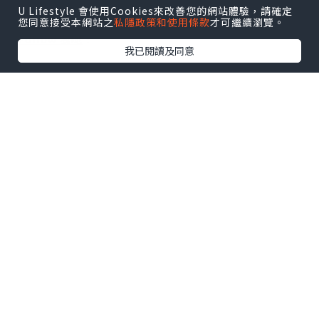
U Lifestyle 會使用Cookies來改善您的網站體驗，請確定
U Blog開咗WhatsApp啦！發掘更多吃喝玩樂資訊！
您同意接受本網站之
私隱政策和使用條款
才可繼續瀏覽。
Follow 我哋
！
我已閱讀及同意
相關話題
mắc tiểu liên tục
mắc tiểu nhiều lần
viêm đường tiết niệu
viêm bàng quang
tiểu buốt
tiểu rắ
0個讚好