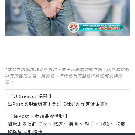
*本站之內容由作者所提供，並不代表本站的立場。因此本站對
所有博客的立場、真實性、準確性及完整性不負任何法律責
任。
【 U Creator 招募 】
出Post賺現金獎賞 l
登記《社群創作有價企劃》
【 睇Post + 參加品牌活動 】
瀏覽更多社群
打卡
丶
旅遊
丶
美食
丶
親子
丶
寵物
丶
扮靚
攻略
及
活動情報