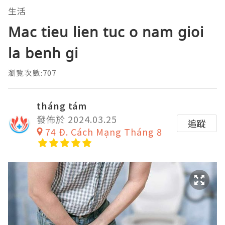
生活
Mac tieu lien tuc o nam gioi
la benh gi
瀏覽次數:707
tháng tám
發佈於 2024.03.25
追蹤
74 Đ. Cách Mạng Tháng 8