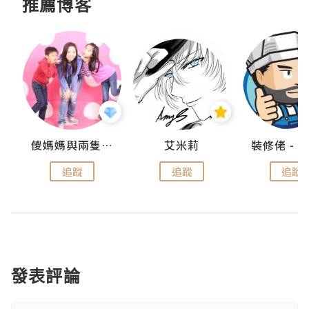
推薦博客
點滴
儍媽媽與兩隻小魔怪之家
艾米莉
追蹤
追蹤
追蹤
發表評論