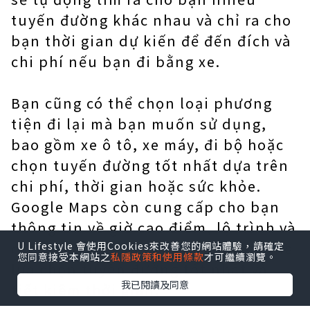
tuyến đường khác nhau và chỉ ra cho
bạn thời gian dự kiến để đến đích và
chi phí nếu bạn đi bằng xe.
Bạn cũng có thể chọn loại phương
tiện đi lại mà bạn muốn sử dụng,
bao gồm xe ô tô, xe máy, đi bộ hoặc
chọn tuyến đường tốt nhất dựa trên
chi phí, thời gian hoặc sức khỏe.
Google Maps còn cung cấp cho bạn
thông tin về giờ cao điểm, lộ trình và
các địa điểm gần đó, giúp bạn có thể
U Lifestyle 會使用Cookies來改善您的網站體驗，請確定
您同意接受本網站之
私隱政策和使用條款
才可繼續瀏覽。
lựa chọn tuyến đường tốt nhất và
我已閱讀及同意
tiết kiệm thời gian.