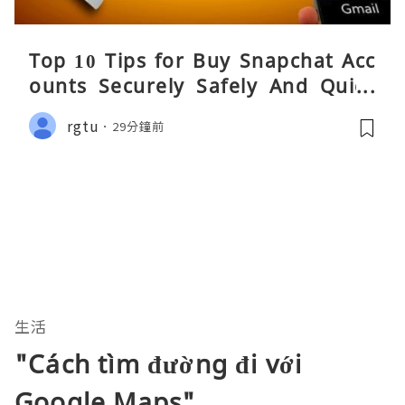
Top 10 Tips for Buy Snapchat Acc
ounts Securely Safely And Quick
y....
rgtu
29分鐘前
生活
"Cách tìm đường đi với
Google Maps"