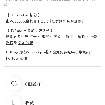
任。
【 U Creator 招募 】
出Post賺現金獎賞 l
登記《社群創作有價企劃》
【 睇Post + 參加品牌活動 】
瀏覽更多社群
打卡
丶
旅遊
丶
美食
丶
親子
丶
寵物
丶
扮靚
攻略
及
活動情報
U Blog開咗WhatsApp啦！發掘更多吃喝玩樂資訊！
Follow 我哋
！
0個讚好
收藏