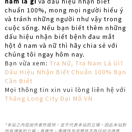
nam là gì
và dấu hiệu nhận biết
chuẩn 100%, mong mọi người hiểu ý
và tránh những người như vậy trong
cuộc sống. Nếu bạn biết thêm những
dấu hiệu nhận biết bệnh đau mắt
hột ở nam và nữ thì hãy chia sẻ với
chúng tôi ngay hôm nay.
Bạn vừa xem:
Tra Nữ, Tra Nam Là Gì?
Dấu Hiệu Nhận Biết Chuẩn 100% Bạn
Cần Biết
Mọi thông tin xin vui lòng liên hệ với
Thăng Long City Đại Mỗ VN
*本站之內容由作者所提供，並不代表本站的立場。因此本站對
所有博客的立場、真實性、準確性及完整性不負任何法律責