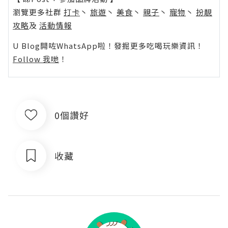
瀏覽更多社群
打卡
丶
旅遊
丶
美食
丶
親子
丶
寵物
丶
扮靚
攻略
及
活動情報
U Blog開咗WhatsApp啦！發掘更多吃喝玩樂資訊！
Follow 我哋
！
0個讚好
收藏