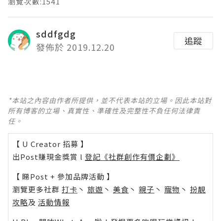
瀏覽次數:1541
sddfgdg
追蹤
發佈於 2019.12.20
*本站之內容由作者所提供，並不代表本站的立場。因此本站對
所有博客的立場、真實性、準確性及完整性不負任何法律責
任。
【 U Creator 招募 】
出Post賺現金獎賞 l
登記《社群創作有價企劃》
【 睇Post + 參加品牌活動 】
瀏覽更多社群
打卡
丶
旅遊
丶
美食
丶
親子
丶
寵物
丶
扮靚
攻略
及
活動情報