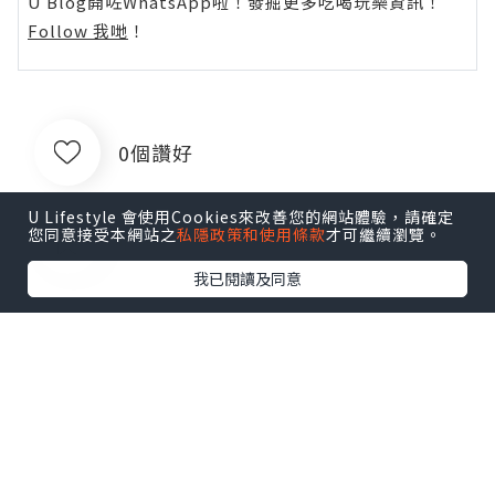
U Blog開咗WhatsApp啦！發掘更多吃喝玩樂資訊！
Follow 我哋
！
0個讚好
U Lifestyle 會使用Cookies來改善您的網站體驗，請確定
您同意接受本網站之
私隱政策和使用條款
才可繼續瀏覽。
收藏
我已閱讀及同意