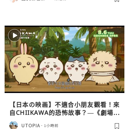
【日本の映画】不適合小朋友觀看！來
自CHIIKAWA的恐怖故事？—《劇場版
CHIIKAWA 人魚島的秘密》
UTOPIA
1小時前