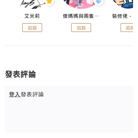
點滴
艾米莉
儍媽媽與兩隻小魔怪之家
追蹤
追蹤
追蹤
發表評論
登入
發表評論