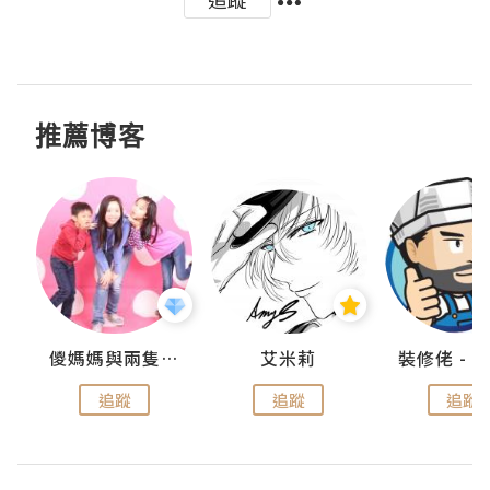
推薦博客
點滴
儍媽媽與兩隻小魔怪之家
艾米莉
追蹤
追蹤
追蹤