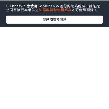
發生在左側。精索靜脈出現擴張、迂曲，
U Lifestyle 會使用Cookies來改善您的網站體驗，請確定
您同意接受本網站之
私隱政策和使用條款
才可繼續瀏覽。
也就是說靜脈出了毛病。還有，精索靜脈
曲張是男性不育的原因之壹，它往往是精
我已閱讀及同意
子的活動率偏低的因素之壹。
日本藤素
藤
素
日本騰素
日本藤素正品
迷情春藥
日本
藤素心得
日本藤素真假
附睪炎癥：這種疾病多發生於青壯年男
性，發作時局部陰囊皮膚紅腫、有明顯的
觸痛，有的人甚至全身發熱。慢性患者在
患處輕微疼痛並有下墜感，觸摸時發現在
陰囊內睪丸後下方壹硬塊，形成所謂的睪
丸結節。
睪丸炎癥：對於急性睪丸炎癥千萬不可
大意，除了局部睪丸紅、腫、熱、痛之
外，還伴有發燒，多是流行性腮腺炎的並