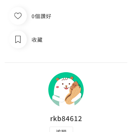
0個讚好
收藏
rkb84612
追蹤