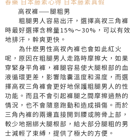
春藥
日本藤素心得
日本藤素真假
高衩褲——腿粗男
粗腿男人容易出汗，選擇高衩三角褲
時最好選擇含棉量15%～30%，可以有效
地排汗，幹爽更快。
為什麽男性高衩內褲也會如此紅火
呢，原因在粗腿男人走路時摩擦大，如果
穿緊身平角褲，褲腿容易使大腿根部的血
液循環更差，影響陰囊溫度和濕度，而選
擇高衩三角褲會更好地保護粗腿男人的性
功能。而且不會引起褲腿之間摩擦過熱的
情況，也不會隨意跑動和造成損傷。而於
三角內褲的兩邊直接開到腰或胯骨上部，
較少地捆綁大腿根部，給大部分腿粗的男
士減輕了束縛，提供了極大的方便。