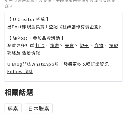
所有博客的立場、真實性、準確性及完整性不負任何法律責
任。
【 U Creator 招募 】
出Post賺現金獎賞 l
登記《社群創作有價企劃》
【 睇Post + 參加品牌活動 】
瀏覽更多社群
打卡
丶
旅遊
丶
美食
丶
親子
丶
寵物
丶
扮靚
攻略
及
活動情報
U Blog開咗WhatsApp啦！發掘更多吃喝玩樂資訊！
Follow 我哋
！
相關話題
藤素
日本騰素